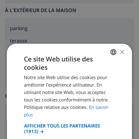
À L'EXTÉRIEUR DE LA MAISON
parking
terasse
×
jardin
Ce site Web utilise des
barbecue
cookies
FRENCH
Notre site Web utilise des cookies pour
DUTCH
améliorer l'expérience utilisateur. En
FRENCH
utilisant notre site Web, vous acceptez
CUISINE
tous les cookies conformément à notre
SPANISH
Politique relative aux cookies.
En savoir
GERMAN
cuisinière à 4 feux
plus
CATALAN
AFFICHER TOUS LES PARTENAIRES
four
(1913) →
ITALIAN
micro ondes