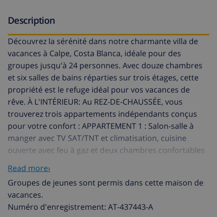
Description
Découvrez la sérénité dans notre charmante villa de
vacances à Calpe, Costa Blanca, idéale pour des
groupes jusqu'à 24 personnes. Avec douze chambres
et six salles de bains réparties sur trois étages, cette
propriété est le refuge idéal pour vos vacances de
rêve. À L'INTÉRIEUR: Au REZ-DE-CHAUSSÉE, vous
trouverez trois appartements indépendants conçus
pour votre confort : APPARTEMENT 1 : Salon-salle à
manger avec TV SAT/TNT et climatisation, cuisine
ouverte avec feu à gaz et deux chambres confortables
avec lits doubles. Aussi, une salle de bain avec douche
Read more›
pour votre commodité. APPARTEMENT 2 : Grand salon-
Groupes de jeunes sont permis dans cette maison de
salle à manger avec TV SAT/TNT et climatisation,
vacances.
cuisine ouverte avec plaque vitrocéramique, deux
Numéro d'enregistrement: AT-437443-A
chambres (une avec un lit double et l'autre avec deux