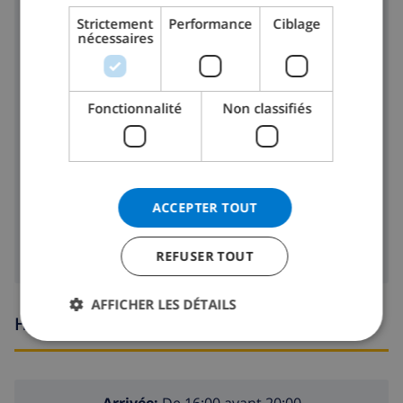
DANISH
Strictement
Performance
Ciblage
réfrigérateur
nécessaires
NORWEGIAN
congélateur
toaster
Fonctionnalité
Non classifiés
lave-vaisselle
machine à laver
ACCEPTER TOUT
sèche-linge
REFUSER TOUT
AFFICHER LES DÉTAILS
Heures d'arrivée et de départ
Arrivée:
De 16:00 avant 20:00