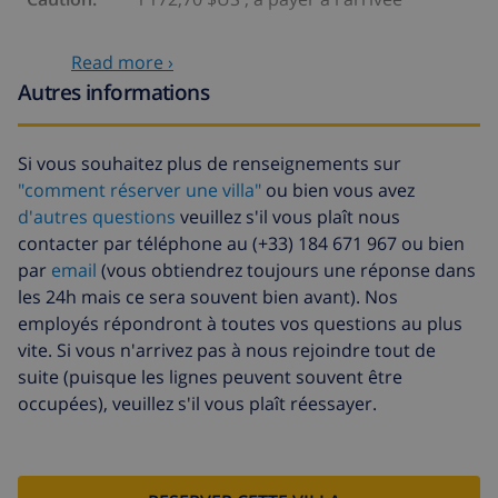
Services optionnels
Read more ›
Autres informations
Lit bébé
4,69 $US par jour , à payer à
l'arrivée
Si vous souhaitez plus de renseignements sur
Siège enfant
4,69 $US par jour , à payer à
"comment réserver une villa"
ou bien vous avez
l'arrivée
d'autres questions
veuillez s'il vous plaît nous
Animaux
46,91 $US , à payer à l'arrivée
contacter par téléphone au (+33) 184 671 967 ou bien
par
email
(vous obtiendrez toujours une réponse dans
Lit
14,07 $US par jour , à payer à
les 24h mais ce sera souvent bien avant). Nos
supplémentaire
l'arrivée
employés répondront à toutes vos questions au plus
Fonds
4.80% du montant total
vite. Si vous n'arrivez pas à nous rejoindre tout de
d'annulation:
suite (puisque les lignes peuvent souvent être
occupées), veuillez s'il vous plaît réessayer.