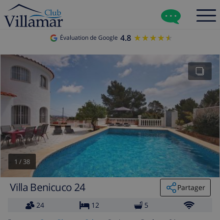
4.8
★★★★★
★★★★★
Évaluation de Google
1
/
38
Villa Benicuco 24
Partager
24
12
5