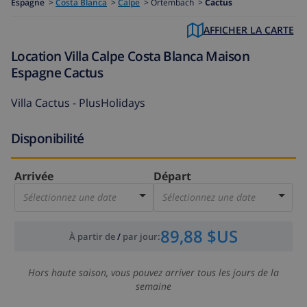
Espagne
>
Costa Blanca
>
Calpe
>
Ortembach >
Cactus
AFFICHER LA CARTE
Location Villa Calpe Costa Blanca Maison
Espagne Cactus
Villa Cactus - PlusHolidays
Disponibilité
Arrivée
Départ
Sélectionnez une date
Sélectionnez une date
89,88 $US
À partir de
/
par jour
:
Hors haute saison, vous pouvez arriver tous les jours de la
semaine