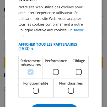
Notre site Web utilise des cookies pour
DUTCH
Heures d'arrivée et de départ
améliorer l'expérience utilisateur. En
FRENCH
utilisant notre site Web, vous acceptez
tous les cookies conformément à notre
SPANISH
Politique relative aux cookies.
En savoir
Arrivée:
De 17:00 avant 20:00
GERMAN
plus
CATALAN
AFFICHER TOUS LES PARTENAIRES
Départ:
Avant: 10:00
(1913) →
ITALIAN
DANISH
Strictement
Performance
Ciblage
RESERVER CETTE VILLA ›
nécessaires
NORWEGIAN
Région
Fonctionnalité
Non classifiés