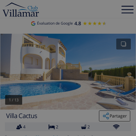
4.8
★★★★★
★★★★★
Évaluation de Google
1
/
13
Villa Cactus
Partager
4
2
2