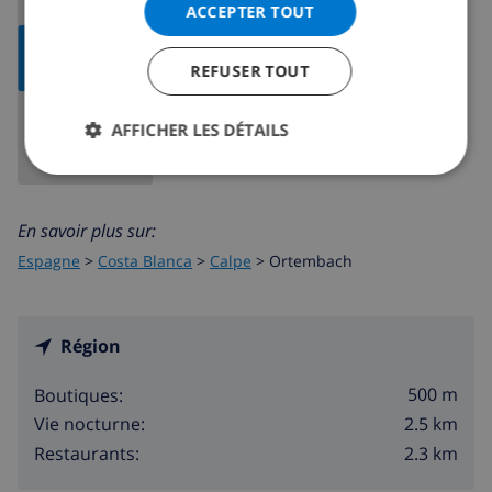
ACCEPTER TOUT
AFFICHER
LA CARTE
REFUSER TOUT
AFFICHER LES DÉTAILS
En savoir plus sur:
Espagne
>
Costa Blanca
>
Calpe
>
Ortembach
Région
500 m
Boutiques:
2.5 km
Vie nocturne:
2.3 km
Restaurants: