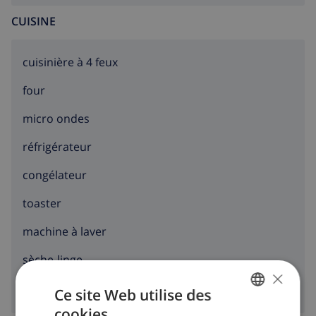
CUISINE
cuisinière à 4 feux
four
micro ondes
réfrigérateur
congélateur
toaster
machine à laver
sèche-linge
×
Ce site Web utilise des
cookies
FRENCH