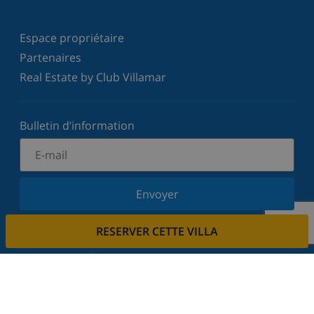
Espace propriétaire
Partenaires
Real Estate by Club Villamar
Bulletin d’information
Envoyer
Inscrivez-vous à notre newsletter et restez informé
RESERVER CETTE VILLA
des dernières nouvelles et offres. Nous respectons
votre vie privée.