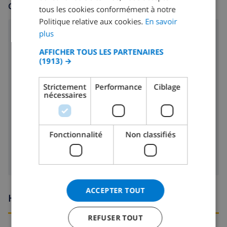
CUISINE
tous les cookies conformément à notre
SPANISH
Politique relative aux cookies.
En savoir
GERMAN
plus
cuisinière à 4 feux
CATALAN
AFFICHER TOUS LES PARTENAIRES
four
(1913) →
ITALIAN
micro ondes
DANISH
Strictement
Performance
Ciblage
nécessaires
réfrigérateur
NORWEGIAN
lave-vaisselle
Fonctionnalité
Non classifiés
machine à laver
ACCEPTER TOUT
Heures d'arrivée et de départ
REFUSER TOUT