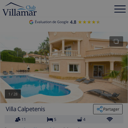
4.8
★★★★★
★★★★★
Évaluation de Google
1
/
28
Villa Calpetenis
Partager
11
5
4