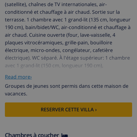
(satellite), chaînes de TV internationales, air-
conditionné et chauffage à air chaud. Sortie sur la
terrasse. 1 chambre avec 1 grand-lit (135 cm, longueur
190 cm), bain/bidet/WC, air-conditionné et chauffage à
air chaud. Cuisine ouverte (four, lave-vaisselle, 4
plaques vitrocéramiques, grille-pain, bouilloire
électrique, micro-ondes, congélateur, cafetière
électrique). WC séparé. À l'étage supérieur: 1 chambre
avec 1 grand-lit (150 cm, longueur 190 cm),
douche/WC, air-conditionné et chauffage à air chaud.
Read more›
Sortie sur le balcon. 2 chambres, chaque chambre
Groupes de jeunes sont permis dans cette maison de
avec: 2 lits (90 cm, longueur 190 cm), air-conditionné et
vacances.
chauffage à air chaud. Sortie sur le balcon. 1 chambre
avec 2 lits (90 cm, longueur 190 cm), air-conditionné et
RESERVER CETTE VILLA ›
chauffage à air chaud. Sortie sur la terrasse.
Douche/WC. Jardinet. Meubles de terrasse, barbecue,
chaises longues. Vue sur la piscine. A disposition: lave-
linge, fer à repasser, chaise haute pour enfant, lit bébé
Chambres à coucher