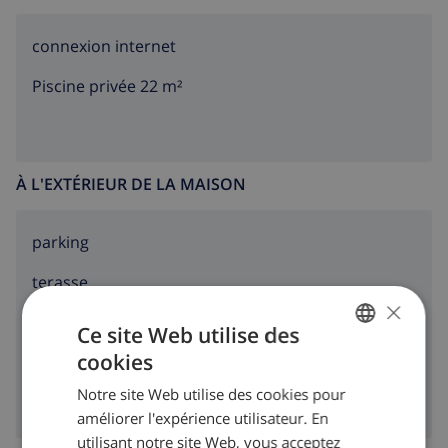
connexion internet
Piscine privée 22 m²
À L'EXTÉRIEUR DE LA MAISON
parking
terasse
×
jardin
Ce site Web utilise des
cookies
barbecue
FRENCH
Notre site Web utilise des cookies pour
DUTCH
améliorer l'expérience utilisateur. En
FRENCH
utilisant notre site Web, vous acceptez