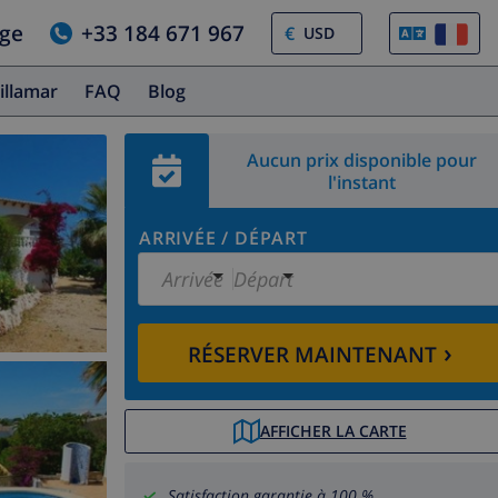
age
+33 184 671 967
€
illamar
FAQ
Blog
Aucun prix disponible pour
l'instant
ARRIVÉE
/
DÉPART
Arrivée
Départ
›
RÉSERVER MAINTENANT
AFFICHER LA CARTE
Satisfaction garantie à 100 %