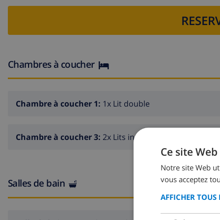
RESERV
Chambres à coucher
Chambre à coucher 1:
1x Lit double
Chambre à coucher 3:
2x Lits individuels
Ce site Web 
Notre site Web uti
vous acceptez tou
Salles de bain
AFFICHER TOUS 