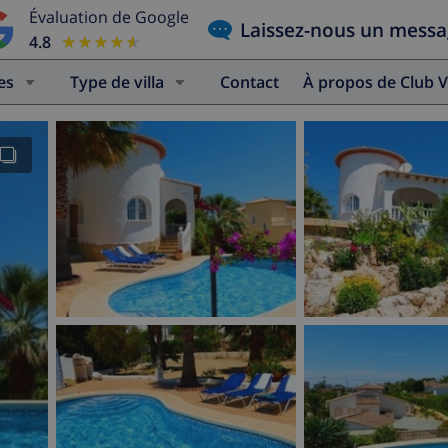
Évaluation de Google
Laissez-nous un mess
4.8
★★★★★
★★★★★
es
Type de villa
Contact
À propos de Club V