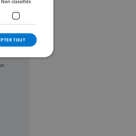
Non classifiés
GERMAN
CATALAN
ITALIAN
DANISH
EPTER TOUT
NORWEGIAN
ux