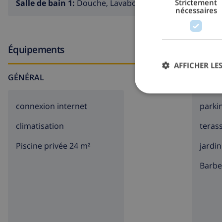
Strictement
Salle de bain 1:
Douche, Lavabo, Toilette
nécessaires
Équipements
AFFICHER LES
GÉNÉRAL
À L'EX
connexion internet
parki
climatisation
teras
Piscine privée 24 m²
jardin
barb