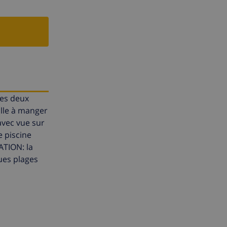
les deux
alle à manger
avec vue sur
e piscine
ATION: la
ues plages