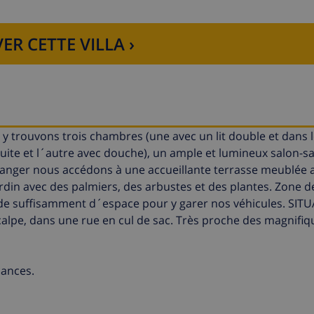
ER CETTE VILLA ›
s y trouvons trois chambres (une avec un lit double et dans 
n suite et l´autre avec douche), un ample et lumineux salon-s
manger nous accédons à une accueillante terrasse meublée 
rdin avec des palmiers, des arbustes et des plantes. Zone d
de suffisamment d´espace pour y garer nos véhicules. SITU
calpe, dans une rue en cul de sac. Très proche des magnifiq
cances.