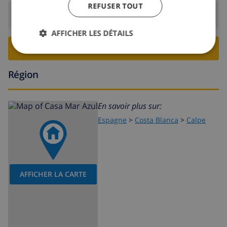
REFUSER TOUT
Départ:
Avant: 10:00
AFFICHER LES DÉTAILS
RESERVER CETTE VILLA ›
Région
En savoir plus sur:
Espagne
>
Costa Blanca
>
Calpe
AFFICHER LA CARTE