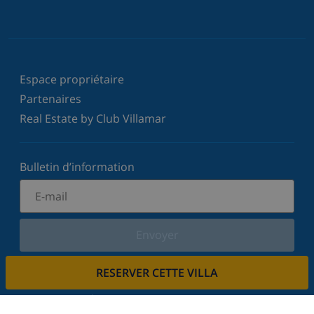
Espace propriétaire
Partenaires
Real Estate by Club Villamar
Bulletin d’information
Envoyer
Inscrivez-vous à notre newsletter et restez informé
RESERVER CETTE VILLA
des dernières nouvelles et offres. Nous respectons
votre vie privée.