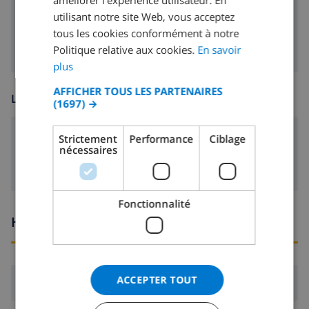
FRENCH
utilisant notre site Web, vous acceptez
poêle (bois)
tous les cookies conformément à notre
SPANISH
Politique relative aux cookies.
En savoir
GERMAN
plus
CATALAN
AFFICHER TOUS LES PARTENAIRES
LOISIR
(1697) →
ITALIAN
DANISH
lecteur DVD
Strictement
Performance
Ciblage
nécessaires
NORWEGIAN
Fonctionnalité
Heures d'arrivée et de départ
ACCEPTER TOUT
Arrivée:
De 17:00 avant 20:00