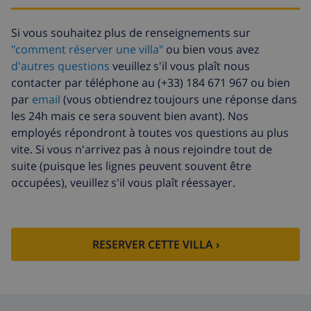
Arrivée tardive
58,64 $US , à payer à l'arrivée
Si vous souhaitez plus de renseignements sur
Lit
14,07 $US par jour , à payer à
supplémentaire
l'arrivée
"comment réserver une villa"
ou bien vous avez
d'autres questions
veuillez s'il vous plaît nous
Draps et
inclus par personne
contacter par téléphone au (+33) 184 671 967 ou bien
serviettes
par
email
(vous obtiendrez toujours une réponse dans
Draps
17,59 $US par personne , à
les 24h mais ce sera souvent bien avant). Nos
supplémentaires
payer à l'arrivée
employés répondront à toutes vos questions au plus
vite. Si vous n'arrivez pas à nous rejoindre tout de
Serviettes
8,80 $US par personne , à payer à
supplémentaires
l'arrivée
suite (puisque les lignes peuvent souvent être
occupées), veuillez s'il vous plaît réessayer.
Départ tardif
113,75 $US
Nettoyage
basée sur consommation
supplémentaire
énergétique (52,77 $US/HOUR)
RESERVER CETTE VILLA ›
Fonds
4.80% du montant total
d'annulation: