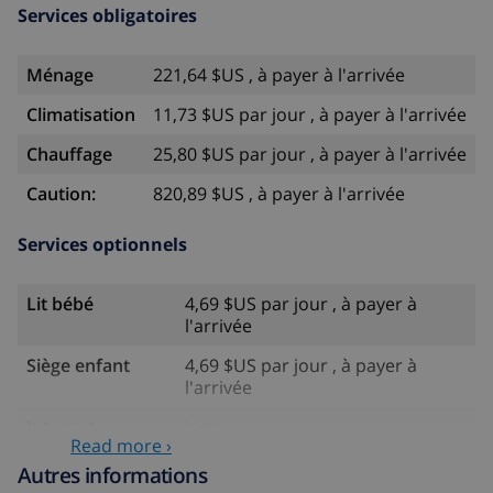
Services obligatoires
Ménage
221,64 $US , à payer à l'arrivée
Climatisation
11,73 $US par jour , à payer à l'arrivée
Chauffage
25,80 $US par jour , à payer à l'arrivée
Caution:
820,89 $US , à payer à l'arrivée
Services optionnels
Lit bébé
4,69 $US par jour , à payer à
l'arrivée
Siège enfant
4,69 $US par jour , à payer à
l'arrivée
Internet
inclus
Read more ›
Animaux
58,64 $US , à payer à l'arrivée
Autres informations