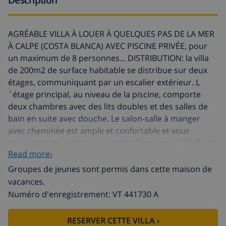
AGRÉABLE VILLA À LOUER À QUELQUES PAS DE LA MER
À CALPE (COSTA BLANCA) AVEC PISCINE PRIVÉE, pour
un maximum de 8 personnes... DISTRIBUTION: la villa
de 200m2 de surface habitable se distribue sur deux
étages, communiquant par un escalier extérieur. L
´étage principal, au niveau de la piscine, comporte
deux chambres avec des lits doubles et des salles de
bain en suite avec douche. Le salon-salle à manger
avec cheminée est ample et confortable et vous
pourrez contempler la vue sur le Parc naturel de Ifach.
Read more›
Il y a également une cuisine indépendante
complètment équipée et finalement une terrasse
Groupes de jeunes sont permis dans cette maison de
vitrée transformée en salon avec vue sur la mer. L
vacances.
´étage inférieur comporte trois autres chambres (une
Numéro d'enregistrement: VT 441730 A
avec un lit double et les deux autres avec des lits
jumeaux) et une salle de bain complète avec douche. Il
RESERVER CETTE VILLA ›