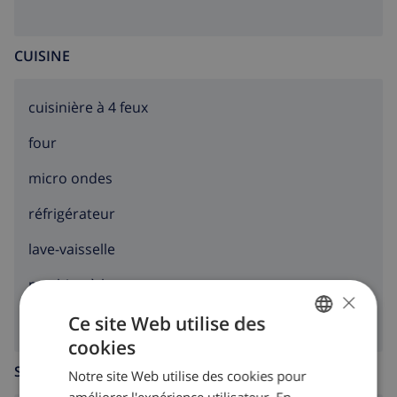
CUISINE
cuisinière à 4 feux
four
micro ondes
réfrigérateur
lave-vaisselle
machine à laver
×
Ce site Web utilise des
cookies
FRENCH
SALLE DE SÉJOUR
Notre site Web utilise des cookies pour
DUTCH
améliorer l'expérience utilisateur. En