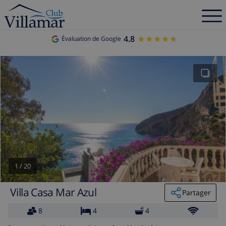
4.8
★★★★★
★★★★★
Évaluation de Google
1
/
20
Villa Casa Mar Azul
Partager
8
4
4