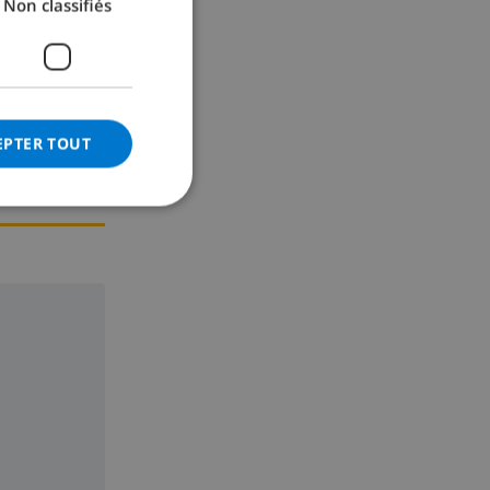
Non classifiés
GERMAN
CATALAN
ITALIAN
DANISH
EPTER TOUT
NORWEGIAN