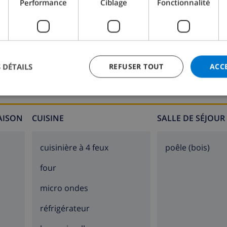
Performance
Ciblage
Fonctionnalité
Salle de bain 2:
Douche, Lavabo, Toilette
 DÉTAILS
REFUSER TOUT
ACC
MAISON
CUISINE
SALLE DE SÉJOUR
cuisinière à 4 feux
poêle (bois)
four
micro ondes
réfrigérateur