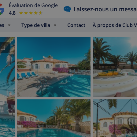
Évaluation de Google
Laissez-nous un mess
4.8
★★★★★
★★★★★
es
Type de villa
Contact
À propos de Club V