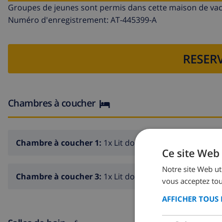
Groupes de jeunes sont permis dans cette maison de va
Numéro d'enregistrement: AT-445399-A
RESERV
Chambres à coucher
Chambre à coucher 1:
1x Lit double
Ce site Web 
Notre site Web uti
Chambre à coucher 3:
1x Lit double
vous acceptez tou
AFFICHER TOUS 