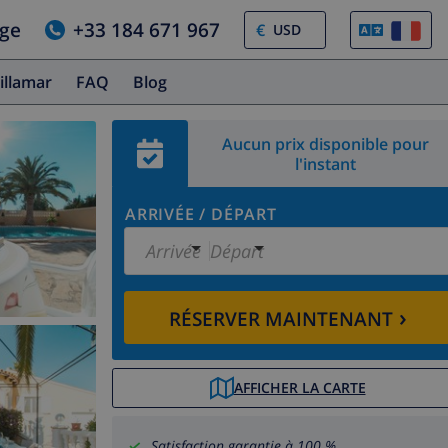
age
+33 184 671 967
€
illamar
FAQ
Blog
Aucun prix disponible pour
l'instant
ARRIVÉE
/
DÉPART
Arrivée
Départ
›
RÉSERVER MAINTENANT
AFFICHER LA CARTE
Satisfaction garantie à 100 %