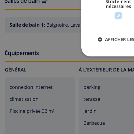
Salles de bain
Strictement
nécessaires
Salle de bain 1:
Baignoire, Lavabo, Toilette
AFFICHER LES
Équipements
GÉNÉRAL
À L'EXTÉRIEUR DE LA 
connexion internet
parking
climatisation
terasse
Piscine privée 32 m²
jardin
barbecue