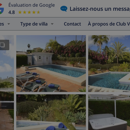
Évaluation de Google
Laissez-nous un mess
4.8
★★★★★
★★★★★
es
Type de villa
Contact
À propos de Club V