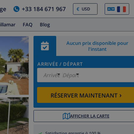
age
+33 184 671 967
€
illamar
FAQ
Blog
Aucun prix disponible pour
l'instant
ARRIVÉE
/
DÉPART
Arrivée
Départ
›
RÉSERVER MAINTENANT
AFFICHER LA CARTE
Satisfaction garantie à 100 %