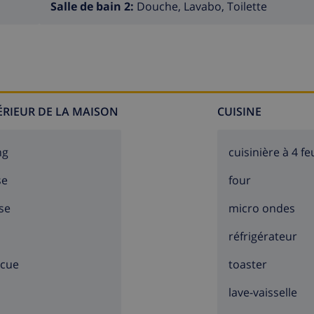
Salle de bain 2:
Douche, Lavabo, Toilette
ire.
TÉRIEUR DE LA MAISON
CUISINE
ng
cuisinière à 4 fe
se
four
se
micro ondes
8-A.
réfrigérateur
ecue
toaster
lave-vaisselle