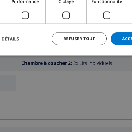
Performance
Ciblage
Fonctionnalité
ec baignoire et douche en suite.
ER CETTE VILLA ›
 DÉTAILS
REFUSER TOUT
ACC
Chambre à coucher 2:
2x Lits individuels