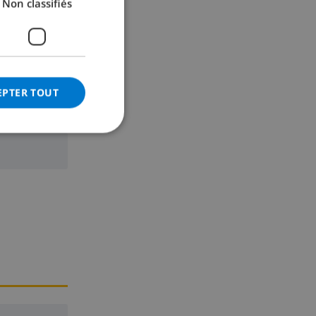
Non classifiés
GERMAN
CATALAN
ITALIAN
DANISH
EPTER TOUT
NORWEGIAN