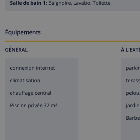
Salle de bain 1:
Baignoire, Lavabo, Toilette
SUPPLÉMENTS OBLIGATOIRES À PAYER À L'ARRIVÉE
· Frais administratifs, y compris le nettoyage final obligato
Équipements
· Frais d'énergie.
GÉNÉRAL
À L'EX
INFORMATION SUPPLÉMENTAIRE
connexion internet
parki
· Linges de lit, serviettes et torchons inclus dans le prix.
climatisation
teras
· Service téléphonique d'urgence 24h.
chauffage central
pelou
· Numéro de registre officiel de l'hébergement: VT-43958
Piscine privée 32 m²
jardin
barb