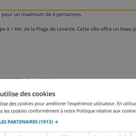
nca) pour un maximum de 6 personnes.
lpe à 1 km. de la Plage de Levante. Cette villa offre un beau j
ave-vaisselle, et réfrigérateur.
utilise des cookies
d'âge est inférieure ou égale à 25 ans )
ne sont pas auto
lise des cookies pour améliorer l'expérience utilisateur. En utilis
s les cookies conformément à notre Politique relative aux cookie
te villa.
LES PARTENAIRES
(1913) →