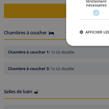
Strictement
· 1 chambre à coucher avec lit double et salle de bains av
nécessaires
RESERV
· 1 salle de bains avec douche.
· Climatisation.
Chambres à coucher
AFFICHER LES
· Connexion Internet Wifi.
· Piscine privée avec chaises longues.
Chambre à coucher 1:
1x Lit double
· Jacuzzi.
Chambre à coucher 3:
1x Lit double
· Douche dans la zone de piscine.
· Terrasse meublée.
Salles de bain
· Barbecue.
· Parking extérieur.