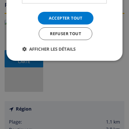
Région
ACCEPTER TOUT
En savoir plus sur:
Espagne
>
Costa Blanca
>
Calpe
REFUSER TOUT
AFFICHER LES DÉTAILS
AFFICHER LA
CARTE
Région
1.1 km
Plage: