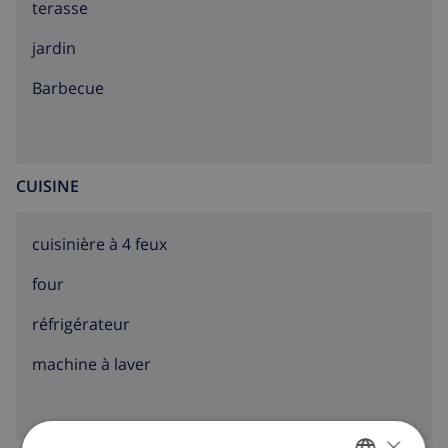
terasse
jardin
barbecue
CUISINE
cuisinière à 4 feux
four
réfrigérateur
machine à laver
×