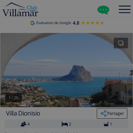
4.8
★★★★★
★★★★★
Évaluation de Google
1
/
20
Villa Dionisio
Partager
4
2
1