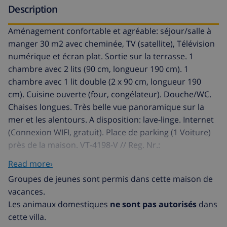
Description
Aménagement confortable et agréable: séjour/salle à
manger 30 m2 avec cheminée, TV (satellite), Télévision
numérique et écran plat. Sortie sur la terrasse. 1
chambre avec 2 lits (90 cm, longueur 190 cm). 1
chambre avec 1 lit double (2 x 90 cm, longueur 190
cm). Cuisine ouverte (four, congélateur). Douche/WC.
Chaises longues. Très belle vue panoramique sur la
mer et les alentours. A disposition: lave-linge. Internet
(Connexion WIFI, gratuit). Place de parking (1 Voiture)
près de la maison. VT-4198-V // Reg. Nr.:
ESFCTU00000302900026828600000000000000000000VT-
Read more›
4198V3
Groupes de jeunes sont permis dans cette maison de
Maryvilla: Belle maison individuelle accueillante "Vista
vacances.
Ifach", de 2 étages. À 2.8 km du centre de Calpe,
Les animaux domestiques
ne sont pas autorisés
dans
situation tranquille, surélevée sur un versant, quartier
cette villa.
résidentiel, à 1.1 km de la mer. A usage privé: terrain