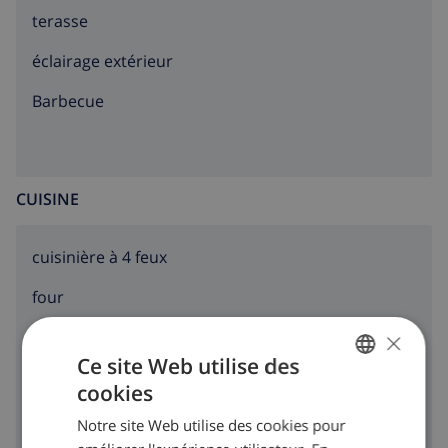
terasse
éclairage extérieur
barbecue
CUISINE
cuisinière à 4 feux
four
×
micro ondes
Ce site Web utilise des
réfrigérateur
cookies
FRENCH
congélateur
Notre site Web utilise des cookies pour
DUTCH