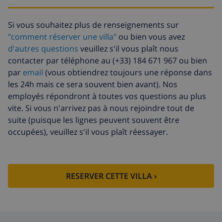
Lit
14,07 $US par jour , à payer à
supplémentaire
l'arrivée
Si vous souhaitez plus de renseignements sur
Draps
17,59 $US par personne , à
"comment réserver une villa"
ou bien vous avez
supplémentaires
payer à l'arrivée
d'autres questions
veuillez s'il vous plaît nous
contacter par téléphone au (+33) 184 671 967 ou bien
Serviettes
8,80 $US par personne , à payer à
par
email
(vous obtiendrez toujours une réponse dans
supplémentaires
l'arrivée
les 24h mais ce sera souvent bien avant). Nos
Départ tardif
113,75 $US
employés répondront à toutes vos questions au plus
vite. Si vous n'arrivez pas à nous rejoindre tout de
Nettoyage
basée sur consommation
supplémentaire
énergétique (52,77 $US/HOUR)
suite (puisque les lignes peuvent souvent être
occupées), veuillez s'il vous plaît réessayer.
Fonds
4.80% du montant total
d'annulation:
RESERVER CETTE VILLA ›