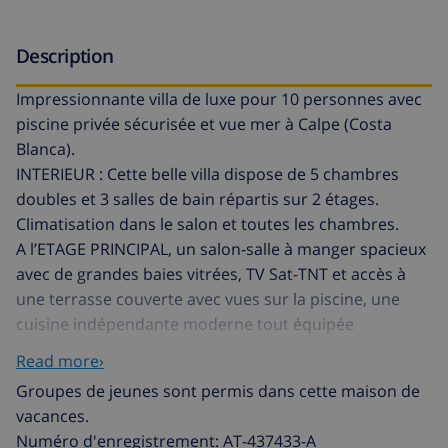
Description
Impressionnante villa de luxe pour 10 personnes avec
piscine privée sécurisée et vue mer à Calpe (Costa
Blanca).
INTERIEUR : Cette belle villa dispose de 5 chambres
doubles et 3 salles de bain répartis sur 2 étages.
Climatisation dans le salon et toutes les chambres.
A l’ETAGE PRINCIPAL, un salon-salle à manger spacieux
avec de grandes baies vitrées, TV Sat-TNT et accès à
une terrasse couverte avec vues sur la piscine, une
cuisine indépendante moderne tout équipée
(vitrocéramique et lave-vaisselle), 2 chambres avec
Read more›
chacune deux lits simples, 1 chambre avec un lit
Groupes de jeunes sont permis dans cette maison de
double, 1 chambre avec un lit double et salle de bain
vacances.
en suite et enfin une salle de bain avec baignoire et un
Numéro d'enregistrement: AT-437433-A