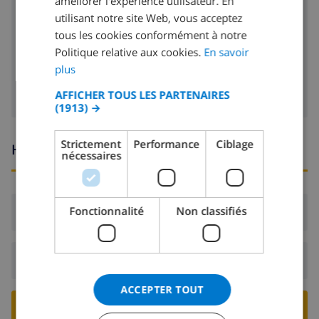
améliorer l'expérience utilisateur. En
toaster
FRENCH
utilisant notre site Web, vous acceptez
lave-vaisselle
tous les cookies conformément à notre
SPANISH
Politique relative aux cookies.
En savoir
GERMAN
machine à laver
plus
CATALAN
AFFICHER TOUS LES PARTENAIRES
(1913) →
ITALIAN
DANISH
Strictement
Performance
Ciblage
Heures d'arrivée et de départ
nécessaires
NORWEGIAN
Fonctionnalité
Non classifiés
Arrivée:
De 17:00 avant 20:00
Départ:
Avant: 10:00
ACCEPTER TOUT
RESERVER CETTE VILLA ›