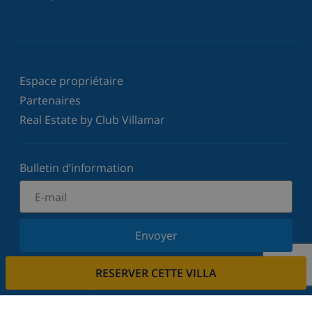
Espace propriétaire
Partenaires
Real Estate by Club Villamar
Bulletin d’information
Envoyer
Inscrivez-vous à notre newsletter et restez informé
RESERVER CETTE VILLA
des dernières nouvelles et offres. Nous respectons
votre vie privée.