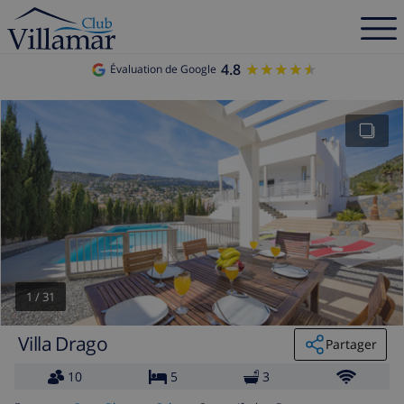
4.8
★★★★★
★★★★★
Évaluation de Google
1
/
31
Villa Drago
Partager
10
5
3