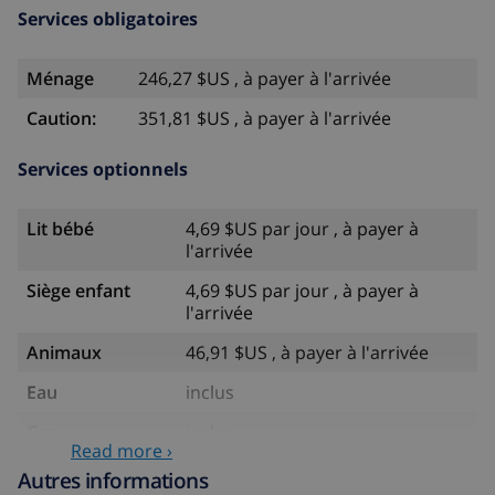
Services obligatoires
Ménage
246,27 $US , à payer à l'arrivée
Caution:
351,81 $US , à payer à l'arrivée
Services optionnels
Lit bébé
4,69 $US par jour , à payer à
l'arrivée
Siège enfant
4,69 $US par jour , à payer à
l'arrivée
Animaux
46,91 $US , à payer à l'arrivée
Eau
inclus
Gaz
inclus
Read more ›
Arrivée tardive
58,64 $US , à payer à l'arrivée
Autres informations