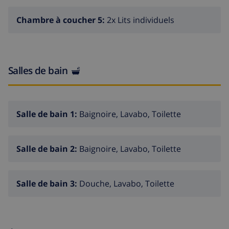
Charter) : 1,6 km. Centre de Calpe : 1,8 km.
OBSERVATIONS : Internet Wifi gratuit. Les animaux de
Chambre à coucher 5:
2x Lits individuels
compagnie de moins de 12 kg sont admis moyennant
supplément.
Salles de bain
Salle de bain 1:
Baignoire, Lavabo, Toilette
Salle de bain 2:
Baignoire, Lavabo, Toilette
Salle de bain 3:
Douche, Lavabo, Toilette