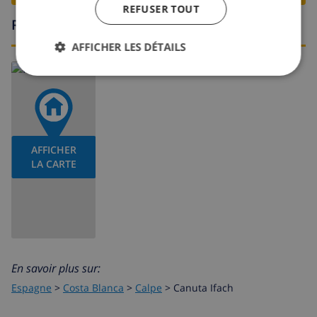
REFUSER TOUT
Région
AFFICHER LES DÉTAILS
AFFICHER
LA CARTE
En savoir plus sur:
Espagne
>
Costa Blanca
>
Calpe
>
Canuta Ifach