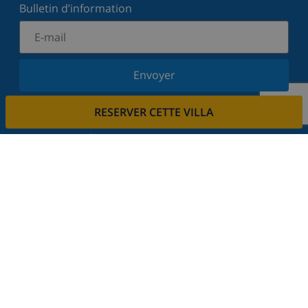
Bulletin d’information
Envoyer
Inscrivez-vous à notre newsletter et restez informé
RESERVER CETTE VILLA
des dernières nouvelles et offres. Nous respectons
votre vie privée.
Louez votre propriété
Voulez-vous louer votre propriété avec nous?
En savoir plus