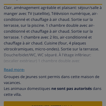
Clair, aménagement agréable et plaisant: séjour/salle à
manger avec TV (satellite), Télévision numérique, air-
conditionné et chauffage à air chaud. Sortie sur la
terrasse, sur la piscine. 1 chambre double avec air-
conditionné et chauffage à air chaud. Sortie sur la
terrasse. 1 chambre avec 2 lits, air-conditionné et
chauffage à air chaud. Cuisine (four, 4 plaques
vitrocéramiques, micro-ondes). Sortie sur la terrasse.
Douche/bidet/WC, WC séparé. À l'étage inférieur:
(escalier extérieur) 1 chambre double avec
douche/WC, air-conditionné, ventilateur et chauffage à
Read more›
air chaud. Sortie sur la terrasse. Tonnelle. Barbecue
Groupes de jeunes sont permis dans cette maison de
(portable), chaises longues. Sur les alentours. A
vacances.
disposition: lave-linge, fer à repasser, sèche-cheveux.
Les animaux domestiques
ne sont pas autorisés
dans
Internet (Connexion WIFI, gratuit). Place de parking
cette villa.
(cloturée). Veuillez noter: adapté(e) aux familles une
chambre double est à l'exterieur de l'appartement. Pas