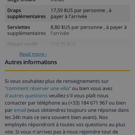
Draps
17,59 $US par personne , à
supplémentaires
payer à l'arrivée
Serviettes
8,80 $US par personne , à payer à
supplémentaires
l'arrivée
Départ tardif
113,75 $US
Read more ›
Nettoyage
basée sur consommation
supplémentaire
énergétique (52,77 $US/HOUR)
Autres informations
Fonds
4.80% du montant total
d'annulation:
Si vous souhaitez plus de renseignements sur
"comment réserver une villa"
ou bien vous avez
d'autres questions
veuillez s'il vous plaît nous
contacter par téléphone au (+33) 184 671 967 ou bien
par
email
(vous obtiendrez toujours une réponse dans
les 24h mais ce sera souvent bien avant). Nos
employés répondront à toutes vos questions au plus
vite. Si vous n'arrivez pas à nous rejoindre tout de