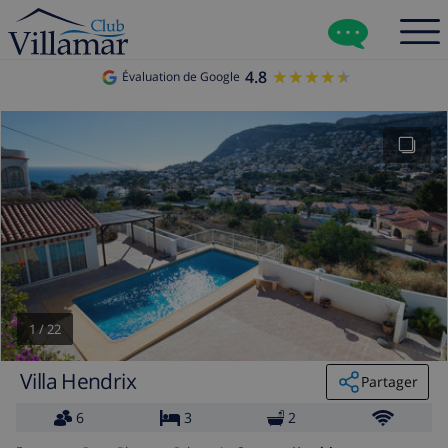
4.8
★★★★★
★★★★★
Évaluation de Google
1
/
22
Villa Hendrix
Partager
6
3
2