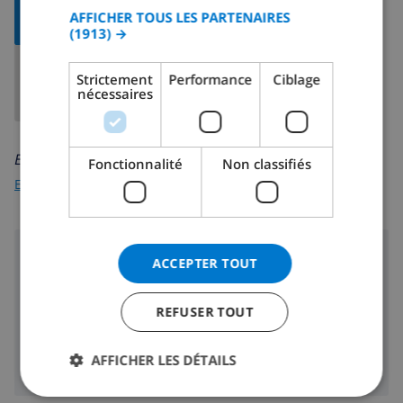
CATALAN
AFFICHER LA
AFFICHER TOUS LES PARTENAIRES
CARTE
(1913) →
ITALIAN
DANISH
Strictement
Performance
Ciblage
nécessaires
NORWEGIAN
En savoir plus sur:
Fonctionnalité
Non classifiés
Espagne
>
Costa Blanca
>
Calpe
>
La Canuta
Région
ACCEPTER TOUT
1000 m
Plage:
REFUSER TOUT
2 km
Boutiques:
2 km
Vie nocturne:
AFFICHER LES DÉTAILS
2 km
Restaurants: