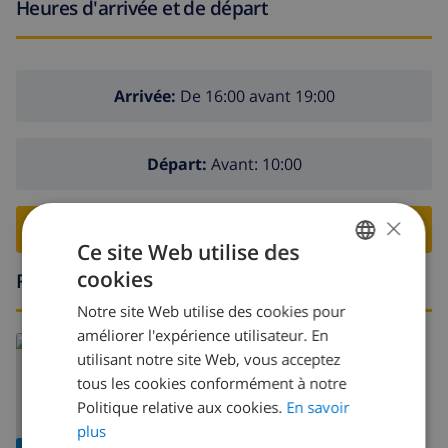
Heures d'arrivée et de départ
Arrivée:
De 16:00 avant 19:00
Départ:
Avant: 10:00
×
RESERVER CETTE VILLA ›
Ce site Web utilise des
cookies
Région
FRENCH
Notre site Web utilise des cookies pour
DUTCH
améliorer l'expérience utilisateur. En
FRENCH
utilisant notre site Web, vous acceptez
tous les cookies conformément à notre
SPANISH
Politique relative aux cookies.
En savoir
GERMAN
plus