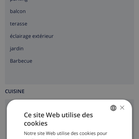
balcon
terasse
éclairage extérieur
jardin
barbecue
CUISINE
×
cuisinière à 4 feux
Ce site Web utilise des
four
cookies
FRENCH
Notre site Web utilise des cookies pour
micro ondes
DUTCH