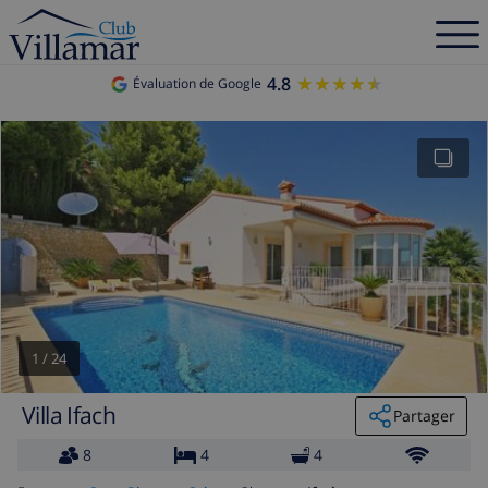
4.8
★★★★★
★★★★★
Évaluation de Google
1
/
24
Villa Ifach
Partager
8
4
4