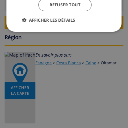
Départ:
Avant: 10:00
REFUSER TOUT
AFFICHER LES DÉTAILS
RESERVER CETTE VILLA ›
Région
En savoir plus sur:
Espagne
>
Costa Blanca
>
Calpe
>
Oltamar
AFFICHER
LA CARTE