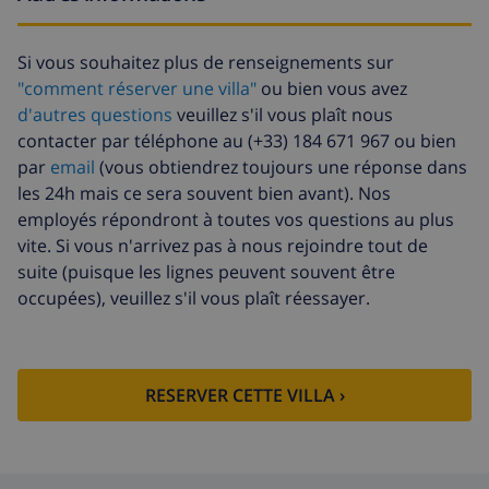
Gaz
inclus
Arrivée tardive
58,64 $US , à payer à l'arrivée
Si vous souhaitez plus de renseignements sur
"comment réserver une villa"
ou bien vous avez
Lit
105,54 $US , à payer à l'arrivée
d'autres questions
veuillez s'il vous plaît nous
supplémentaire
contacter par téléphone au (+33) 184 671 967 ou bien
Draps
17,59 $US par personne , à
par
email
(vous obtiendrez toujours une réponse dans
supplémentaires
payer à l'arrivée
les 24h mais ce sera souvent bien avant). Nos
employés répondront à toutes vos questions au plus
Serviettes
8,80 $US par personne , à payer à
supplémentaires
l'arrivée
vite. Si vous n'arrivez pas à nous rejoindre tout de
suite (puisque les lignes peuvent souvent être
Départ tardif
113,75 $US
occupées), veuillez s'il vous plaît réessayer.
Nettoyage
basée sur consommation
supplémentaire
énergétique (52,77 $US/HOUR)
Fonds
4.80% du montant total
RESERVER CETTE VILLA ›
d'annulation: