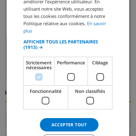
améliorer l'expérience utilisateur. En
FRENCH
réfrigérateur
utilisant notre site Web, vous acceptez
tous les cookies conformément à notre
SPANISH
congélateur
Politique relative aux cookies.
En savoir
GERMAN
plus
toaster
CATALAN
AFFICHER TOUS LES PARTENAIRES
lave-vaisselle
(1913) →
ITALIAN
machine à laver
DANISH
Strictement
Performance
Ciblage
nécessaires
NORWEGIAN
Fonctionnalité
Non classifiés
Heures d'arrivée et de départ
Arrivée:
De 16:00 avant 20:00
ACCEPTER TOUT