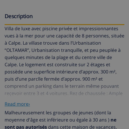
Description
Villa de luxe avec piscine privée et impressionnantes
vues à la mer pour une capacité de 8 personnes, située
à Calpe. La villase trouve dans l’Urbanisation
“OLTAMAR”, Urbanisation tranquille, et peu peuplée à
quelques minutes de la plage et du centre ville de
Calpe. Le logement est construite sur 2 étages et
possède une superficie intérieure d’approx. 300 m²,
puis d’une parclle fermée d’approx. 900 m² et
comprend un parking dans le terrain même pouvant
reçevoir entre 3 et 4 voitures. Rez de chaussée : Ample
salon salle a manger avec 1 appareil d’Air conditionné,
Read more›
télévision par Satellite/tdt (langues : français, anglais,
Malheureusement les groupes de jeunes (dont la
allemand et espagnol) et sortie a des terrasses
moyenne d'âge est inférieure ou égale à 30 ans )
ne
couvertes et à la piscine d’où vues à la mer. Cuisine
sont pas autorisés
dans cette maison de vacances.