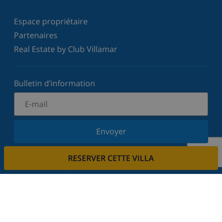
Espace propriétaire
Partenaires
Real Estate by Club Villamar
Bulletin d’information
Envoyer
Inscrivez-vous à notre newsletter et restez informé
RESERVER CETTE VILLA
des dernières nouvelles et offres. Nous respectons
votre vie privée.