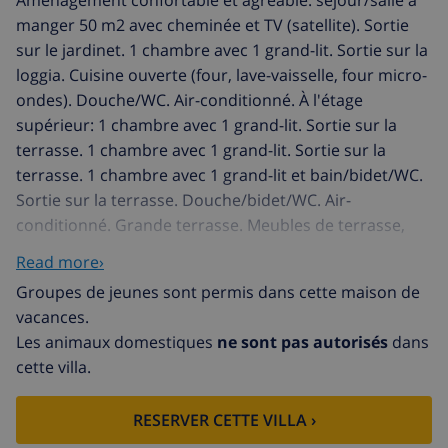
Aménagement confortable et agréable: séjour/salle à
manger 50 m2 avec cheminée et TV (satellite). Sortie
sur le jardinet. 1 chambre avec 1 grand-lit. Sortie sur la
loggia. Cuisine ouverte (four, lave-vaisselle, four micro-
ondes). Douche/WC. Air-conditionné. À l'étage
supérieur: 1 chambre avec 1 grand-lit. Sortie sur la
terrasse. 1 chambre avec 1 grand-lit. Sortie sur la
terrasse. 1 chambre avec 1 grand-lit et bain/bidet/WC.
Sortie sur la terrasse. Douche/bidet/WC. Air-
conditionné. Grande terrasse. Meubles de terrasse,
barbecue, chaises longues (8), place pour s'asseoir.
Read more›
Belle vue sur la mer. A disposition: lave-linge, chaise
Groupes de jeunes sont permis dans cette maison de
haute pour enfant, lit bébé jusqu'à 2 ans. Internet
vacances.
(Connexion WIFI, gratuit). AT-440230-A
Les animaux domestiques
ne sont pas autorisés
dans
La Canuta Baja: Belle villa accueillante, confortable
cette villa.
"Jari", de 2 étages. À 1 km du centre de Calpe, situation
tranquille, ensoleillée, à 600 m de la mer, dans une
RESERVER CETTE VILLA ›
impasse. A usage privé: beau jardin entretenu, piscine