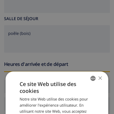
SALLE DE SÉJOUR
poêle (bois)
Heures d'arrivée et de départ
×
Ce site Web utilise des
Arrivée:
De 16:00 avant 19:00
cookies
FRENCH
Notre site Web utilise des cookies pour
DUTCH
Départ:
Avant: 10:00
améliorer l'expérience utilisateur. En
FRENCH
utilisant notre site Web, vous acceptez