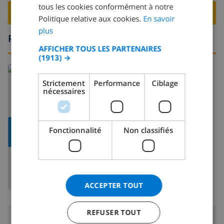
tous les cookies conformément à notre
SPANISH
RESERVER CETTE VILLA ›
Politique relative aux cookies.
En savoir
GERMAN
plus
Région
CATALAN
AFFICHER TOUS LES PARTENAIRES
(1913) →
ITALIAN
En savoir plus sur:
DANISH
Strictement
Performance
Ciblage
Espagne
>
Costa Blanca
>
Calpe
nécessaires
NORWEGIAN
AFFICHER
Fonctionnalité
Non classifiés
LA CARTE
ACCEPTER TOUT
REFUSER TOUT
Région