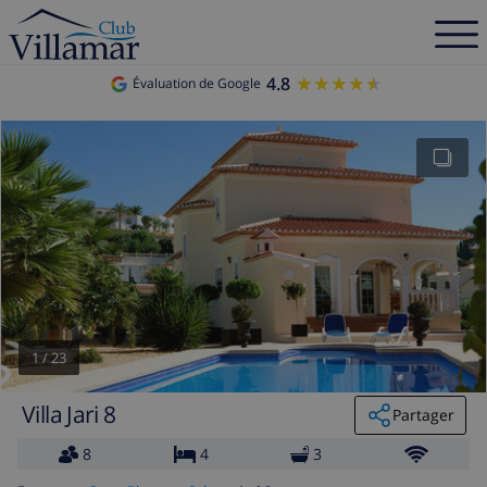
4.8
★★★★★
★★★★★
Évaluation de Google
1
/
23
Villa Jari 8
Partager
8
4
3