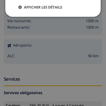
AFFICHER LES DÉTAILS
600 m
Plage:
1000 m
Boutiques:
1000 m
Vie nocturne:
1000 m
Restaurants:
Aéroports:
90 km
ALC:
Services
Services obligatoires
Caution:
586,35 $US , à payer à l'arrivée