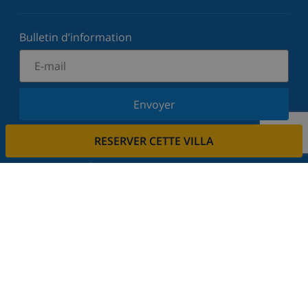
Bulletin d’information
Envoyer
Inscrivez-vous à notre newsletter et restez informé
RESERVER CETTE VILLA
des dernières nouvelles et offres. Nous respectons
votre vie privée.
Louez votre propriété
Voulez-vous louer votre propriété avec nous?