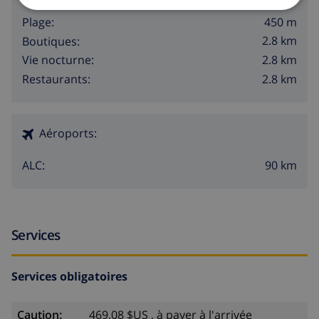
450 m
Plage:
2.8 km
Boutiques:
2.8 km
Vie nocturne:
2.8 km
Restaurants:
Aéroports:
90 km
ALC:
Services
Services obligatoires
Caution:
469,08 $US , à payer à l'arrivée