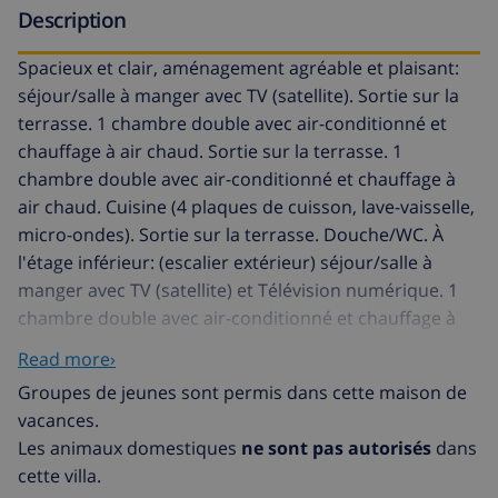
Description
Spacieux et clair, aménagement agréable et plaisant:
séjour/salle à manger avec TV (satellite). Sortie sur la
terrasse. 1 chambre double avec air-conditionné et
chauffage à air chaud. Sortie sur la terrasse. 1
chambre double avec air-conditionné et chauffage à
air chaud. Cuisine (4 plaques de cuisson, lave-vaisselle,
micro-ondes). Sortie sur la terrasse. Douche/WC. À
l'étage inférieur: (escalier extérieur) séjour/salle à
manger avec TV (satellite) et Télévision numérique. 1
chambre double avec air-conditionné et chauffage à
air chaud. 1 chambre double, sans armoire avec air-
Read more›
conditionné et chauffage à air chaud. Cuisine ouverte
Groupes de jeunes sont permis dans cette maison de
(4 plaques de cuisson, lave-vaisselle, micro-ondes) avec
vacances.
TV (satellite) et Télévision numérique. Sortie sur la
Les animaux domestiques
ne sont pas autorisés
dans
terrasse. Douche/WC, baignoire sabot/WC. 2 grandes
cette villa.
terrasses. Barbecue, chaises longues, place pour