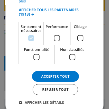
plus
RESERVER CETTE VILLA ›
CATALAN
AFFICHER TOUS LES PARTENAIRES
(1913) →
ITALIAN
Région
DANISH
Strictement
Performance
Ciblage
nécessaires
NORWEGIAN
En savoir plus sur:
Espagne
>
Costa Blanca
>
Calpe
>
Maryvilla
Fonctionnalité
Non classifiés
AFFICHER
LA CARTE
ACCEPTER TOUT
REFUSER TOUT
AFFICHER LES DÉTAILS
Région