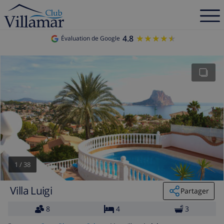
4.8
★★★★★
★★★★★
Évaluation de Google
1
/
38
Villa Luigi
Partager
8
4
3