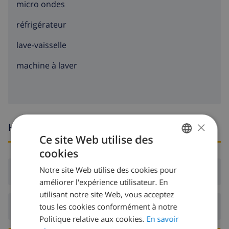
micro ondes
trous) 9 km, ecole de voile 5.6 km, tennis 200 m.
Attractions à proximité: Aqualandia, Mundomar, Terra
réfrigérateur
Mítica, Terra Natura, Benidorm Palace (Benidorm).
lave-vaisselle
machine à laver
×
Heures d'arrivée et de départ
Ce site Web utilise des
cookies
FRENCH
Notre site Web utilise des cookies pour
Arrivée:
De 16:00 avant 19:00
DUTCH
améliorer l'expérience utilisateur. En
FRENCH
utilisant notre site Web, vous acceptez
Départ:
Avant: 10:00
tous les cookies conformément à notre
SPANISH
Politique relative aux cookies.
En savoir
GERMAN