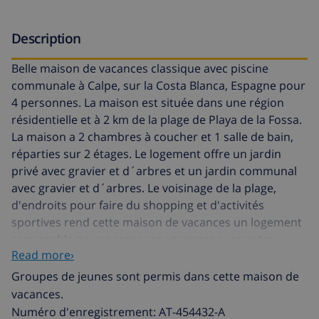
Description
Belle maison de vacances classique avec piscine
communale à Calpe, sur la Costa Blanca, Espagne pour
4 personnes. La maison est située dans une région
résidentielle et à 2 km de la plage de Playa de la Fossa.
La maison a 2 chambres à coucher et 1 salle de bain,
réparties sur 2 étages. Le logement offre un jardin
privé avec gravier et d´arbres et un jardin communal
avec gravier et d´arbres. Le voisinage de la plage,
d'endroits pour faire du shopping et d'activités
sportives rend cette maison de vacances un logement
convenable pour passer vos vacances avec votre
Read more›
famille ou vos amis.
Groupes de jeunes sont permis dans cette maison de
Intérieur de la maison
vacances.
Numéro d'enregistrement: AT-454432-A