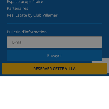
Espace propriétaire
Partenaires
Real Estate by Club Villamar
Bulletin d’information
Envoyer
Inscrivez-vous à notre newsletter et restez informé
RESERVER CETTE VILLA
des dernières nouvelles et offres. Nous respectons
votre vie privée.
Louez votre propriété