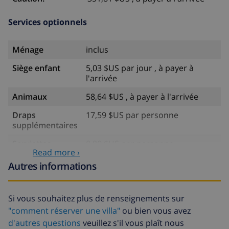
Services optionnels
Ménage
inclus
Siège enfant
5,03 $US par jour , à payer à
l'arrivée
Animaux
58,64 $US , à payer à l'arrivée
Draps
17,59 $US par personne
supplémentaires
Serviettes
8,80 $US par personne
Read more ›
supplémentaires
Autres informations
Départ tardif
113,75 $US
Nettoyage
basée sur consommation
Si vous souhaitez plus de renseignements sur
supplémentaire
énergétique (52,77 $US/HOUR)
"comment réserver une villa"
ou bien vous avez
Fonds
4.80% du montant total
d'autres questions
veuillez s'il vous plaît nous