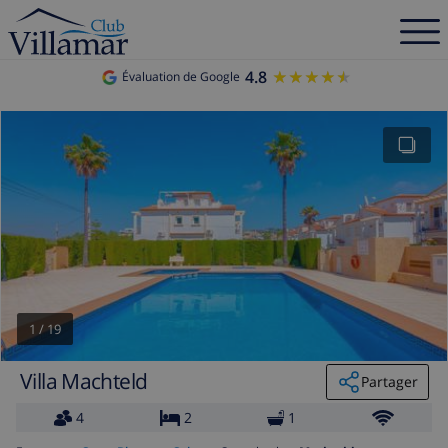
4.8
★★★★★
★★★★★
Évaluation de Google
1
/
19
Villa Machteld
Partager
4
2
1