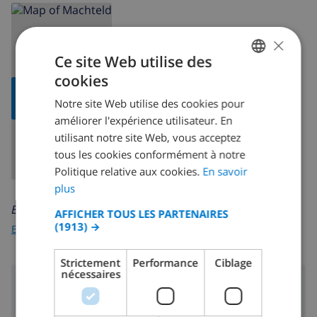
deuxième aéroport le plus proche: Valencia ( > 100
kilomètres de la maison)
×
demander si les animaux domestiques sont admis
Ce site Web utilise des
cookies
FRENCH
Caractéristiques et services inclus dans le prix de
AFFICHER LA
location de la maison
Notre site Web utilise des cookies pour
CARTE
DUTCH
améliorer l'expérience utilisateur. En
FRENCH
internet (WiFi)
utilisant notre site Web, vous acceptez
tous les cookies conformément à notre
SPANISH
literie et serviettes
Politique relative aux cookies.
En savoir
GERMAN
service de réception et assistance téléphonique
plus
24h/24
CATALAN
En savoir plus sur:
AFFICHER TOUS LES PARTENAIRES
air conditioning (1 chambre climatisée)
(1913) →
ITALIAN
Espagne
>
Costa Blanca
>
Calpe
>
Ortembach
Divertissement et activités de loisirs pour les vacances
DANISH
Strictement
Performance
Ciblage
à Calpe, sur la Costa Blanca
nécessaires
NORWEGIAN
Région
bar (dans un rayon de 1000 mètres de la maison)
2 km
Plage: