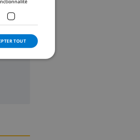
nctionnalité
GERMAN
CATALAN
ITALIAN
DANISH
EPTER TOUT
NORWEGIAN