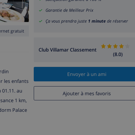
Garantie de Meilleur Prix
Ça vous prendra juste
1 minute
de réserver
ernet gratuit
Club Villamar Classement
(8.0)
ardin
Envoyer à un ami
r les enfants
 01.11. au
Ajouter à mes favoris
aisance 1 km,
idorm Palace