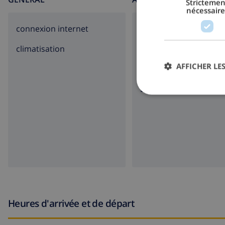
Strictemen
nécessaire
connexion internet
parking
climatisation
terasse
AFFICHER LES
jardin
barbecue
Heures d'arrivée et de départ