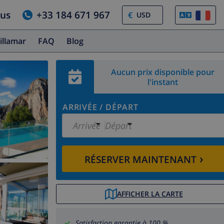
ous
+33 184 671 967
€
illamar
FAQ
Blog
Aucun prix disponible pour
l'instant
ARRIVÉE
/
DÉPART
Arrivée
Départ
›
RÉSERVER MAINTENANT
AFFICHER LA CARTE
Satisfaction garantie à 100 %