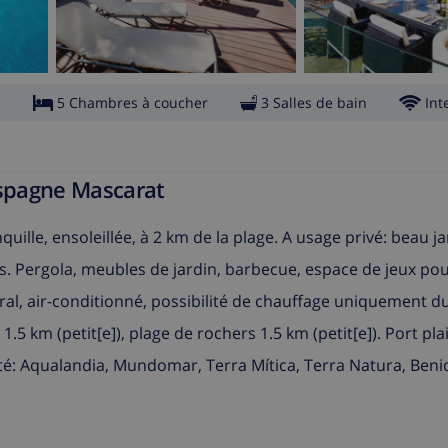
s
5 Chambres à coucher
3 Salles de bain
Int
Espagne Mascarat
quille, ensoleillée, à 2 km de la plage. A usage privé: beau j
es. Pergola, meubles de jardin, barbecue, espace de jeux pou
tral, air-conditionné, possibilité de chauffage uniquement du
1.5 km (petit[e]), plage de rochers 1.5 km (petit[e]). Port pl
mité: Aqualandia, Mundomar, Terra Mítica, Terra Natura, Ben