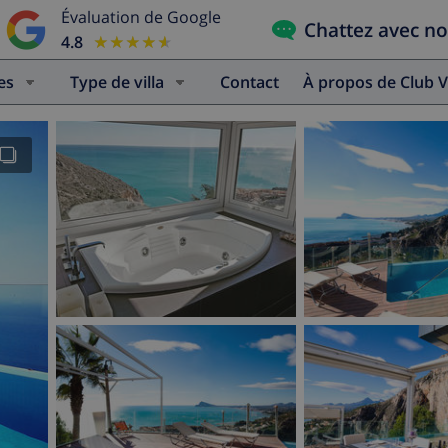
Évaluation de Google
Chattez avec n
4.8
★★★★★
★★★★★
es
Type de villa
Contact
À propos de Club V