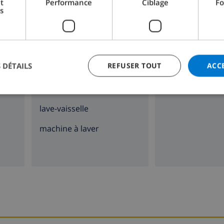
t
Performance
Ciblage
Fo
s
cuisinière à 4 feux
poêle (bois)
four
 DÉTAILS
REFUSER TOUT
ACC
micro ondes
réfrigérateur
lave-vaisselle
machine à laver