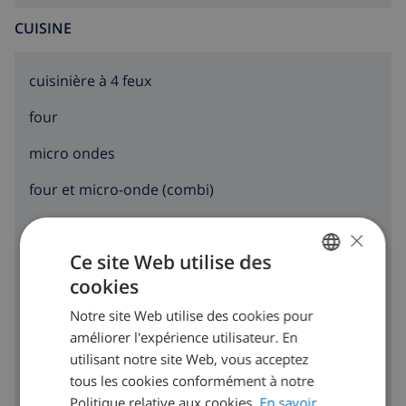
CUISINE
cuisinière à 4 feux
four
micro ondes
four et micro-onde (combi)
réfrigérateur
×
Ce site Web utilise des
congélateur
cookies
FRENCH
toaster
Notre site Web utilise des cookies pour
DUTCH
lave-vaisselle
améliorer l'expérience utilisateur. En
FRENCH
utilisant notre site Web, vous acceptez
machine à laver
tous les cookies conformément à notre
SPANISH
Politique relative aux cookies.
En savoir