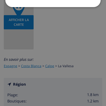
AFFICHER LA
CARTE
En savoir plus sur:
Espagne
>
Costa Blanca
>
Calpe
>
La Vallesa
Région
1.8 km
Plage:
1.2 km
Boutiques: