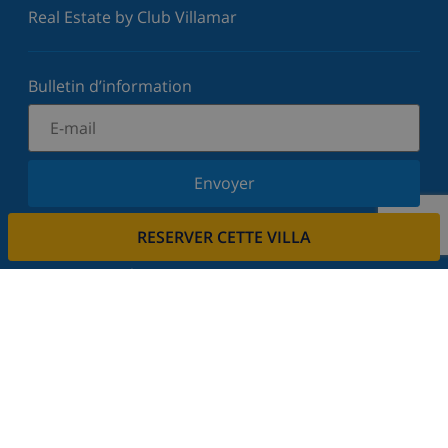
Real Estate by Club Villamar
Bulletin d’information
Envoyer
Inscrivez-vous à notre newsletter et restez informé
RESERVER CETTE VILLA
des dernières nouvelles et offres. Nous respectons
votre vie privée.
Louez votre propriété
Voulez-vous louer votre propriété avec nous?