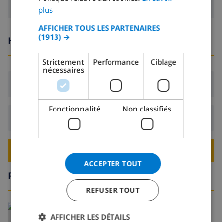
GERMAN
plus
CATALAN
AFFICHER TOUS LES PARTENAIRES
(1913) →
ITALIAN
Heures d'arrivée et de départ
DANISH
Strictement
Performance
Ciblage
nécessaires
NORWEGIAN
Arrivée:
De 17:00 avant 20:00
Fonctionnalité
Non classifiés
Départ:
Avant: 10:00
RESERVER CETTE VILLA ›
ACCEPTER TOUT
Région
REFUSER TOUT
AFFICHER LES DÉTAILS