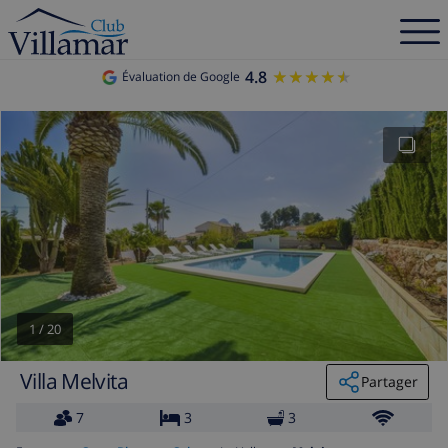
4.8
★★★★★
★★★★★
Évaluation de Google
1
/
20
Villa Melvita
Partager
7
3
3