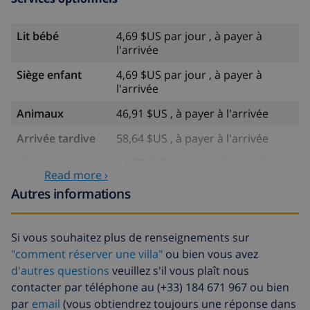
Lit bébé
4,69 $US par jour , à payer à
l'arrivée
Siège enfant
4,69 $US par jour , à payer à
l'arrivée
Animaux
46,91 $US , à payer à l'arrivée
Arrivée tardive
58,64 $US , à payer à l'arrivée
Lit
14,07 $US par jour , à payer à
Read more ›
supplémentaire
l'arrivée
Autres informations
Draps
17,59 $US par personne , à
supplémentaires
payer à l'arrivée
Si vous souhaitez plus de renseignements sur
Serviettes
8,80 $US par personne , à payer à
"comment réserver une villa"
ou bien vous avez
supplémentaires
l'arrivée
d'autres questions
veuillez s'il vous plaît nous
Départ tardif
113,75 $US
contacter par téléphone au (+33) 184 671 967 ou bien
par
email
(vous obtiendrez toujours une réponse dans
Nettoyage
basée sur consommation