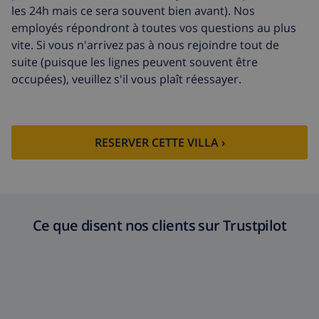
supplémentaire
énergétique (52,77 $US/HOUR)
les 24h mais ce sera souvent bien avant). Nos
employés répondront à toutes vos questions au plus
Fonds
4.80% du montant total
vite. Si vous n'arrivez pas à nous rejoindre tout de
d'annulation:
suite (puisque les lignes peuvent souvent être
occupées), veuillez s'il vous plaît réessayer.
RESERVER CETTE VILLA ›
Ce que disent nos clients sur Trustpilot