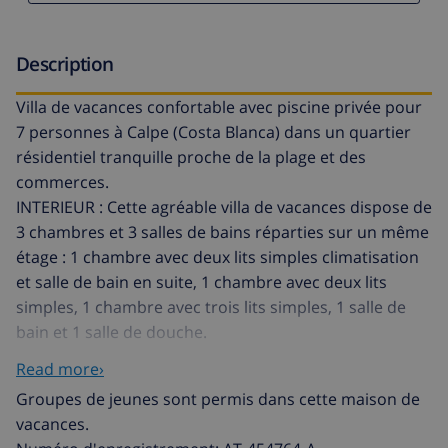
Description
Villa de vacances confortable avec piscine privée pour
7 personnes à Calpe (Costa Blanca) dans un quartier
résidentiel tranquille proche de la plage et des
commerces.
INTERIEUR : Cette agréable villa de vacances dispose de
3 chambres et 3 salles de bains réparties sur un même
étage : 1 chambre avec deux lits simples climatisation
et salle de bain en suite, 1 chambre avec deux lits
simples, 1 chambre avec trois lits simples, 1 salle de
bain et 1 salle de douche.
La villa offre un grand salon-salle à manger avec TV
Read more›
Sat-TNT et climatisation qui donne sur une belle
Groupes de jeunes sont permis dans cette maison de
terrasse fermée par de grandes baies vitrées, une
vacances.
grande cuisine tout équipée (cuisine à gaz et lave-