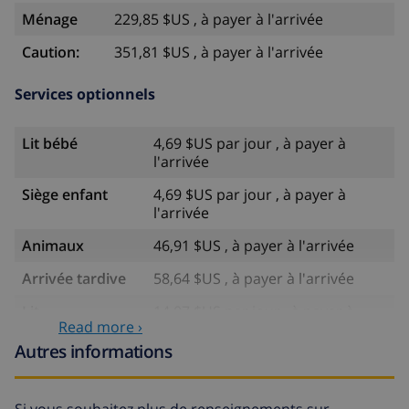
Ménage
229,85 $US , à payer à l'arrivée
Caution:
351,81 $US , à payer à l'arrivée
Services optionnels
Lit bébé
4,69 $US par jour , à payer à
l'arrivée
Siège enfant
4,69 $US par jour , à payer à
l'arrivée
Animaux
46,91 $US , à payer à l'arrivée
Arrivée tardive
58,64 $US , à payer à l'arrivée
Lit
14,07 $US par jour , à payer à
Read more ›
supplémentaire
l'arrivée
Autres informations
Draps
17,59 $US par personne , à
supplémentaires
payer à l'arrivée