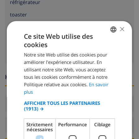
réfrigérateur
toaster
×
lave-vaisselle
Ce site Web utilise des
machine à laver
cookies
FRENCH
Notre site Web utilise des cookies pour
DUTCH
améliorer l'expérience utilisateur. En
FRENCH
utilisant notre site Web, vous acceptez
Heures d'arrivée et de départ
tous les cookies conformément à notre
SPANISH
Politique relative aux cookies.
En savoir
GERMAN
plus
CATALAN
AFFICHER TOUS LES PARTENAIRES
Arrivée:
De 17:00 avant 20:00
(1913) →
ITALIAN
DANISH
Strictement
Performance
Ciblage
Départ:
Avant: 10:00
nécessaires
NORWEGIAN