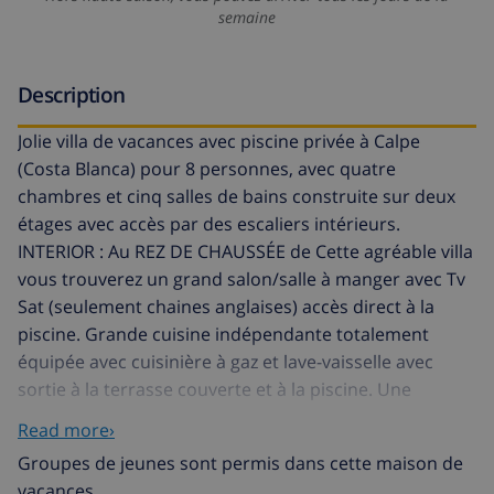
semaine
Description
Jolie villa de vacances avec piscine privée à Calpe
(Costa Blanca) pour 8 personnes, avec quatre
chambres et cinq salles de bains construite sur deux
étages avec accès par des escaliers intérieurs.
INTERIOR : Au REZ DE CHAUSSÉE de Cette agréable villa
vous trouverez un grand salon/salle à manger avec Tv
Sat (seulement chaines anglaises) accès direct à la
piscine. Grande cuisine indépendante totalement
équipée avec cuisinière à gaz et lave-vaisselle avec
sortie à la terrasse couverte et à la piscine. Une
chambre avec deux lits individuels avec salle de bains
Read more›
privée avec baignoire. Un WC. Une buanderie. PREMIER
Groupes de jeunes sont permis dans cette maison de
ÉTAGE accessible par un escalier intérieur, vous
vacances.