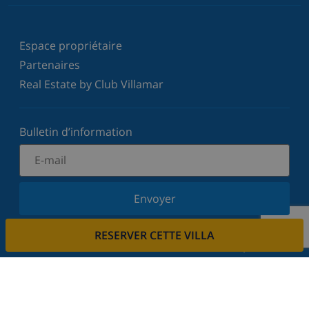
Espace propriétaire
Partenaires
Real Estate by Club Villamar
Bulletin d’information
Envoyer
Inscrivez-vous à notre newsletter et restez informé
RESERVER CETTE VILLA
des dernières nouvelles et offres. Nous respectons
votre vie privée.