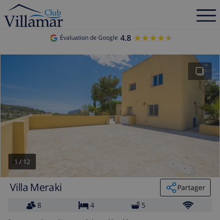
4.8
★★★★★
★★★★★
Évaluation de Google
1
/
12
Villa Meraki
Partager
8
4
5