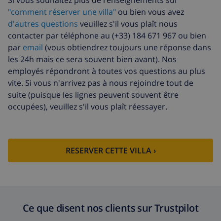
Si vous souhaitez plus de renseignements sur
Serviettes
8,80 $US par personne , à payer à
"comment réserver une villa"
ou bien vous avez
supplémentaires
l'arrivée
d'autres questions
veuillez s'il vous plaît nous
Départ tardif
113,75 $US
contacter par téléphone au (+33) 184 671 967 ou bien
par
email
(vous obtiendrez toujours une réponse dans
Nettoyage
basée sur consommation
supplémentaire
énergétique (52,77 $US/HOUR)
les 24h mais ce sera souvent bien avant). Nos
employés répondront à toutes vos questions au plus
Fonds
4.80% du montant total
vite. Si vous n'arrivez pas à nous rejoindre tout de
d'annulation:
suite (puisque les lignes peuvent souvent être
occupées), veuillez s'il vous plaît réessayer.
RESERVER CETTE VILLA ›
Ce que disent nos clients sur Trustpilot