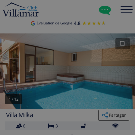
4.8
★★★★★
★★★★★
Évaluation de Google
1
/
12
Villa Milka
Partager
6
3
1