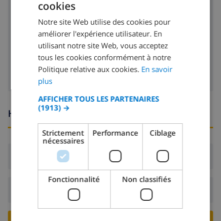
cookies
FRENCH
réfrigérateur
Notre site Web utilise des cookies pour
DUTCH
lave-vaisselle
améliorer l'expérience utilisateur. En
FRENCH
utilisant notre site Web, vous acceptez
machine à laver
tous les cookies conformément à notre
SPANISH
Politique relative aux cookies.
En savoir
GERMAN
plus
CATALAN
AFFICHER TOUS LES PARTENAIRES
(1913) →
ITALIAN
Heures d'arrivée et de départ
DANISH
Strictement
Performance
Ciblage
nécessaires
NORWEGIAN
Arrivée:
De 16:00 avant 19:00
Fonctionnalité
Non classifiés
Départ:
Avant: 10:00