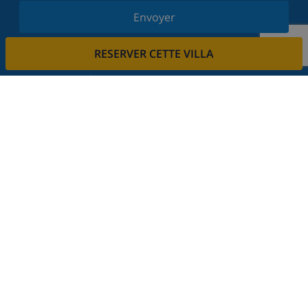
Envoyer
Inscrivez-vous à notre newsletter et restez informé
RESERVER CETTE VILLA
des dernières nouvelles et offres. Nous respectons
votre vie privée.
Louez votre propriété
Voulez-vous louer votre propriété avec nous?
En savoir plus