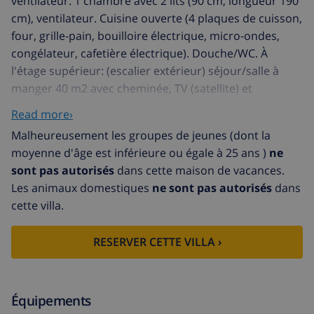
ventilateur. 1 chambre avec 2 lits (90 cm, longueur 190
cm), ventilateur. Cuisine ouverte (4 plaques de cuisson,
four, grille-pain, bouilloire électrique, micro-ondes,
congélateur, cafetière électrique). Douche/WC. À
l'étage supérieur: (escalier extérieur) séjour/salle à
manger 40 m2 avec cheminée, TV (satellite) et
Télévision numérique. Sortie sur la véranda. 1
Read more›
chambre avec 1 grand-lit (150 cm, longueur 190 cm),
Malheureusement les groupes de jeunes (dont la
ventilateur. 1 chambre avec 2 lits (90 cm, longueur 190
moyenne d'âge est inférieure ou égale à 25 ans )
ne
cm), ventilateur. 1 chambre avec 2 lits (90 cm, longueur
sont pas autorisés
dans cette maison de vacances.
190 cm), douche/bidet/WC et ventilateur. Cuisine (4
Les animaux domestiques
ne sont pas autorisés
dans
plaques de cuisson, four, micro-ondes, congélateur,
cette villa.
gril, cafetière électrique). Douche/bidet/WC. Grande
terrasse. Meubles de terrasse, barbecue, chaises
RESERVER CETTE VILLA ›
longues, loggia. Vue sur la localité. A disposition: lave-
linge, fer à repasser, moustiquaire, chaise haute pour
enfant, lit bébé jusqu'à 2 ans, sèche-cheveux. Internet
(Connexion WIFI, gratuit). Place de parking (cloturée).
Équipements