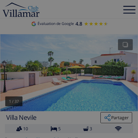
4.8
★★★★★
★★★★★
Évaluation de Google
1
/
37
Villa Nevile
Partager
10
5
3