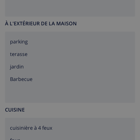
INFORMATION SUPPLÉMENTAIRE
À L'EXTÉRIEUR DE LA MAISON
· Linge de lit, serviettes et torchons de cuisine inclus
dans le prix.
parking
· Service téléphonique d'urgence 24h.
terasse
· Numéro d'identification officiel de l'hébergement : VT-
jardin
486830A.
barbecue
CUISINE
cuisinière à 4 feux