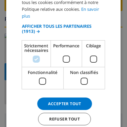
tous les cookies conformément à notre
SPANISH
RESERVER CETTE VILLA ›
Politique relative aux cookies.
En savoir
GERMAN
plus
Région
CATALAN
AFFICHER TOUS LES PARTENAIRES
(1913) →
ITALIAN
En savoir plus sur:
DANISH
Espagne
>
Costa Blanca
>
Calpe
>
Calpe
Strictement
Performance
Ciblage
nécessaires
NORWEGIAN
AFFICHER LA
Fonctionnalité
Non classifiés
CARTE
ACCEPTER TOUT
REFUSER TOUT
Région