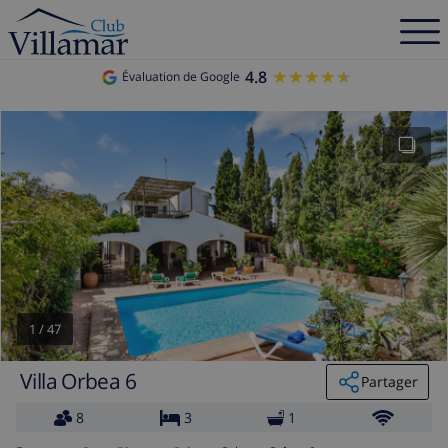
4.8
★★★★★
★★★★★
Évaluation de Google
1
/
47
Villa Orbea 6
Partager
8
3
1