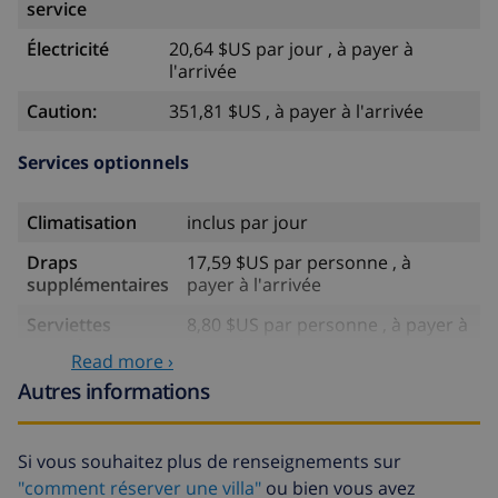
service
Électricité
20,64 $US par jour , à payer à
l'arrivée
Caution:
351,81 $US , à payer à l'arrivée
Services optionnels
Climatisation
inclus par jour
Draps
17,59 $US par personne , à
supplémentaires
payer à l'arrivée
Serviettes
8,80 $US par personne , à payer à
supplémentaires
l'arrivée
Read more ›
Départ tardif
113,75 $US
Autres informations
Nettoyage
basée sur consommation
supplémentaire
énergétique (52,77 $US/HOUR)
Si vous souhaitez plus de renseignements sur
"comment réserver une villa"
ou bien vous avez
Fonds
4.80% du montant total