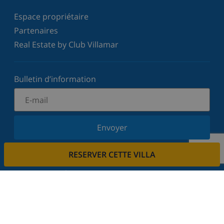
Espace propriétaire
Partenaires
Real Estate by Club Villamar
Bulletin d’information
Envoyer
Inscrivez-vous à notre newsletter et restez informé
RESERVER CETTE VILLA
des dernières nouvelles et offres. Nous respectons
votre vie privée.