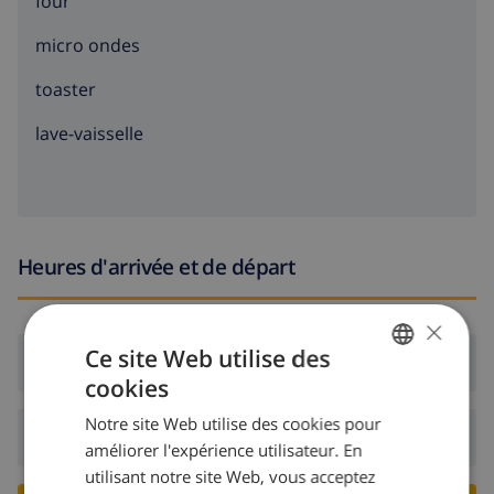
four
micro ondes
toaster
lave-vaisselle
Heures d'arrivée et de départ
×
Ce site Web utilise des
Arrivée:
De 17:00 avant 19:00
cookies
FRENCH
Notre site Web utilise des cookies pour
DUTCH
Départ:
Avant: 10:00
améliorer l'expérience utilisateur. En
FRENCH
utilisant notre site Web, vous acceptez