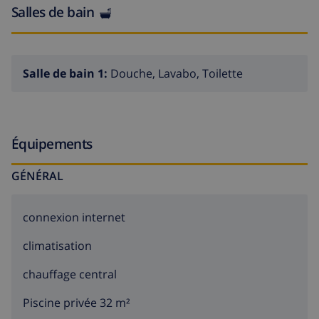
Salles de bain
Extérieur
· Piscine privée avec douche.
Salle de bain 1:
Douche, Lavabo, Toilette
· Jardin.
· Barbecue et coin repas.
Équipements
· Connexion Internet Wifi.
GÉNÉRAL
· Air conditionné.
connexion internet
SUPPLÉMENTS OBLIGATOIRES À PAYER À L'ARRIVÉE
climatisation
· Frais administratifs, y compris le nettoyage final
chauffage central
obligatoire.
Piscine privée 32 m²
· Frais d'énergie.