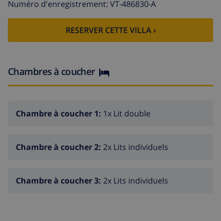
Numéro d'enregistrement: VT-486830-A
· 1 chambre à coucher avec lit double et salle de bain
en suite avec douche.
RESERVER CETTE VILLA ›
· 1 salle de bain avec douche.
Chambres à coucher
Premier étage
· Salon et salle à manger avec TV satellite et sortie sur
la terrasse.
Chambre à coucher 1:
1x Lit double
· Cuisine ouverte équipée avec lave-vaisselle, four,
micro-ondes, réfrigérateur, etc.
Chambre à coucher 2:
2x Lits individuels
· 1 toilette.
Chambre à coucher 3:
2x Lits individuels
· 1 chambre à coucher avec lit double.
· 1 salle de bain avec douche.