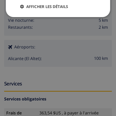
3 km
Plage:
AFFICHER LES DÉTAILS
5 km
Boutiques:
5 km
Vie nocturne:
2 km
Restaurants:
Aéroports:
100 km
Alicante (El Altet):
Services
Services obligatoires
Frais de
363,54 $US , à payer à l'arrivée