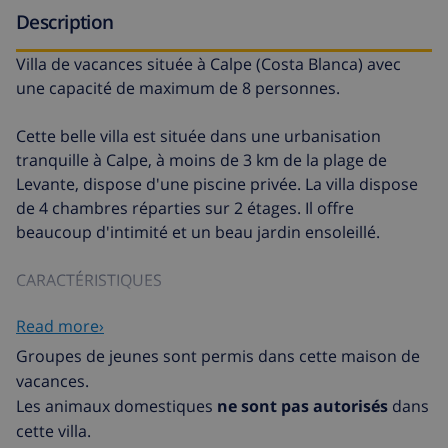
Description
Villa de vacances située à Calpe (Costa Blanca) avec
une capacité de maximum de 8 personnes.
Cette belle villa est située dans une urbanisation
tranquille à Calpe, à moins de 3 km de la plage de
Levante, dispose d'une piscine privée. La villa dispose
de 4 chambres réparties sur 2 étages. Il offre
beaucoup d'intimité et un beau jardin ensoleillé.
CARACTÉRISTIQUES
Read more›
Étage principal
Groupes de jeunes sont permis dans cette maison de
· 1 chambre à coucher avec deux lits simples.
vacances.
Les animaux domestiques
ne sont pas autorisés
dans
· 1 chambre à coucher avec lit double.
cette villa.