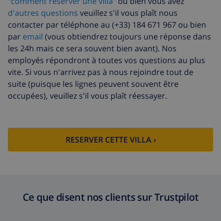
"comment réserver une villa"
ou bien vous avez
d'autres questions
veuillez s'il vous plaît nous
Draps et
inclus par personne
contacter par téléphone au (+33) 184 671 967 ou bien
serviettes
par
email
(vous obtiendrez toujours une réponse dans
Draps
17,59 $US par personne , à
les 24h mais ce sera souvent bien avant). Nos
supplémentaires
payer à l'arrivée
employés répondront à toutes vos questions au plus
vite. Si vous n'arrivez pas à nous rejoindre tout de
Serviettes
8,80 $US par personne , à payer à
supplémentaires
l'arrivée
suite (puisque les lignes peuvent souvent être
occupées), veuillez s'il vous plaît réessayer.
Départ tardif
113,75 $US
Nettoyage
basée sur consommation
supplémentaire
énergétique (52,77 $US/HOUR)
RESERVER CETTE VILLA ›
Fonds
4.80% du montant total
d'annulation:
Ce que disent nos clients sur Trustpilot