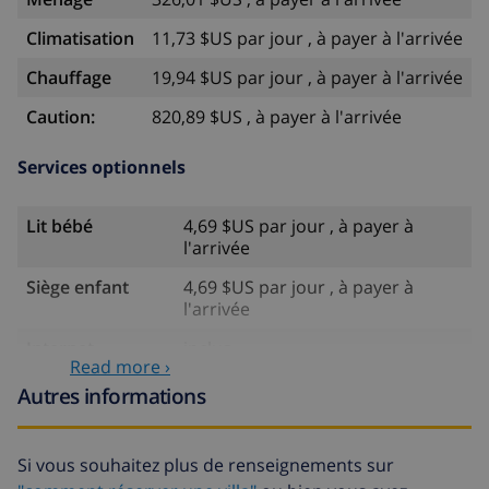
Climatisation
11,73 $US par jour , à payer à l'arrivée
Chauffage
19,94 $US par jour , à payer à l'arrivée
Caution:
820,89 $US , à payer à l'arrivée
Services optionnels
Lit bébé
4,69 $US par jour , à payer à
l'arrivée
Siège enfant
4,69 $US par jour , à payer à
l'arrivée
Internet
inclus
Read more ›
Animaux
58,64 $US , à payer à l'arrivée
Autres informations
Arrivée tardive
58,64 $US , à payer à l'arrivée
Si vous souhaitez plus de renseignements sur
Lit
14,07 $US par jour , à payer à
supplémentaire
l'arrivée