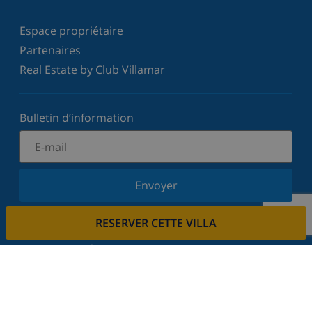
Espace propriétaire
Partenaires
Real Estate by Club Villamar
Bulletin d’information
Envoyer
Inscrivez-vous à notre newsletter et restez informé
RESERVER CETTE VILLA
des dernières nouvelles et offres. Nous respectons
votre vie privée.