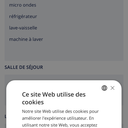
micro ondes
réfrigérateur
lave-vaisselle
machine à laver
SALLE DE SÉJOUR
poêle (bois)
×
Ce site Web utilise des
cookies
FRENCH
Notre site Web utilise des cookies pour
DUTCH
LOISIR
améliorer l'expérience utilisateur. En
FRENCH
utilisant notre site Web, vous acceptez