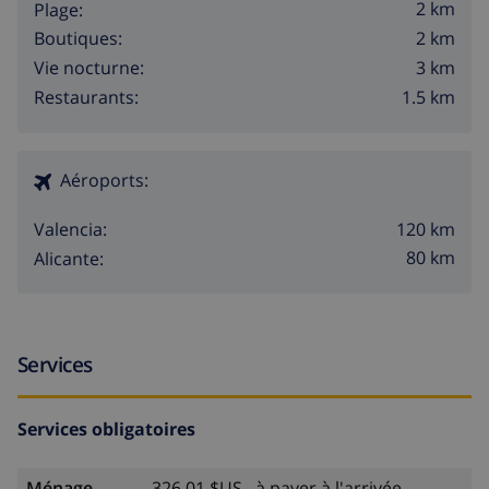
2 km
Plage:
2 km
Boutiques:
3 km
Vie nocturne:
1.5 km
Restaurants:
Aéroports:
120 km
Valencia:
80 km
Alicante:
Services
Services obligatoires
Ménage
326,01 $US , à payer à l'arrivée