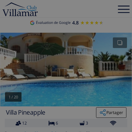
4.8
★★★★★
★★★★★
Évaluation de Google
1
/
20
Villa Pineapple
Partager
12
6
3