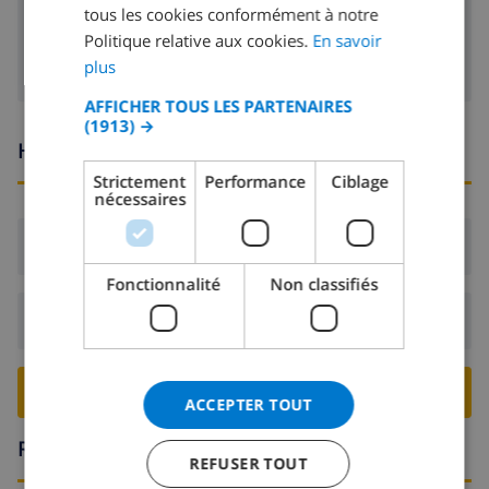
tous les cookies conformément à notre
SPANISH
lecteur DVD
Politique relative aux cookies.
En savoir
GERMAN
plus
CATALAN
AFFICHER TOUS LES PARTENAIRES
(1913) →
ITALIAN
Heures d'arrivée et de départ
DANISH
Strictement
Performance
Ciblage
nécessaires
NORWEGIAN
Arrivée:
De 17:00 avant 20:00
Fonctionnalité
Non classifiés
Départ:
Avant: 10:00
RESERVER CETTE VILLA ›
ACCEPTER TOUT
Région
REFUSER TOUT