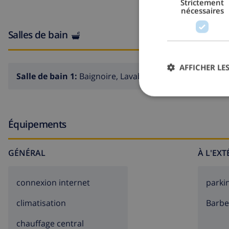
Strictement
nécessaires
Salles de bain
AFFICHER LES
Salle de bain 1:
Baignoire, Lavabo, Toilette
Équipements
GÉNÉRAL
À L'EX
connexion internet
parki
climatisation
barb
chauffage central