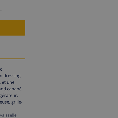
ec
un dressing,
, et une
rand canapé,
gérateur,
use, grille-
vaisselle