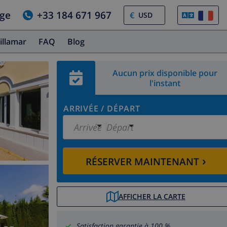
age
+33 184 671 967
€
illamar
FAQ
Blog
Aucun prix disponible pour
l'instant
ARRIVÉE
/
DÉPART
Arrivée
Départ
›
RÉSERVER MAINTENANT
AFFICHER LA CARTE
Satisfaction garantie à 100 %