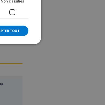
Non classifiés
GERMAN
CATALAN
ITALIAN
DANISH
EPTER TOUT
NORWEGIAN
ux