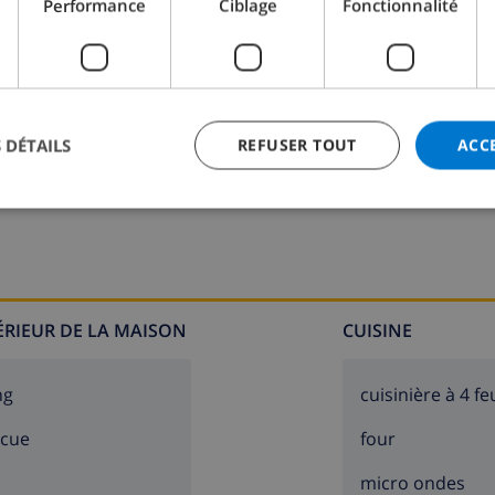
Performance
Ciblage
Fonctionnalité
 DÉTAILS
REFUSER TOUT
ACC
Salle de bain 2:
Douche, Lavabo, Toilette
TÉRIEUR DE LA MAISON
CUISINE
ng
cuisinière à 4 fe
ecue
four
micro ondes