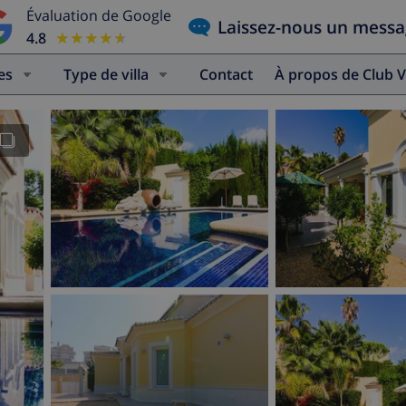
Évaluation de Google
Laissez-nous un mess
4.8
★★★★★
★★★★★
es
Type de villa
Contact
À propos de Club V