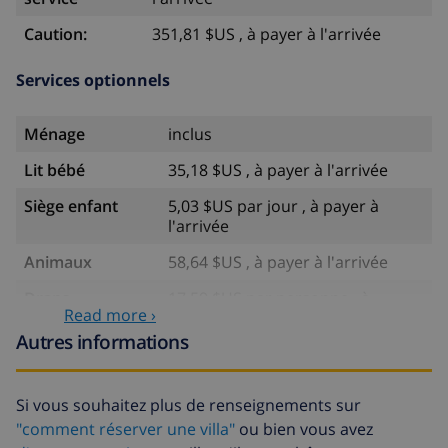
Caution:
351,81 $US , à payer à l'arrivée
Services optionnels
Ménage
inclus
Lit bébé
35,18 $US , à payer à l'arrivée
Siège enfant
5,03 $US par jour , à payer à
l'arrivée
Animaux
58,64 $US , à payer à l'arrivée
Draps
17,59 $US par personne , à
Read more ›
supplémentaires
payer à l'arrivée
Autres informations
Serviettes
8,80 $US par personne , à payer à
supplémentaires
l'arrivée
Si vous souhaitez plus de renseignements sur
Départ tardif
113,75 $US
"comment réserver une villa"
ou bien vous avez
Nettoyage
basée sur consommation