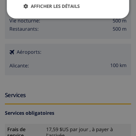
50 m
Plage:
AFFICHER LES DÉTAILS
500 m
Boutiques:
500 m
Vie nocturne:
500 m
Restaurants:
Aéroports:
100 km
Alicante:
Services
Services obligatoires
Frais de
17,59 $US par jour , à payer à
service
l'arrivée