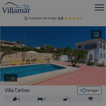
4.8
★★★★★
★★★★★
Évaluation de Google
1
/
20
Villa Tarbes
Partager
6
3
1