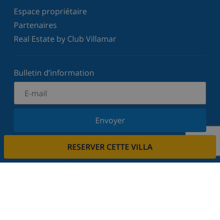
Espace propriétaire
Partenaires
Real Estate by Club Villamar
Bulletin d’information
Envoyer
Inscrivez-vous à notre newsletter et restez informé
RESERVER CETTE VILLA
des dernières nouvelles et offres. Nous respectons
votre vie privée.