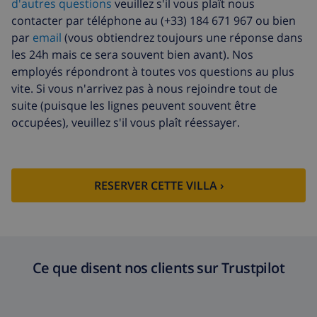
d'autres questions
veuillez s'il vous plaît nous
supplémentaire
énergétique (52,77 $US/HOUR)
contacter par téléphone au (+33) 184 671 967 ou bien
par
email
(vous obtiendrez toujours une réponse dans
Fonds
4.80% du montant total
d'annulation:
les 24h mais ce sera souvent bien avant). Nos
employés répondront à toutes vos questions au plus
vite. Si vous n'arrivez pas à nous rejoindre tout de
suite (puisque les lignes peuvent souvent être
occupées), veuillez s'il vous plaît réessayer.
RESERVER CETTE VILLA ›
Ce que disent nos clients sur Trustpilot