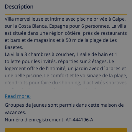
Description
Villa merveilleuse et intime avec piscine privée à Calpe,
sur la Costa Blanca, Espagne pour 6 personnes. La villa
est située dans une région côtière, près de restaurants
et bars et de magasins et à 50 m de la plage de Les
Basetes.
La villa a 3 chambres à coucher, 1 salle de bain et 1
toilette pour les invités, réparties sur 2 étages. Le
logement offre de l'intimité, un jardin avec d´arbres et
une belle piscine. Le comfort et le voisinage de la plage,
d'endroits pour faire du shopping, d'activités sportives
et d'endroits pour sortir rendent cette villa un
Read more›
logement convenable pour passer vos vacances avec
votre famille ou vos amis et même vos animaux
Groupes de jeunes sont permis dans cette maison de
domestiques.
vacances.
Numéro d'enregistrement: AT-444196-A
Intérieur de la villa