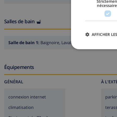
Strictemen
nécessaire
Salles de bain
AFFICHER LES
Salle de bain 1:
Baignoire, Lavabo, Toilette
Équipements
GÉNÉRAL
À L'EX
connexion internet
parki
climatisation
teras