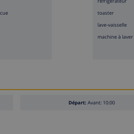
réfrigérateur
ecue
toaster
lave-vaisselle
machine à laver
Départ:
Avant: 10:00