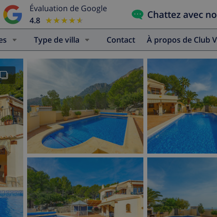
Évaluation de Google
Chattez avec n
4.8
★★★★★
★★★★★
es
Type de villa
Contact
À propos de Club V