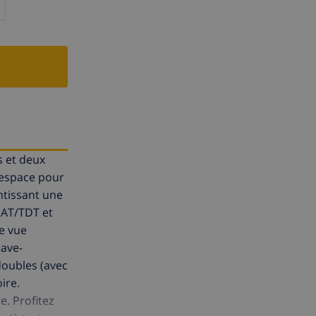
s et deux
t espace pour
ntissant une
SAT/TDT et
ne vue
lave-
doubles (avec
ire.
e. Profitez