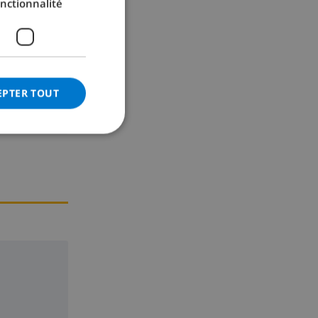
nctionnalité
GERMAN
CATALAN
ITALIAN
DANISH
EPTER TOUT
NORWEGIAN