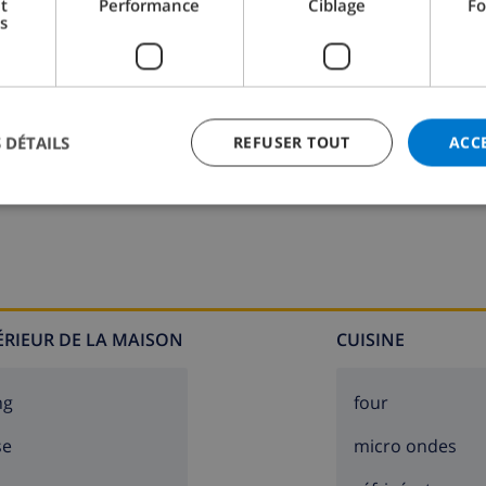
t
Performance
Ciblage
Fo
s
 DÉTAILS
REFUSER TOUT
ACC
Salle de bain 2:
Baignoire, Lavabo, Toilette
TÉRIEUR DE LA MAISON
CUISINE
ng
four
se
micro ondes