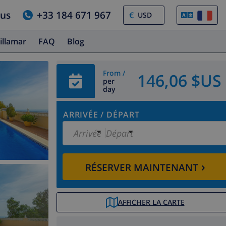
ous
+33 184 671 967
€
illamar
FAQ
Blog
From /
146,06 $US
per
day
ARRIVÉE
/
DÉPART
Arrivée
Départ
›
RÉSERVER MAINTENANT
AFFICHER LA CARTE