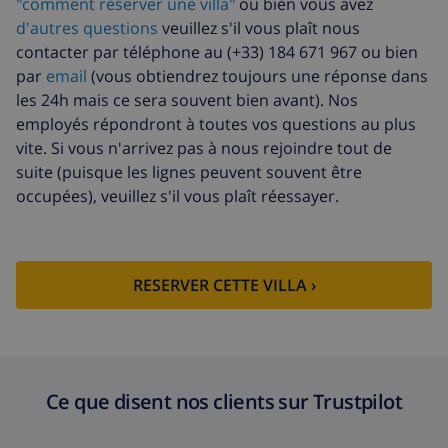
"comment réserver une villa"
ou bien vous avez
Serviettes
8,80 $US par personne , à payer à
d'autres questions
veuillez s'il vous plaît nous
supplémentaires
l'arrivée
contacter par téléphone au (+33) 184 671 967 ou bien
par
email
(vous obtiendrez toujours une réponse dans
Départ tardif
113,75 $US
les 24h mais ce sera souvent bien avant). Nos
Nettoyage
basée sur consommation
employés répondront à toutes vos questions au plus
supplémentaire
énergétique (52,77 $US/HOUR)
vite. Si vous n'arrivez pas à nous rejoindre tout de
Fonds
4.80% du montant total
suite (puisque les lignes peuvent souvent être
d'annulation:
occupées), veuillez s'il vous plaît réessayer.
RESERVER CETTE VILLA ›
Ce que disent nos clients sur Trustpilot