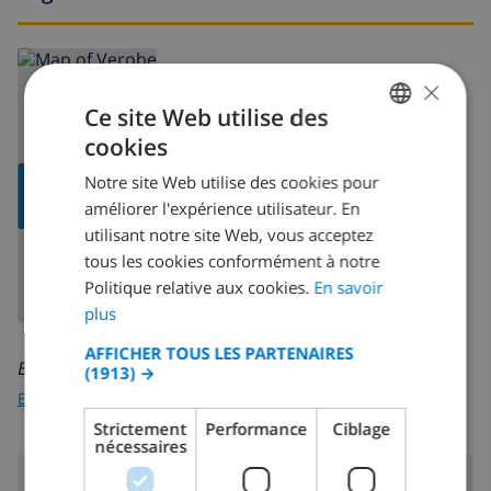
×
Ce site Web utilise des
cookies
FRENCH
Notre site Web utilise des cookies pour
AFFICHER LA
DUTCH
CARTE
améliorer l'expérience utilisateur. En
FRENCH
utilisant notre site Web, vous acceptez
tous les cookies conformément à notre
SPANISH
Politique relative aux cookies.
En savoir
GERMAN
plus
CATALAN
AFFICHER TOUS LES PARTENAIRES
En savoir plus sur:
(1913) →
ITALIAN
Espagne
>
Costa Blanca
>
Calpe
>
Ortembach
DANISH
Strictement
Performance
Ciblage
nécessaires
NORWEGIAN
Région