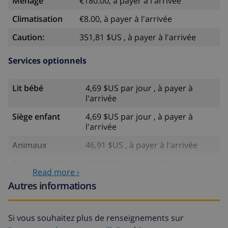
Ménage
€180.00, à payer à l'arrivée
Climatisation
€8.00, à payer à l'arrivée
Caution:
351,81 $US , à payer à l'arrivée
Services optionnels
Lit bébé
4,69 $US par jour , à payer à
l'arrivée
Siège enfant
4,69 $US par jour , à payer à
l'arrivée
Animaux
46,91 $US , à payer à l'arrivée
Arrivée tardive
58,64 $US , à payer à l'arrivée
Read more ›
Lit
14,07 $US par jour , à payer à
Autres informations
supplémentaire
l'arrivée
Draps
17,59 $US par personne , à
Si vous souhaitez plus de renseignements sur
supplémentaires
payer à l'arrivée