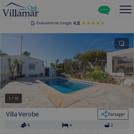
4.8
★★★★★
★★★★★
Évaluation de Google
1
/
18
Villa Verobe
Partager
8
4
2