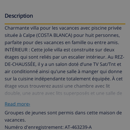
Description
Charmante villa pour les vacances avec piscine privée
située à Calpe (COSTA BLANCA) pour huit personnes,
parfaite pour des vacances en famille ou entre amis.
INTÉRIEUR : Cette jolie villa est construite sur deux
étages qui sont reliés par un escalier intérieur. Au REZ-
DE-CHAUSSÉE, il y a un salon doté d’une TV Sat/Tnt et
air conditionné ainsi qu’une salle à manger qui donne
sur la cuisine indépendante totalement équipée. À cet
étage vous trouverez aussi une chambre avec lit
double, une autre avec lits superposés et une salle de
bain avec douche.
Read more›
PREMIER ÉTAGE : il y a aussi une cuisine indépendante
Groupes de jeunes sont permis dans cette maison de
totalement équipée, salon avec TV Sat/Tnt et salle à
vacances.
manger. Deux chambres (une avec lit double et l’autre
Numéro d'enregistrement: AT-463239-A
avec deux lits simples) et une salle de bain avec