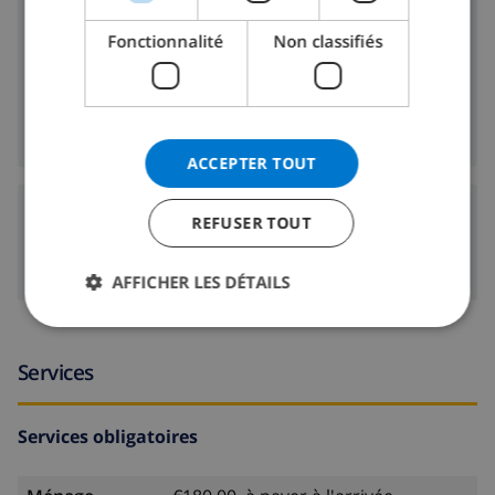
2.4 km
Plage:
Fonctionnalité
Non classifiés
700 m
Boutiques:
700 m
Vie nocturne:
2.3 km
Restaurants:
ACCEPTER TOUT
Aéroports:
REFUSER TOUT
127 km
Aeropuerto Valencia:
AFFICHER LES DÉTAILS
Services
Services obligatoires