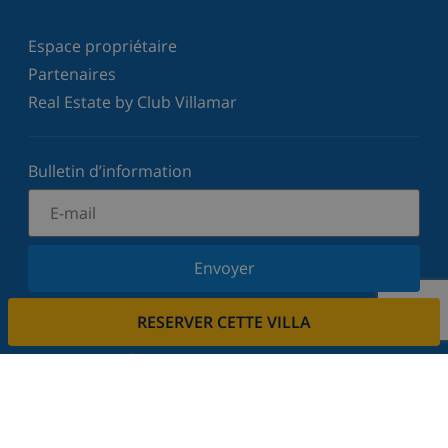
Espace propriétaire
Partenaires
Real Estate by Club Villamar
Bulletin d’information
Envoyer
Inscrivez-vous à notre newsletter et restez informé
RESERVER CETTE VILLA
des dernières nouvelles et offres. Nous respectons
votre vie privée.