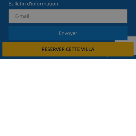
Bulletin d’information
Envoyer
Inscrivez-vous à notre newsletter et restez informé
RESERVER CETTE VILLA
des dernières nouvelles et offres. Nous respectons
votre vie privée.
Louez votre propriété
Voulez-vous louer votre propriété avec nous?
En savoir plus