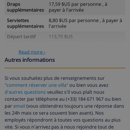
Draps
17,59 $US par personne , à
supplémentaires
payer à l'arrivée
Serviettes
8,80 $US par personne , à payer à
supplémentaires
l'arrivée
Départ tardif
113,75 $US
Nettoyage
basée sur consommation
Read more ›
supplémentaire
énergétique (52,77 $US/HOUR)
Autres informations
Fonds
4.80% du montant total
d'annulation:
Si vous souhaitez plus de renseignements sur
"comment réserver une villa"
ou bien vous avez
d'autres questions
veuillez s'il vous plaît nous
contacter par téléphone au (+33) 184 671 967 ou bien
par
email
(vous obtiendrez toujours une réponse dans
les 24h mais ce sera souvent bien avant). Nos
employés répondront à toutes vos questions au plus
vite. Si vous n'arrivez pas à nous rejoindre tout de