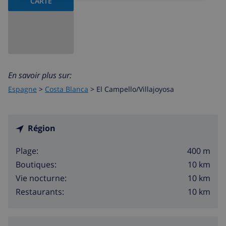
CARTE
En savoir plus sur:
Espagne
>
Costa Blanca
>
El Campello/Villajoyosa
Région
400 m
Plage:
10 km
Boutiques:
10 km
Vie nocturne:
10 km
Restaurants: