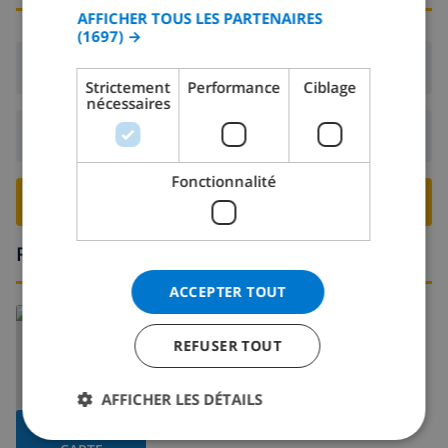
CATALAN
AFFICHER TOUS LES PARTENAIRES
(1697) →
ITALIAN
Arrivée:
De 16:00 avant 19:00
DANISH
Strictement
Performance
Ciblage
nécessaires
NORWEGIAN
Départ:
Avant: 10:00
Fonctionnalité
RESERVER CETTE VILLA ›
Région
ACCEPTER TOUT
REFUSER TOUT
AFFICHER LES DÉTAILS
AFFICHER LA