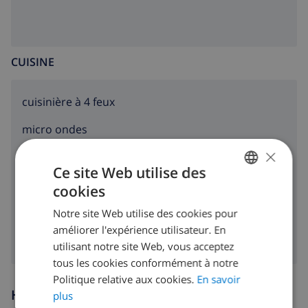
CUISINE
cuisinière à 4 feux
micro ondes
×
réfrigérateur
Ce site Web utilise des
lave-vaisselle
cookies
FRENCH
machine à laver
Notre site Web utilise des cookies pour
DUTCH
améliorer l'expérience utilisateur. En
FRENCH
utilisant notre site Web, vous acceptez
tous les cookies conformément à notre
SPANISH
Politique relative aux cookies.
En savoir
GERMAN
Heures d'arrivée et de départ
plus