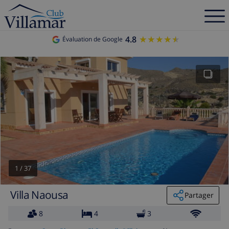
4.8
★★★★★
★★★★★
Évaluation de Google
1
/
37
Villa Naousa
Partager
8
4
3