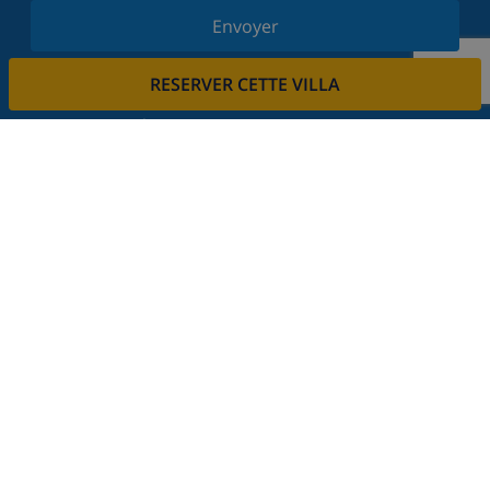
Envoyer
Inscrivez-vous à notre newsletter et restez informé
RESERVER CETTE VILLA
des dernières nouvelles et offres. Nous respectons
votre vie privée.
Louez votre propriété
Voulez-vous louer votre propriété avec nous?
En savoir plus