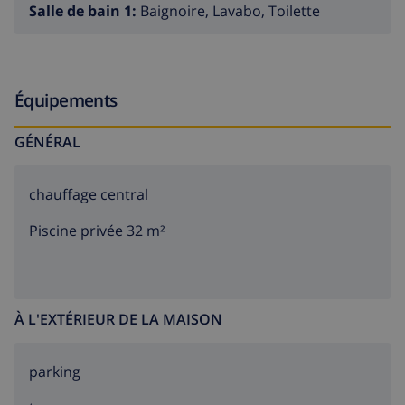
Salle de bain 1:
Baignoire, Lavabo, Toilette
Chambres à coucher et salles de bain
chambre à coucher avec 2 lits simples
Équipements
chambre à coucher avec lit double
salle de bain avec bain
GÉNÉRAL
Extérieur de la villa
chauffage central
terrain enclôturé
Piscine privée 32 m²
piscine privée de 8m x 4m et 1,8m de profondeur
jardin avec gravier, d´arbres et mobilier de jardin
avec chaises longues
À L'EXTÉRIEUR DE LA MAISON
2 terrasses, dont 1 couverte
barbecue
parking
coin pour s\'asseoir en plein air