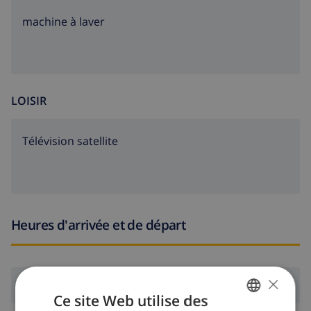
et train dans un rayon de 5 kilomètres de la villa
machine à laver
demander si les animaux domestiques sont admis
Caractéristiques et services inclus dans le prix de
location de la villa
LOISIR
aspirateur et fer et planche à repasser
literie et serviettes
Télévision satellite
service de réception et assistance téléphonique
24h/24
Caractéristiques et services avec supplément de prix
Heures d'arrivée et de départ
chauffage central (bouteilles de gaz)
Divertissement et activités de loisirs pour les vacances
à La Nucia, sur la Costa Blanca
×
Arrivée:
De 16:00 avant 20:00
Ce site Web utilise des
parc à thèmes (Terra Mitica), jardin zoologique