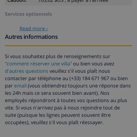
Caution:
703,62 $US , à payer à l'arrivée
2 terrasses, dont 1 couverte
Services optionnels
barbecue
coin pour s\'asseoir en plein air
Read more ›
Draps de lit
inclus par personne
place de parking communale pour 2 voitures
Autres informations
Serviettes
inclus par personne
toit terrasse
Lit bébé
32,25 $US , à payer à l'arrivée
Si vous souhaitez plus de renseignements sur
Informations additionnelles
"comment réserver une villa"
ou bien vous avez
Siège enfant
32,25 $US , à payer à l'arrivée
d'autres questions
veuillez s'il vous plaît nous
ville/village plus proche dans un rayon de 5
Animaux
64,50 $US , à payer à l'arrivée
contacter par téléphone au (+33) 184 671 967 ou bien
kilomètres de la villa
par
email
(vous obtiendrez toujours une réponse dans
Arrivée tardive
64,50 $US , à payer à l'arrivée
plage la plus proche dans un rayon de 5 kilomètres
les 24h mais ce sera souvent bien avant). Nos
Lit
14,24 $US par jour , à payer à
de la villa
employés répondront à toutes vos questions au plus
supplémentaire
l'arrivée
port le plus proche: Altea (dans un rayon de 5
vite. Si vous n'arrivez pas à nous rejoindre tout de
Draps
17,59 $US par personne , à
kilomètres de la villa)
suite (puisque les lignes peuvent souvent être
supplémentaires
payer à l'arrivée
occupées), veuillez s'il vous plaît réessayer.
aéroport le plus proche: Alicante (dans un rayon de
Serviettes
8,80 $US par personne , à payer à
100 kilomètres de la villa)