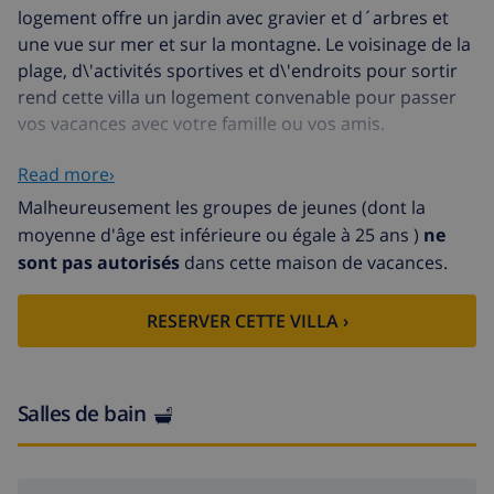
logement offre un jardin avec gravier et d´arbres et
une vue sur mer et sur la montagne. Le voisinage de la
plage, d\'activités sportives et d\'endroits pour sortir
rend cette villa un logement convenable pour passer
vos vacances avec votre famille ou vos amis.
Read more›
Intérieur de la villa
Malheureusement les groupes de jeunes (dont la
salle de séjour avec télévision
moyenne d'âge est inférieure ou égale à 25 ans )
ne
sont pas autorisés
dans cette maison de vacances.
2 chambres à coucher et 1 salle de bain
antenne satellite (si)
RESERVER CETTE VILLA ›
machine à laver dans la cuisine
Cuisine
Salles de bain
cuisine avec cuisinière à gaz, four à gaz, four à
micro-ondes, lave-vaisselle, refrigérateur, cafetière
électrique, bouilloire et grille-pain