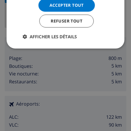
ACCEPTER TOUT
REFUSER TOUT
AFFICHER LES DÉTAILS
Région
800 m
Plage:
5 km
Boutiques:
5 km
Vie nocturne:
5 km
Restaurants:
Aéroports:
122 km
ALC:
90 km
VLC: