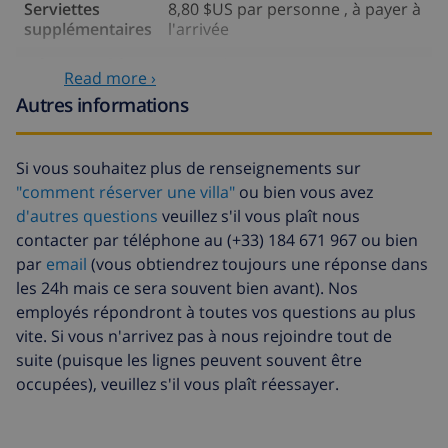
Serviettes
8,80 $US par personne , à payer à
supplémentaires
l'arrivée
Départ tardif
113,75 $US
Read more ›
Nettoyage
basée sur consommation
Autres informations
supplémentaire
énergétique (52,77 $US/HOUR)
Fonds
4.80% du montant total
Si vous souhaitez plus de renseignements sur
d'annulation:
"comment réserver une villa"
ou bien vous avez
d'autres questions
veuillez s'il vous plaît nous
contacter par téléphone au (+33) 184 671 967 ou bien
par
email
(vous obtiendrez toujours une réponse dans
les 24h mais ce sera souvent bien avant). Nos
employés répondront à toutes vos questions au plus
vite. Si vous n'arrivez pas à nous rejoindre tout de
suite (puisque les lignes peuvent souvent être
occupées), veuillez s'il vous plaît réessayer.