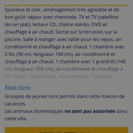
Spacieux et clair, aménagement très agréable et de
bon goût: séjour avec cheminée, TV et TV (satellite)
(écran plat), lecteur CD, chaîne stéréo, DVD et
chauffage à air chaud. Sortie sur la terrasse, sur la
piscine. Salle à manger avec table pour les repas, air-
conditionné et chauffage à air chaud. 1 chambre avec
2 lits (90 cm, longueur 190 cm), air-conditionné et
chauffage à air chaud. 1 chambre avec 1 grand-lit (140
cm, longueur 200 cm), air-conditionné et chauffage à
air chaud. Cuisine (four, lave-vaisselle, 4 plaques
vitrocéramique, four micro-ondes, congélateur,
Read more›
cafetière électrique). Sortie sur la terrasse, sur la
Groupes de jeunes sont permis dans cette maison de
piscine. Douche/WC, WC séparé. À l'étage supérieur: 1
vacances.
chambre avec 1 grand-lit (160 cm, longueur 200 cm),
Les animaux domestiques
ne sont pas autorisés
dans
bain/bidet/WC, douche, double vasque, air-
cette villa.
conditionné et chauffage à air chaud. Sortie sur la
terrasse. A disposition: lave-linge, sèche-linge. Internet