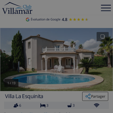
4.8
★★★★★
★★★★★
Évaluation de Google
1
/
19
Villa La Esquinita
Partager
6
3
3