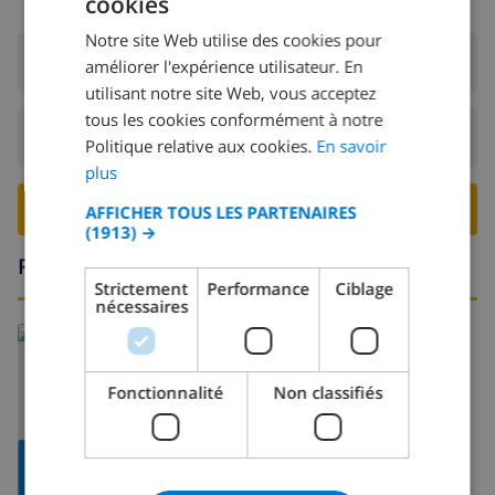
cookies
FRENCH
Notre site Web utilise des cookies pour
DUTCH
Arrivée:
De 16:00 avant 19:00
améliorer l'expérience utilisateur. En
FRENCH
utilisant notre site Web, vous acceptez
tous les cookies conformément à notre
SPANISH
Départ:
Avant: 10:00
Politique relative aux cookies.
En savoir
GERMAN
plus
CATALAN
RESERVER CETTE VILLA ›
AFFICHER TOUS LES PARTENAIRES
(1913) →
ITALIAN
Région
DANISH
Strictement
Performance
Ciblage
nécessaires
NORWEGIAN
En savoir plus sur:
Espagne
>
Costa Blanca
>
Oliva
Fonctionnalité
Non classifiés
AFFICHER LA
CARTE