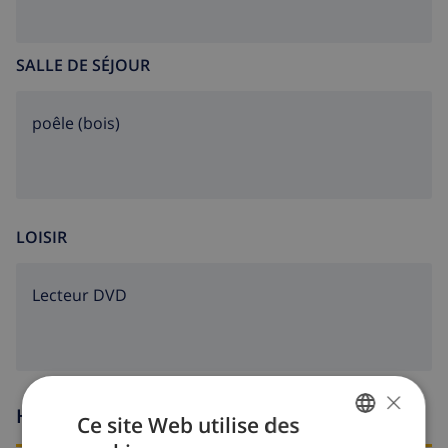
SALLE DE SÉJOUR
poêle (bois)
LOISIR
lecteur DVD
×
Heures d'arrivée et de départ
Ce site Web utilise des