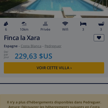
6
10km
privée
wifi
3
3
Finca la Xara
Espagne
-
Costa Blanca
-
Pedreguer
de
/
229,63 $US
par
jour
VOIR CETTE VILLA
›
Il n'y a plus d'hébergements disponibles dans Pedreguer.
Astuce: Découvrez les hébergements suivants en Costa