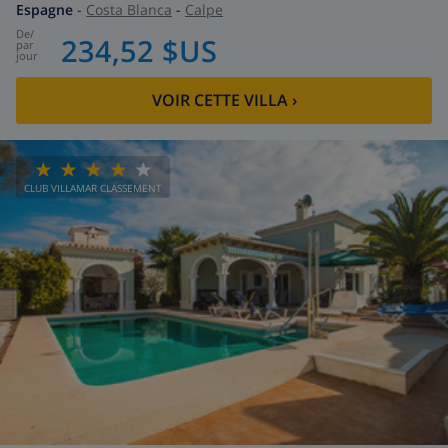
Espagne
-
Costa Blanca
-
Calpe
de
/
234,52 $US
par
jour
VOIR CETTE VILLA
›
CLUB VILLAMAR CLASSEMENT