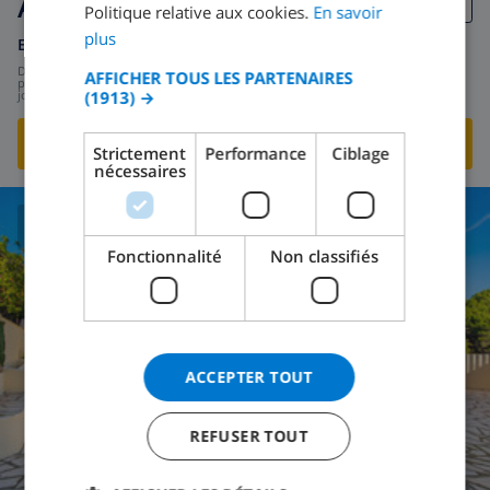
Altamira 2
Politique relative aux cookies.
En savoir
GERMAN
plus
Espagne
-
Costa Blanca
-
Calpe
CATALAN
de
/
AFFICHER TOUS LES PARTENAIRES
309,62 $US
par
(1913) →
jour
ITALIAN
DANISH
VOIR CETTE VILLA
›
Strictement
Performance
Ciblage
nécessaires
NORWEGIAN
7.0
/ 10 |
5
AVIS
Fonctionnalité
Non classifiés
ACCEPTER TOUT
REFUSER TOUT