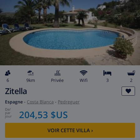
6
9km
privée
wifi
3
2
Zitella
Espagne
-
Costa Blanca
-
Pedreguer
de
/
204,53 $US
par
jour
VOIR CETTE VILLA
›