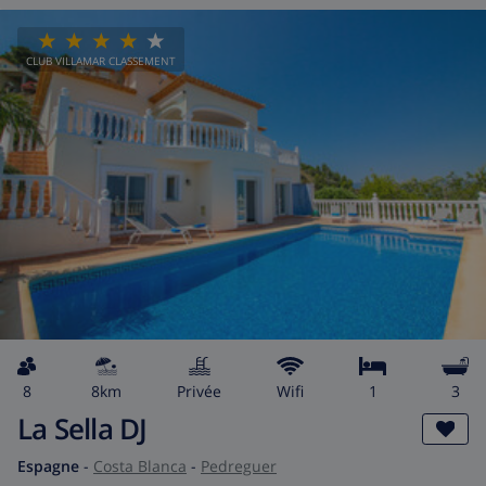
CLUB VILLAMAR CLASSEMENT
8
8km
privée
wifi
1
3
La Sella DJ
Espagne
-
Costa Blanca
-
Pedreguer