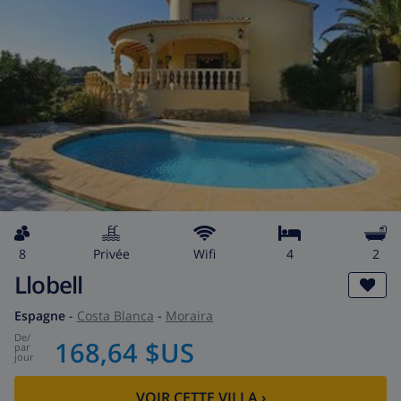
8
privée
wifi
4
2
Llobell
Espagne
-
Costa Blanca
-
Moraira
de
/
168,64 $US
par
jour
VOIR CETTE VILLA
›