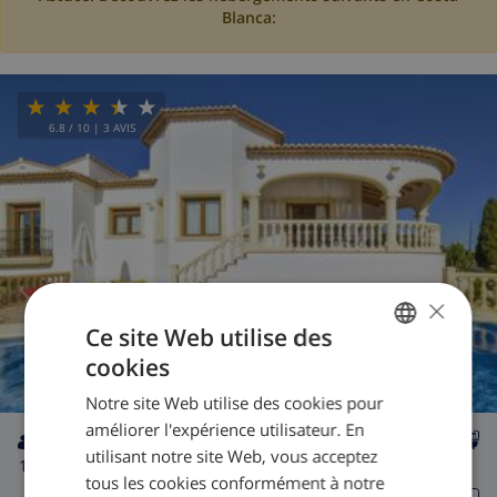
Blanca:
6.8
/ 10 |
3
AVIS
×
Ce site Web utilise des
cookies
FRENCH
Notre site Web utilise des cookies pour
DUTCH
améliorer l'expérience utilisateur. En
FRENCH
utilisant notre site Web, vous acceptez
14
privée
wifi
7
3
tous les cookies conformément à notre
SPANISH