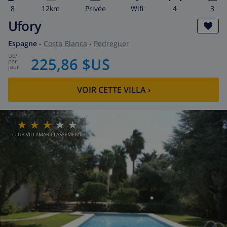
8
12km
privée
wifi
4
3
Ufory
Espagne
-
Costa Blanca
-
Pedreguer
de
/
225,86 $US
par
jour
VOIR CETTE VILLA
›
CLUB VILLAMAR CLASSEMENT