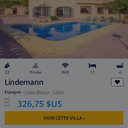
22
privée
wifi
11
4
Lindemann
Espagne
-
Costa Blanca
-
Calpe
de
/
326,75 $US
par
jour
VOIR CETTE VILLA
›