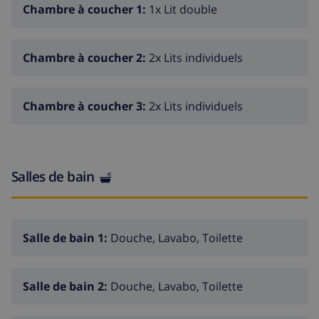
Chambre à coucher 1:
1x Lit double
km. Terrain de golf (18 trous) 10 km, ecole de surf 12
km, ecole de voile 10 km. Le propriétaire n'accepte pas
les groupes de jeunes.
Chambre à coucher 2:
2x Lits individuels
Chambre à coucher 3:
2x Lits individuels
Salles de bain
Salle de bain 1:
Douche, Lavabo, Toilette
Salle de bain 2:
Douche, Lavabo, Toilette