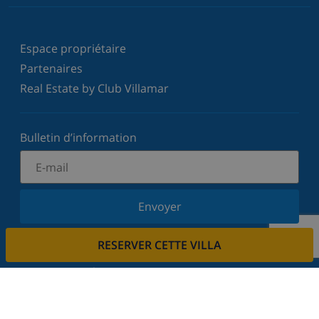
Espace propriétaire
Partenaires
Real Estate by Club Villamar
Bulletin d’information
Envoyer
Inscrivez-vous à notre newsletter et restez informé
RESERVER CETTE VILLA
des dernières nouvelles et offres. Nous respectons
votre vie privée.