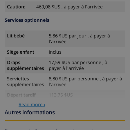
Caution:
469,08 $US , à payer à l'arrivée
Services optionnels
Lit bébé
5,86 $US par jour , à payer à
l'arrivée
Siège enfant
inclus
Draps
17,59 $US par personne , à
supplémentaires
payer à l'arrivée
Serviettes
8,80 $US par personne , à payer à
supplémentaires
l'arrivée
Départ tardif
113,75 $US
Read more ›
Nettoyage
basée sur consommation
supplémentaire
énergétique (52,77 $US/HOUR)
Autres informations
Fonds
4.80% du montant total
d'annulation: