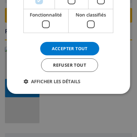
Fonctionnalité
Non classifiés
RESERVER CETTE VILLA ›
Région
ACCEPTER TOUT
En savoir plus sur:
Espagne
>
Costa Blanca
>
Pego
REFUSER TOUT
AFFICHER LES DÉTAILS
AFFICHER
LA CARTE