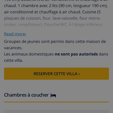
chaud. 1 chambre avec 2 lits (90 cm, longueur 190 cm),
air-conditionné et chauffage à air chaud. Cuisine (5
plaques de cuisson, four, lave-vaisselle, four micro-
ondes, congélateur). Douche/WC. À l'étage inférieur:
(escalier extérieur) 1 chambre avec 2 lits, douche/WC,
Read more›
air-conditionné et chauffage à air chaud. Grande
Groupes de jeunes sont permis dans cette maison de
terrasse. Superbe vue panoramique sur la mer, les
vacances.
montagnes, la vallée et les alentours. A disposition:
Les animaux domestiques
ne sont pas autorisés
dans
lave-linge, chaise haute pour enfant, lit bébé. Internet
cette villa.
(Connexion WIFI, gratuit). Veuillez noter: TV seulement
EN, ES. R000000001
RESERVER CETTE VILLA ›
Villa confortable "Dos Palos". Dans le quartier de
Monte Pego, situation tranquille, ensoleillée, à 10 km
de la mer, à 10 km de la plage. A usage privé: piscine
rectangulaire (01.01.-31.12.). Douche extérieure,
Chambres à coucher
meubles de jardin, espace barbecue, place de parking
sur le terrain. Supermarché 6 km, centre commercial
13 km, restaurant 4 km, bar 4 km, plage de sable 10