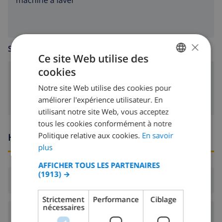
machine à laver
×
SALLE DE SÉJOUR
Ce site Web utilise des
cookies
FRENCH
poêle (bois)
Notre site Web utilise des cookies pour
DUTCH
améliorer l'expérience utilisateur. En
FRENCH
utilisant notre site Web, vous acceptez
tous les cookies conformément à notre
SPANISH
Politique relative aux cookies.
En savoir
Heures d'arrivée et de départ
GERMAN
plus
CATALAN
AFFICHER TOUS LES PARTENAIRES
(1913) →
ITALIAN
Arrivée:
De 16:00 avant 19:00
DANISH
Strictement
Performance
Ciblage
nécessaires
NORWEGIAN
Départ:
Avant: 10:00