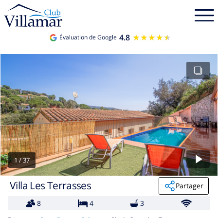
4.8
★★★★★
★★★★★
Évaluation de Google
1
/
37
Villa Les Terrasses
Partager
8
4
3