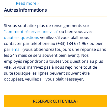
Read more ›
Serviettes
8,80 $US par personne
Autres informations
supplémentaires
Fonds d'annulation:
4.80% du montant total
Si vous souhaitez plus de renseignements sur
"comment réserver une villa"
ou bien vous avez
d'autres questions
veuillez s'il vous plaît nous
contacter par téléphone au (+33) 184 671 967 ou bien
par
email
(vous obtiendrez toujours une réponse dans
les 24h mais ce sera souvent bien avant). Nos
employés répondront à toutes vos questions au plus
vite. Si vous n'arrivez pas à nous rejoindre tout de
suite (puisque les lignes peuvent souvent être
occupées), veuillez s'il vous plaît réessayer.
RESERVER CETTE VILLA ›