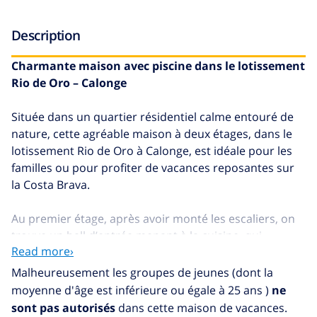
Description
Charmante maison avec piscine dans le lotissement
Rio de Oro – Calonge
Située dans un quartier résidentiel calme entouré de
nature, cette agréable maison à deux étages, dans le
lotissement Rio de Oro à Calonge, est idéale pour les
familles ou pour profiter de vacances reposantes sur
la Costa Brava.
Au premier étage, après avoir monté les escaliers, on
trouve un hall d’entrée menant à la cuisine, qui
Read more›
dispose d’une petite terrasse parfaite pour les petits-
déjeuners en plein air. Depuis ce même hall, on accède
Malheureusement les groupes de jeunes (dont la
à l’étage supérieur, où se trouvent trois chambres
moyenne d'âge est inférieure ou égale à 25 ans )
ne
(deux avec lits superposés et une chambre double)
sont pas autorisés
dans cette maison de vacances.