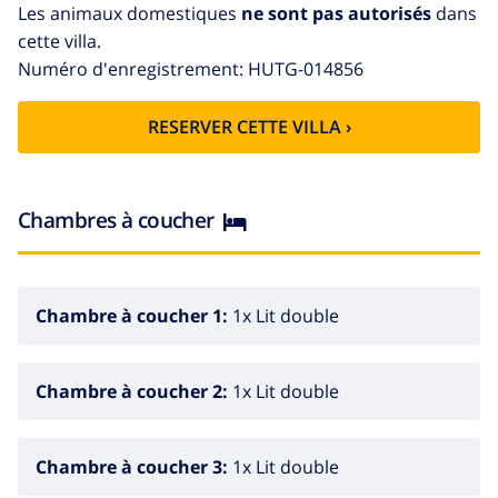
ainsi que deux salles de bains complètes.
Les animaux domestiques
ne sont pas autorisés
dans
cette villa.
La salle à manger, spacieuse et lumineuse, offre un
Numéro d'enregistrement: HUTG-014856
accès direct à l’extérieur, avec un espace barbecue et
un petit patio. De là, un escalier mène à la partie
RESERVER CETTE VILLA ›
supérieure du terrain, où se trouve la maison de la
piscine.
Chambres à coucher
Cette annexe, située juste en face de la piscine,
comprend un salon, une chambre double, une salle de
bains complète et une cuisine. Un espace indépendant
et polyvalent, idéal pour accueillir des invités ou
Chambre à coucher 1:
1x Lit double
profiter pleinement de l’été.
Chambre à coucher 2:
1x Lit double
Chambre à coucher 3:
1x Lit double