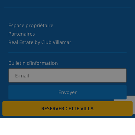
Espace propriétaire
Partenaires
Real Estate by Club Villamar
Bulletin d’information
Envoyer
Inscrivez-vous à notre newsletter et restez informé
RESERVER CETTE VILLA
des dernières nouvelles et offres. Nous respectons
votre vie privée.