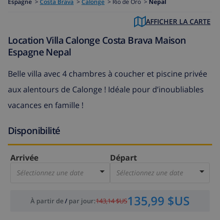
Espagne
>
Costa Brava
>
Calonge
>
Rio de Oro >
Nepal
AFFICHER LA CARTE
Location Villa Calonge Costa Brava Maison
Espagne Nepal
Belle villa avec 4 chambres à coucher et piscine privée
aux alentours de Calonge ! Idéale pour d’inoubliables
vacances en famille !
Disponibilité
Arrivée
Départ
Sélectionnez une date
Sélectionnez une date
135,99 $US
À partir de
/
par jour
:
143,14 $US