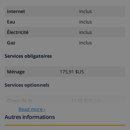
Internet
inclus
Eau
inclus
Électricité
inclus
Gaz
inclus
Services obligatoires
Ménage
175,91 $US
Services optionnels
Draps de lit
17,59 $US par
personne
Read more ›
Autres informations
Serviettes
8,80 $US par personne
Lit bébé
4,19 $US par jour