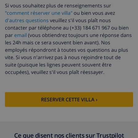
Si vous souhaitez plus de renseignements sur
Animaux
10,05 $US par jour
"comment réserver une villa"
ou bien vous avez
Draps supplémentaires
17,59 $US par
d'autres questions
veuillez s'il vous plaît nous
personne
contacter par téléphone au (+33) 184 671 967 ou bien
par
email
(vous obtiendrez toujours une réponse dans
Serviettes
8,80 $US par personne
les 24h mais ce sera souvent bien avant). Nos
supplémentaires
employés répondront à toutes vos questions au plus
Fonds d'annulation:
4.80% du montant total
vite. Si vous n'arrivez pas à nous rejoindre tout de
suite (puisque les lignes peuvent souvent être
occupées), veuillez s'il vous plaît réessayer.
RESERVER CETTE VILLA ›
Ce que disent nos clients sur Trustpilot