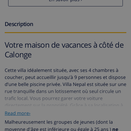
Description
Votre maison de vacances à côté de
Calonge
Cette villa idéalement située, avec ses 4 chambres à
coucher, peut accueillir jusqu’à 9 personnes et dispose
d’une belle piscine privée. Villa Nepal est située sur une
rue tranquille dans un lotissement où seul circule un
trafic local. Vous pourrez garer votre voiture
directement sur la propriété. Grâce à sa localisation à
seulement 6500 mètres de la plage et son
Read more›
environnement tranquille cette villa est parfaite pour
Malheureusement les groupes de jeunes (dont la
des familles avec enfants.
moyenne d'âge est inférieure ou égale à 25 ans )
ne