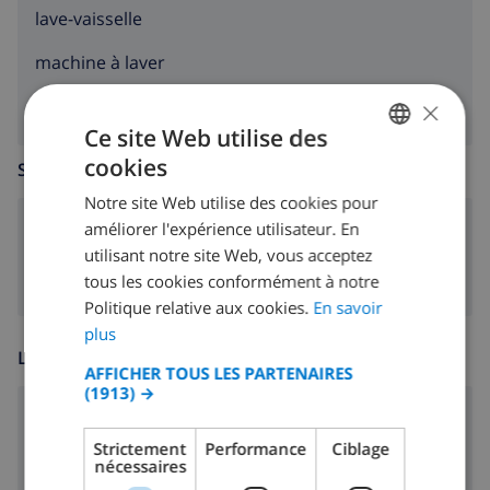
lave-vaisselle
machine à laver
×
Ce site Web utilise des
cookies
SALLE DE SÉJOUR
FRENCH
Notre site Web utilise des cookies pour
DUTCH
améliorer l'expérience utilisateur. En
poêle (bois)
FRENCH
utilisant notre site Web, vous acceptez
tous les cookies conformément à notre
SPANISH
Politique relative aux cookies.
En savoir
GERMAN
plus
LOISIR
CATALAN
AFFICHER TOUS LES PARTENAIRES
(1913) →
ITALIAN
lecteur CD
DANISH
Strictement
Performance
Ciblage
radio-CD
nécessaires
NORWEGIAN