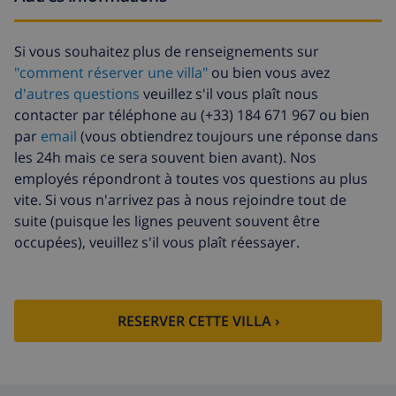
Draps supplémentaires
17,59 $US par
personne
Si vous souhaitez plus de renseignements sur
"comment réserver une villa"
ou bien vous avez
Serviettes
8,80 $US par personne
d'autres questions
veuillez s'il vous plaît nous
supplémentaires
contacter par téléphone au (+33) 184 671 967 ou bien
Fonds d'annulation:
4.80% du montant total
par
email
(vous obtiendrez toujours une réponse dans
les 24h mais ce sera souvent bien avant). Nos
employés répondront à toutes vos questions au plus
vite. Si vous n'arrivez pas à nous rejoindre tout de
suite (puisque les lignes peuvent souvent être
occupées), veuillez s'il vous plaît réessayer.
RESERVER CETTE VILLA ›