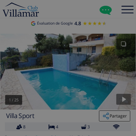
4.8
★★★★★
★★★★★
Évaluation de Google
1
/
25
Villa Sport
Partager
8
4
3