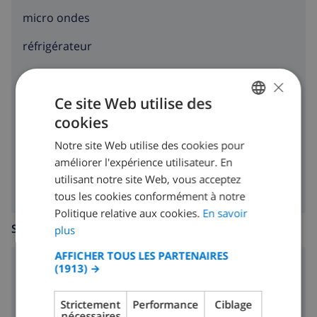
micro ondes
réfrigérateur
congélateur
×
Ce site Web utilise des
toaster
cookies
FRENCH
lave-vaisselle
Notre site Web utilise des cookies pour
DUTCH
machine à laver
améliorer l'expérience utilisateur. En
FRENCH
utilisant notre site Web, vous acceptez
tous les cookies conformément à notre
SPANISH
Politique relative aux cookies.
En savoir
GERMAN
SALLE DE SÉJOUR
plus
CATALAN
AFFICHER TOUS LES PARTENAIRES
(1913) →
poêle (bois)
ITALIAN
DANISH
Strictement
Performance
Ciblage
nécessaires
NORWEGIAN