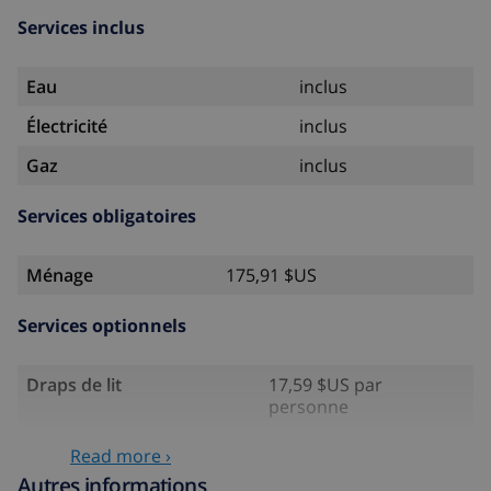
Services inclus
Eau
inclus
Électricité
inclus
Gaz
inclus
Services obligatoires
Ménage
175,91 $US
Services optionnels
Draps de lit
17,59 $US par
personne
Serviettes
8,80 $US par personne
Read more ›
Autres informations
Lit bébé
4,19 $US par jour