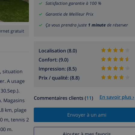
Satisfaction garantie à 100 %
Garantie de Meilleur Prix
Ça vous prendra juste
1 minute
de réserver
ernet gratuit
Localisation (8.0)
Confort: (9.0)
Impression: (8.5)
 situation
Prix / qualité: (8.8)
mer. A usage
 30.Sep.).
En savoir plus ›
Commentaires clients (
11
)
in. Magasins
.8 km, plage
Envoyer à un ami
0 m, tennis 2
300 m.
Ajouter à mes favoris