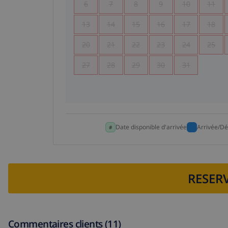
6
7
8
9
10
11
13
14
15
16
17
18
20
21
22
23
24
25
27
28
29
30
31
Date disponible d'arrivée
Arrivée/Dé
RESERV
Commentaires clients (11)