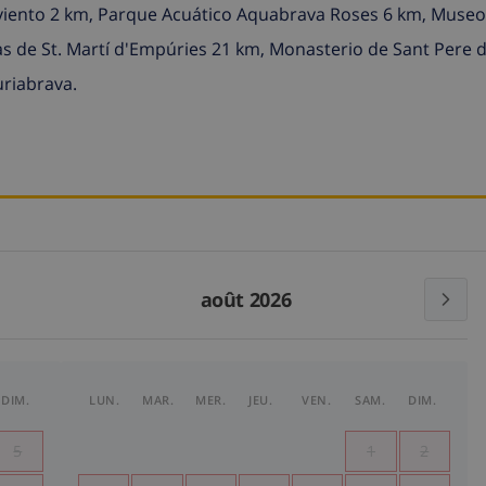
l viento 2 km, Parque Acuático Aquabrava Roses 6 km, Museo
nas de St. Martí d'Empúries 21 km, Monasterio de Sant Pere 
uriabrava.
août 2026
DIM.
LUN.
MAR.
MER.
JEU.
VEN.
SAM.
DIM.
5
1
2