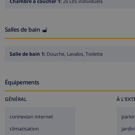
Chambre à coucher 1:
2x Lits individuels
Salles de bain
Salle de bain 1:
Douche, Lavabo, Toilette
Équipements
GÉNÉRAL
À L'EX
connexion internet
parki
climatisation
jardin