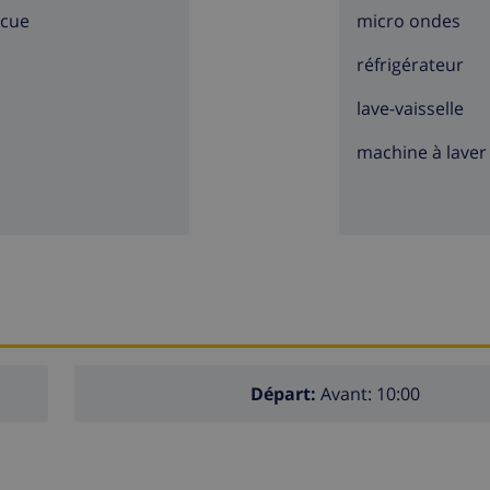
ecue
micro ondes
réfrigérateur
lave-vaisselle
machine à laver
Départ:
Avant: 10:00