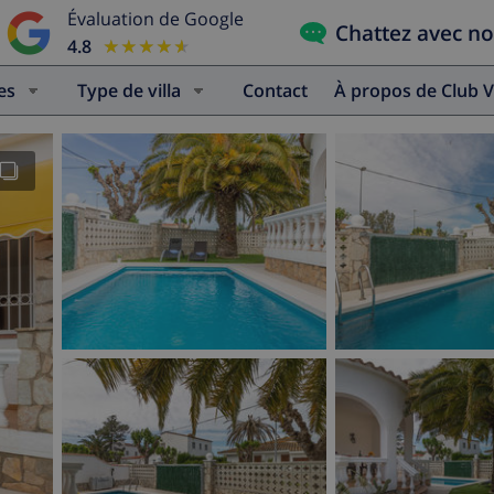
Évaluation de Google
Chattez avec n
4.8
★★★★★
★★★★★
es
Type de villa
Contact
À propos de Club V