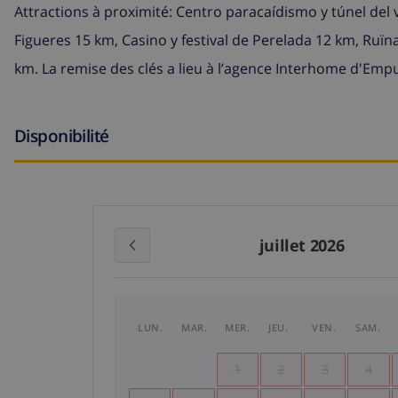
Attractions à proximité: Centro paracaídismo y túnel de
Figueres 15 km, Casino y festival de Perelada 12 km, Ruï
km. La remise des clés a lieu à l’agence Interhome d'Emp
Disponibilité
juillet 2026
LUN.
MAR.
MER.
JEU.
VEN.
SAM.
1
2
3
4