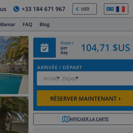
ous
+33 184 671 967
€
illamar
FAQ
Blog
From /
104,71 $US
per
day
ARRIVÉE
/
DÉPART
Arrivée
Départ
›
RÉSERVER MAINTENANT
AFFICHER LA CARTE