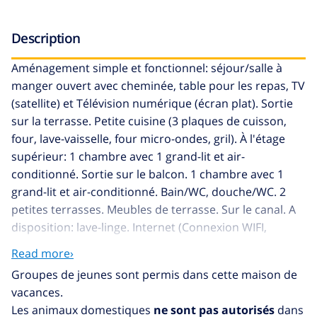
Description
Aménagement simple et fonctionnel: séjour/salle à
manger ouvert avec cheminée, table pour les repas, TV
(satellite) et Télévision numérique (écran plat). Sortie
sur la terrasse. Petite cuisine (3 plaques de cuisson,
four, lave-vaisselle, four micro-ondes, gril). À l'étage
supérieur: 1 chambre avec 1 grand-lit et air-
conditionné. Sortie sur le balcon. 1 chambre avec 1
grand-lit et air-conditionné. Bain/WC, douche/WC. 2
petites terrasses. Meubles de terrasse. Sur le canal. A
disposition: lave-linge. Internet (Connexion WIFI,
gratuit). Place de parking No 57 (couvert). Veuillez
Read more›
noter: parking pour 1 petite voiture. 1 animal/ chien
Groupes de jeunes sont permis dans cette maison de
autorisé. TV seulement FR, ES. HUTG022113
vacances.
Casa al canal: Maison mitoyenne confortable
Les animaux domestiques
ne sont pas autorisés
dans
"Currican", de 2 étages. Dans le quartier de Port