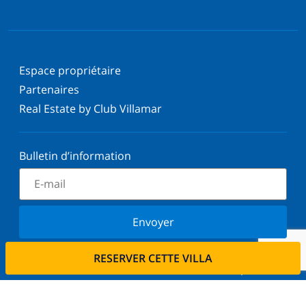
Espace propriétaire
Partenaires
Real Estate by Club Villamar
Bulletin d’information
Envoyer
Inscrivez-vous à notre newsletter et restez informé
RESERVER CETTE VILLA
des dernières nouvelles et offres. Nous respectons
votre vie privée.