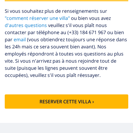
supplémentaire
énergétique (52,77 $US/HOUR)
Si vous souhaitez plus de renseignements sur
Fonds
4.80% du montant total
"comment réserver une villa"
ou bien vous avez
d'annulation:
d'autres questions
veuillez s'il vous plaît nous
contacter par téléphone au (+33) 184 671 967 ou bien
par
email
(vous obtiendrez toujours une réponse dans
les 24h mais ce sera souvent bien avant). Nos
employés répondront à toutes vos questions au plus
vite. Si vous n'arrivez pas à nous rejoindre tout de
suite (puisque les lignes peuvent souvent être
occupées), veuillez s'il vous plaît réessayer.
RESERVER CETTE VILLA ›