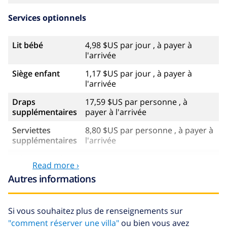
Services optionnels
Lit bébé
4,98 $US par jour , à payer à
l'arrivée
Siège enfant
1,17 $US par jour , à payer à
l'arrivée
Draps
17,59 $US par personne , à
supplémentaires
payer à l'arrivée
Serviettes
8,80 $US par personne , à payer à
supplémentaires
l'arrivée
Départ tardif
113,75 $US
Read more ›
Nettoyage
basée sur consommation
Autres informations
supplémentaire
énergétique (52,77 $US/HOUR)
Fonds
4.80% du montant total
Si vous souhaitez plus de renseignements sur
d'annulation:
"comment réserver une villa"
ou bien vous avez