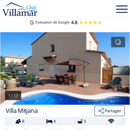
4.8
★★★★★
★★★★★
Évaluation de Google
1
/
17
Villa Mitjana
Partager
8
4
3