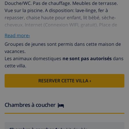
Douche/WC. Pas de chauffage. Meubles de terrasse.
Vue sur la piscine. A disposition: lave-linge, fer à
repasser, chaise haute pour enfant, lit bébé, sèche-
cheveux. Internet (Connexion WIFI, gratuit). Place de
parking (cloturée). Veuillez noter: non recommandé
Read more›
pour des enfants en bas âge. TV seulement FR.
Groupes de jeunes sont permis dans cette maison de
HUTG021347 // Reg. Nr.:
vacances.
ESFCTU00001702000009626100000000000000000HUTG-
Les animaux domestiques
ne sont pas autorisés
dans
0213470
cette villa.
Belle maison confortable "Peni". Dans le quartier de
Pení, à 1.5 km du centre d'Empuriabrava, situation
RESERVER CETTE VILLA ›
tranquille, ensoleillée quartier résidentiel, zone avec
peu de trafic, à 2 km de la mer, à 260 m du canal. A
usage privé: terrain (clôturé), piscine en forme
d’haricot (6 x 4 m, profondeur 100 - 160 cm,
Chambres à coucher
disponibilité saisonnière: 01.Mai. - 30.Oct.). Terrasse,
meubles de jardin, place de parking près de la maison
sur le terrain. Magasin d'alimentation, supermarché