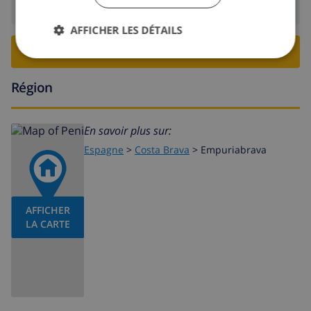
Départ:
Avant: 10:00
AFFICHER LES DÉTAILS
RESERVER CETTE VILLA ›
Région
En savoir plus sur:
Espagne
>
Costa Brava
>
Empuriabrava
AFFICHER
LA CARTE