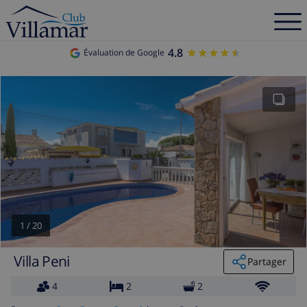
4.8
★★★★★
★★★★★
Évaluation de Google
1
/
20
Villa Peni
Partager
4
2
2