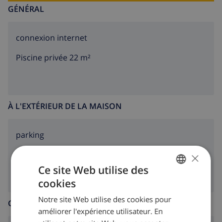
GÉNÉRAL
connexion internet
Piscine privée 22 m²
À L'EXTÉRIEUR DE LA MAISON
parking
×
terasse
Ce site Web utilise des
cookies
FRENCH
Notre site Web utilise des cookies pour
DUTCH
CUISINE
améliorer l'expérience utilisateur. En
FRENCH