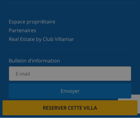
Espace propriétaire
Partenaires
Real Estate by Club Villamar
Bulletin d’information
Envoyer
Inscrivez-vous à notre newsletter et restez informé
RESERVER CETTE VILLA
des dernières nouvelles et offres. Nous respectons
votre vie privée.