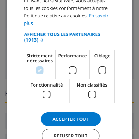
utilisant notre site Web, vous acceptez
cuisinière à 4 feux
tous les cookies conformément à notre
SPANISH
Politique relative aux cookies.
En savoir
four
GERMAN
plus
CATALAN
réfrigérateur
AFFICHER TOUS LES PARTENAIRES
(1913) →
ITALIAN
lave-vaisselle
DANISH
Strictement
Performance
Ciblage
machine à laver
nécessaires
NORWEGIAN
Fonctionnalité
Non classifiés
Heures d'arrivée et de départ
ACCEPTER TOUT
Arrivée:
De 16:00 avant 19:00
REFUSER TOUT