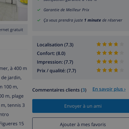
Garantie de Meilleur Prix
Ça vous prendra juste
1 minute
de réserver
ernet gratuit
Localisation (7.3)
Confort: (8.0)
Impression: (7.7)
 mer, à 400 m
Prix / qualité: (7.7)
 de jardin,
on 100 m,
En savoir plus ›
Commentaires clients (
3
)
00 m, plage
 m, tennis 3
Envoyer à un ami
entro
Figueres 15
Ajouter à mes favoris