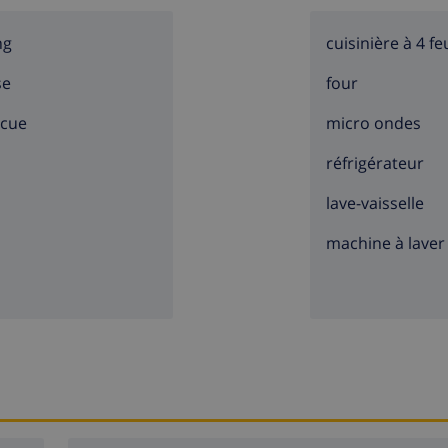
ng
cuisinière à 4 fe
se
four
ecue
micro ondes
réfrigérateur
lave-vaisselle
machine à laver