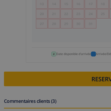
13
14
15
16
17
18
20
21
22
23
24
25
27
28
29
30
31
Date disponible d'arrivée
Arrivée/Dé
RESERV
Commentaires clients (3)