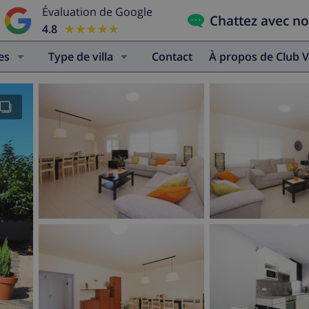
Évaluation de Google
Chattez avec n
4.8
★★★★★
★★★★★
es
Type de villa
Contact
À propos de Club V