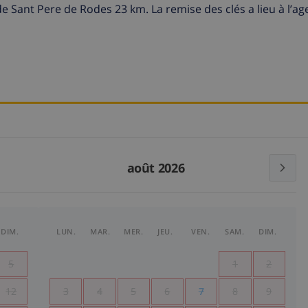
 Sant Pere de Rodes 23 km. La remise des clés a lieu à l’a
août 2026
DIM.
LUN.
MAR.
MER.
JEU.
VEN.
SAM.
DIM.
5
1
2
12
3
4
5
6
7
8
9