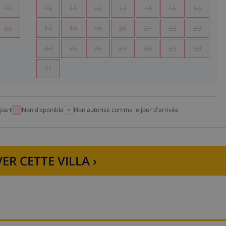
19
10
11
12
13
14
15
16
26
17
18
19
20
21
22
23
24
25
26
27
28
29
30
31
part
Non disponible
Non autorisé comme le jour d'arrivée
ER CETTE VILLA ›