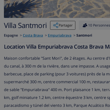
Villa Santmori
Partager
10 Personne
Espagne
>
Costa Brava
>
Empuriabrava
>
Santmori
Location Villa Empuriabrava Costa Brava 
Maison confortable "Sant Mori", de 2 étages. Au centre d'
du canal, à 300 m de la rivière, dans une impasse. A usage
barbecue, place de parking (pour 3 voitures) près de la 
supermarché 300 m, centre commercial 100 m, restaurant,
de sable "Empuriabrava" 400 m. Port plaisance 1 km, terrai
km, golf miniature 1.2 km, centre équestre 3 km, centre sp
paracaidismo y túnel del viento 3 km, Parque Acuático Ro