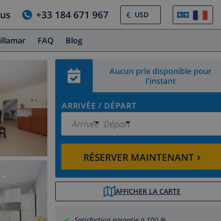
ous
+33 184 671 967
€
illamar
FAQ
Blog
Aucun prix disponible pour
l'instant
ARRIVÉE
/
DÉPART
Arrivée
Départ
›
RÉSERVER MAINTENANT
AFFICHER LA CARTE
Satisfaction garantie à 100 %