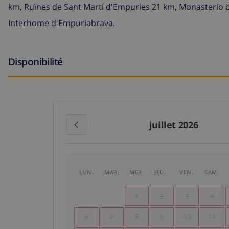
km, Ruïnes de Sant Martí d'Empuries 21 km, Monasterio de
Interhome d'Empuriabrava.
Disponibilité
juillet 2026
LUN.
MAR.
MER.
JEU.
VEN.
SAM.
1
2
3
4
6
7
8
9
10
11