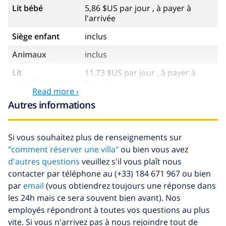
Lit bébé
5,86 $US par jour , à payer à
l'arrivée
Siège enfant
inclus
Animaux
inclus
Lit
11,73 $US par jour , à payer à
supplémentaire
l'arrivée
Read more ›
Draps
17,59 $US par personne , à
Autres informations
supplémentaires
payer à l'arrivée
Serviettes
8,80 $US par personne , à payer à
Si vous souhaitez plus de renseignements sur
supplémentaires
l'arrivée
"comment réserver une villa"
ou bien vous avez
Départ tardif
113,75 $US
d'autres questions
veuillez s'il vous plaît nous
contacter par téléphone au (+33) 184 671 967 ou bien
Nettoyage
basée sur consommation
par
email
(vous obtiendrez toujours une réponse dans
supplémentaire
énergétique (52,77 $US/HOUR)
les 24h mais ce sera souvent bien avant). Nos
Fonds
4.80% du montant total
employés répondront à toutes vos questions au plus
d'annulation:
vite. Si vous n'arrivez pas à nous rejoindre tout de