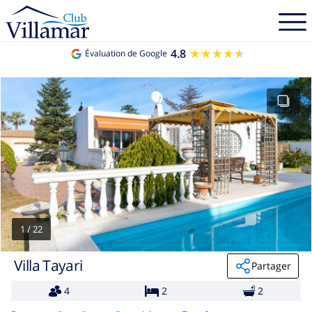
4.8
★★★★★
★★★★★
Évaluation de Google
1
/
22
Villa Tayari
Partager
4
2
2