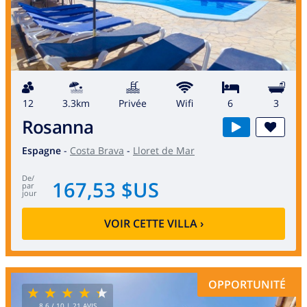
12
3.3km
privée
wifi
6
3
Rosanna
Espagne
-
Costa Brava
-
Lloret de Mar
de
/
167,53 $US
par
jour
VOIR CETTE VILLA
›
OPPORTUNITÉ
8.6
/ 10 |
21
AVIS