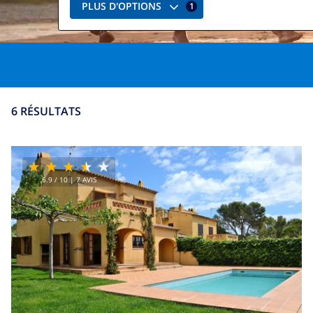
PLUS D'OPTIONS
1
6 RÉSULTATS
6.9
/ 10 |
7
AVIS