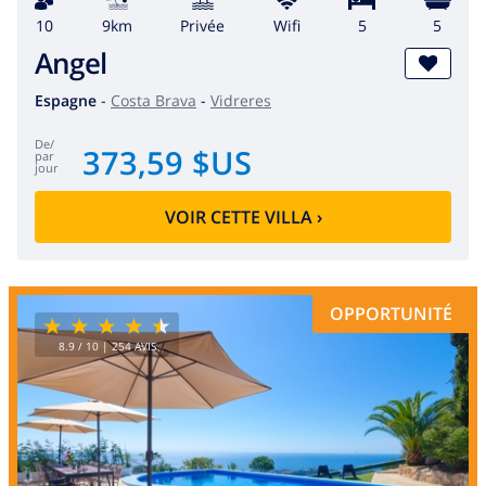
10
9km
privée
wifi
5
5
Angel
Espagne
-
Costa Brava
-
Vidreres
de
/
373,59 $US
par
jour
VOIR CETTE VILLA
›
OPPORTUNITÉ
8.9
/ 10 |
254
AVIS