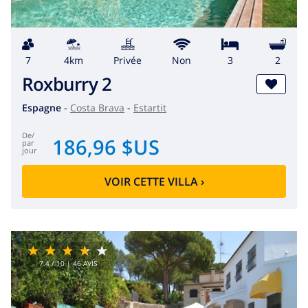
7
4km
privée
Non
3
2
Roxburry 2
Espagne
-
Costa Brava
-
Estartit
de
/
186,96 $US
par
jour
VOIR CETTE VILLA
›
7.4
/ 10 |
46
AVIS