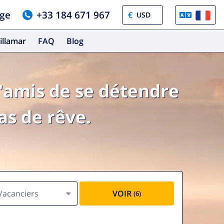
age
+33 184 671 967
€
illamar
FAQ
Blog
'amis de se détendre
as de rêve.
Vacanciers
VOIR
(6)