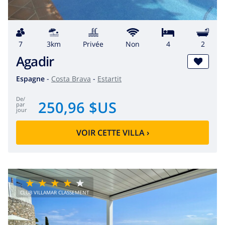
7
3km
privée
Non
4
2
Agadir
Espagne
-
Costa Brava
-
Estartit
de
/
250,96 $US
par
jour
VOIR CETTE VILLA
›
CLUB VILLAMAR CLASSEMENT