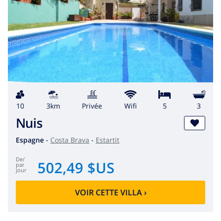
10
3km
privée
wifi
5
3
Nuis
Espagne
-
Costa Brava
-
Estartit
de
/
502,49 $US
par
jour
VOIR CETTE VILLA
›