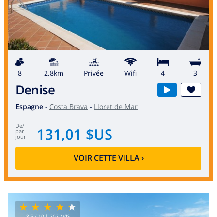
8
2.8km
privée
wifi
4
3
Denise
Espagne
-
Costa Brava
-
Lloret de Mar
de
/
131,01 $US
par
jour
VOIR CETTE VILLA
›
8.5
/ 10 |
202
AVIS