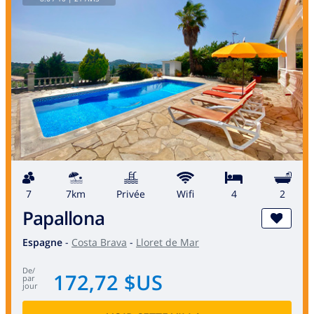
7
7km
privée
wifi
4
2
Papallona
Espagne
-
Costa Brava
-
Lloret de Mar
de
/
172,72 $US
par
jour