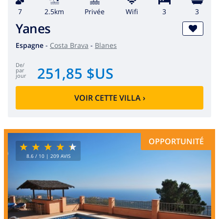
7
2.5km
privée
wifi
3
3
Yanes
Espagne
-
Costa Brava
-
Blanes
de
/
251,85 $US
par
jour
VOIR CETTE VILLA
›
OPPORTUNITÉ
8.6
/ 10 |
209
AVIS