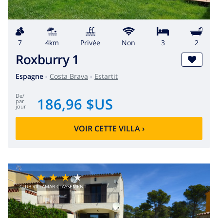
7
4km
privée
Non
3
2
Roxburry 1
Espagne
-
Costa Brava
-
Estartit
de
/
186,96 $US
par
jour
VOIR CETTE VILLA
›
CLUB VILLAMAR CLASSEMENT