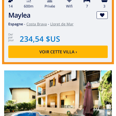
14
600m
privée
wifi
7
3
Maylea
Espagne
-
Costa Brava
-
Lloret de Mar
de
/
234,54 $US
par
jour
VOIR CETTE VILLA
›