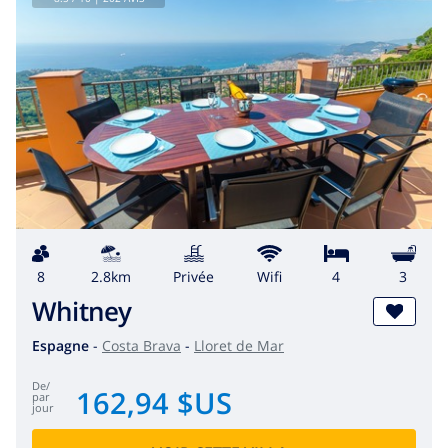
8
2.8km
privée
wifi
4
3
Whitney
Espagne
-
Costa Brava
-
Lloret de Mar
de
/
162,94 $US
par
jour