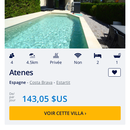
4
4.5km
privée
Non
2
1
Atenes
Espagne
-
Costa Brava
-
Estartit
de
/
143,05 $US
par
jour
VOIR CETTE VILLA
›