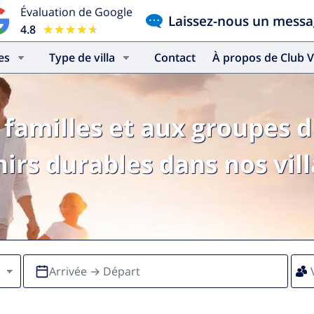
Évaluation de Google
Laissez-nous un mess
4.8
★★★★★
★★★★★
es
Type de villa
Contact
À propos de Club V
familles et aux groupes d
irs durables dans nos vill
Arrivée → Départ