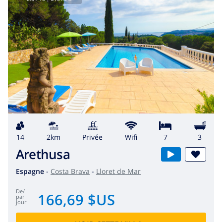
14
2km
privée
wifi
7
3
Arethusa
Espagne
-
Costa Brava
-
Lloret de Mar
de
/
166,69 $US
par
jour