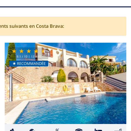
ents suivants en Costa Brava:
9.1
/ 10 |
13
AVIS
★ RECOMMANDÉE