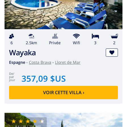
6
2.5km
privée
wifi
3
2
Wayaka
Espagne
-
Costa Brava
-
Lloret de Mar
de
/
357,09 $US
par
jour
VOIR CETTE VILLA
›
8.6
/ 10 |
216
AVIS