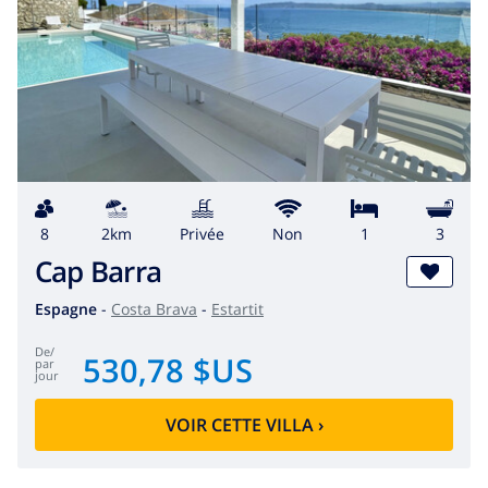
8
2km
privée
Non
1
3
Cap Barra
Espagne
-
Costa Brava
-
Estartit
de
/
530,78 $US
par
jour
VOIR CETTE VILLA
›