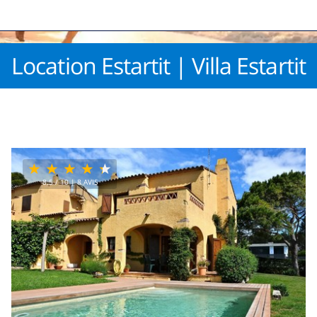
Location Estartit | Villa Estartit
8.5
/ 10 |
8
AVIS