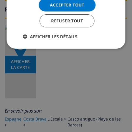
ACCEPTER TOUT
Région
REFUSER TOUT
AFFICHER LES DÉTAILS
AFFICHER
LA CARTE
En savoir plus sur:
Espagne
Costa Brava
L'Escala
>
Casco antiguo (Playa de las
>
>
Barcas)