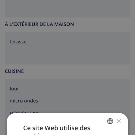
À L'EXTÉRIEUR DE LA MAISON
terasse
CUISINE
four
micro ondes
réfrigérateur
×
toaster
Ce site Web utilise des