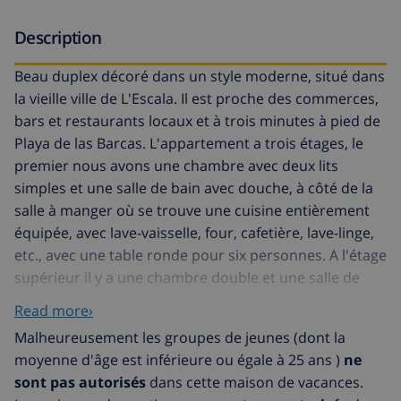
Description
Beau duplex décoré dans un style moderne, situé dans
la vieille ville de L'Escala. Il est proche des commerces,
bars et restaurants locaux et à trois minutes à pied de
Playa de las Barcas. L'appartement a trois étages, le
premier nous avons une chambre avec deux lits
simples et une salle de bain avec douche, à côté de la
salle à manger où se trouve une cuisine entièrement
équipée, avec lave-vaisselle, four, cafetière, lave-linge,
etc., avec une table ronde pour six personnes. A l'étage
supérieur il y a une chambre double et une salle de
bain avec douche, il y a aussi accès à une terrasse
Read more›
extérieure avec une table pour manger et une plancha
Malheureusement les groupes de jeunes (dont la
pour cuisiner. De la terrasse extérieure, il y a des
moyenne d'âge est inférieure ou égale à 25 ans )
ne
escaliers qui mènent au toit, un espace de détente
sont pas autorisés
dans cette maison de vacances.
privilégié avec une vue fantastique sur la mer, pour