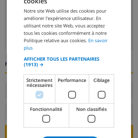
cookies
lave-vaisselle
FRENCH
Notre site Web utilise des cookies pour
DUTCH
machine à laver
améliorer l'expérience utilisateur. En
FRENCH
utilisant notre site Web, vous acceptez
sèche-linge
tous les cookies conformément à notre
SPANISH
Politique relative aux cookies.
En savoir
GERMAN
plus
CATALAN
AFFICHER TOUS LES PARTENAIRES
Heures d'arrivée et de départ
(1913) →
ITALIAN
DANISH
Strictement
Performance
Ciblage
nécessaires
NORWEGIAN
Arrivée:
De 16:00 avant 20:00
Fonctionnalité
Non classifiés
Départ:
Avant: 10:00
RESERVER CETTE VILLA ›