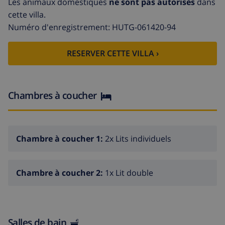
Les animaux domestiques
ne sont pas autorisés
dans
prendre un verre au coucher du soleil. Il y a aussi une
cette villa.
baignoire pour que vous puissiez vous détendre à
Numéro d'enregistrement: HUTG-061420-94
l'extérieur. L'appartement dispose d'Internet et de la
climatisation. ATENTION: Du 01/10 au 01/05 la maison
RESERVER CETTE VILLA ›
ne dispose pas de piscine. Entrée: de 17h00 à 20h00 du
lundi au samedi. Pour entrer le dimanche ou les jours
fériés contactez l'agence. Le site de remise des clés:
l'agence. Un dépôt de garantie sera versé par carte à
Chambres à coucher
l'arrivée (300 €) et sera restitué dans les 7 jours suivant
le départ. Le linge de lit est inclus dans le prix du
nettoyage final. Services obligatoires: La taxe de séjour
Chambre à coucher 1:
2x Lits individuels
(plus de 16 ans). Les serviettes (11,90 € par réservation
comprenant une serviette de bain pour chaque client,
une serviette de toilette et un tapis de bain pour
Chambre à coucher 2:
1x Lit double
chaque salle de bain), le ménage de fin de séjour (le
coût dépend de l'hébergement). Services payants en
option: serviette de piscine, lit bébé, chaise haute,
séjour animalier (non disponible dans certains
Salles de bain