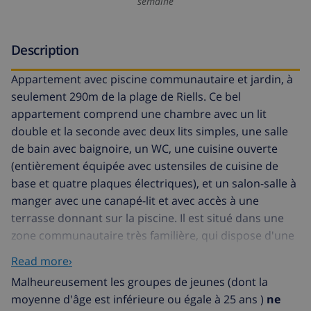
semaine
Description
Appartement avec piscine communautaire et jardin, à
seulement 290m de la plage de Riells. Ce bel
appartement comprend une chambre avec un lit
double et la seconde avec deux lits simples, une salle
de bain avec baignoire, un WC, une cuisine ouverte
(entièrement équipée avec ustensiles de cuisine de
base et quatre plaques électriques), et un salon-salle à
manger avec une canapé-lit et avec accès à une
terrasse donnant sur la piscine. Il est situé dans une
zone communautaire très familière, qui dispose d'une
grande piscine, où vous pourrez vous détendre et
Read more›
profiter de vos vacances. L'appartement est très
Malheureusement les groupes de jeunes (dont la
proche de Riells Beach. Sur la promenade de la plage
moyenne d'âge est inférieure ou égale à 25 ans )
ne
de Riells, vous trouverez toutes sortes de bars,