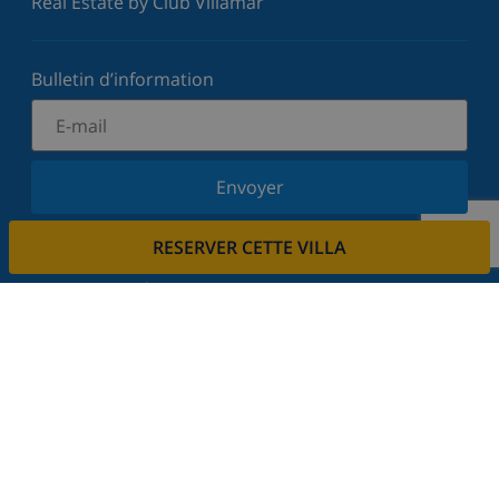
Real Estate by Club Villamar
Bulletin d’information
Envoyer
Inscrivez-vous à notre newsletter et restez informé
RESERVER CETTE VILLA
des dernières nouvelles et offres. Nous respectons
votre vie privée.
Louez votre propriété
Voulez-vous louer votre propriété avec nous?