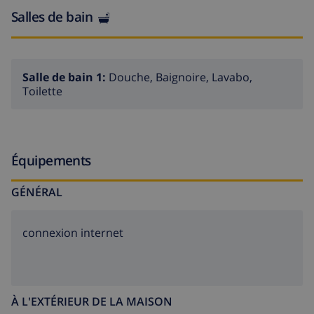
enregistrement tardif à partir de 20h00.
Salles de bain
Salle de bain 1:
Douche, Baignoire, Lavabo,
Toilette
Équipements
GÉNÉRAL
connexion internet
À L'EXTÉRIEUR DE LA MAISON