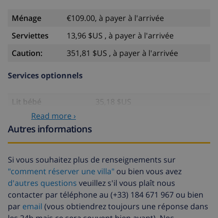
Ménage
€109.00, à payer à l'arrivée
Serviettes
13,96 $US , à payer à l'arrivée
Caution:
351,81 $US , à payer à l'arrivée
Services optionnels
Lit bébé
35,18 $US
Read more ›
Siège enfant
35,18 $US
Autres informations
Arrivée tardive
58,64 $US , à payer à l'arrivée
Fonds d'annulation:
4.80% du montant total
Si vous souhaitez plus de renseignements sur
"comment réserver une villa"
ou bien vous avez
d'autres questions
veuillez s'il vous plaît nous
contacter par téléphone au (+33) 184 671 967 ou bien
par
email
(vous obtiendrez toujours une réponse dans