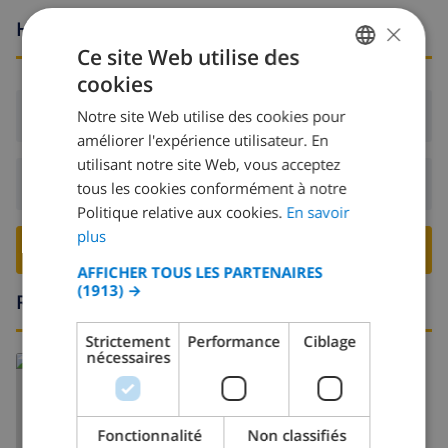
×
Heures d'arrivée et de départ
Ce site Web utilise des
cookies
FRENCH
Arrivée:
De 16:00 avant 20:00
Notre site Web utilise des cookies pour
DUTCH
améliorer l'expérience utilisateur. En
FRENCH
utilisant notre site Web, vous acceptez
Départ:
Avant: 10:00
tous les cookies conformément à notre
SPANISH
Politique relative aux cookies.
En savoir
GERMAN
plus
RESERVER CETTE VILLA ›
CATALAN
AFFICHER TOUS LES PARTENAIRES
(1913) →
ITALIAN
Région
DANISH
Strictement
Performance
Ciblage
nécessaires
NORWEGIAN
En savoir plus sur:
Espagne
>
Costa Brava
>
L'Escala
>
Riells
Fonctionnalité
Non classifiés