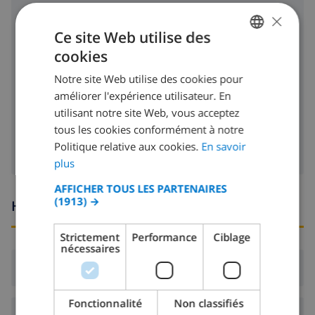
cuisinière à 4 feux
×
Ce site Web utilise des
four
cookies
FRENCH
micro ondes
Notre site Web utilise des cookies pour
DUTCH
réfrigérateur
améliorer l'expérience utilisateur. En
FRENCH
utilisant notre site Web, vous acceptez
machine à laver
tous les cookies conformément à notre
SPANISH
Politique relative aux cookies.
En savoir
GERMAN
plus
CATALAN
AFFICHER TOUS LES PARTENAIRES
(1913) →
ITALIAN
Heures d'arrivée et de départ
DANISH
Strictement
Performance
Ciblage
nécessaires
NORWEGIAN
Arrivée:
De 16:00 avant 19:00
Fonctionnalité
Non classifiés