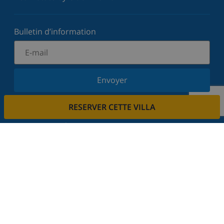
Bulletin d’information
Envoyer
Inscrivez-vous à notre newsletter et restez informé
RESERVER CETTE VILLA
des dernières nouvelles et offres. Nous respectons
votre vie privée.
Louez votre propriété
Voulez-vous louer votre propriété avec nous?