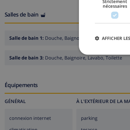
Strictement
nécessaires
Salles de bain
Salle de bain 1:
Douche, Baignoire, Lavabo, Toilette
AFFICHER LES
Salle de bain 3:
Douche, Baignoire, Lavabo, Toilette
Équipements
GÉNÉRAL
À L'EXTÉRIEUR DE LA 
connexion internet
parking
climatisation
terasse