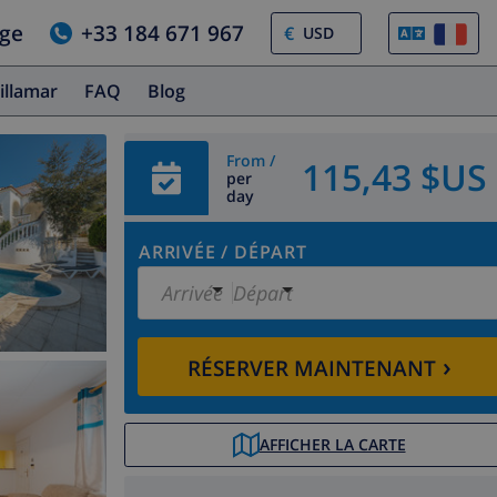
age
+33 184 671 967
€
illamar
FAQ
Blog
From /
115,43 $US
per
day
ARRIVÉE
/
DÉPART
Arrivée
Départ
›
RÉSERVER MAINTENANT
AFFICHER LA CARTE