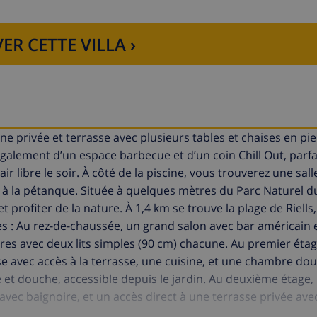
ER CETTE VILLA ›
e privée et terrasse avec plusieurs tables et chaises en pie
également d’un espace barbecue et d’un coin Chill Out, parfa
ir libre le soir. À côté de la piscine, vous trouverez une sall
 à la pétanque. Située à quelques mètres du Parc Naturel d
profiter de la nature. À 1,4 km se trouve la plage de Riells,
es : Au rez-de-chaussée, un grand salon avec bar américain e
res avec deux lits simples (90 cm) chacune. Au premier étag
e avec accès à la terrasse, une cuisine, et une chambre do
e et douche, accessible depuis le jardin. Au deuxième étage,
 avec baignoire, et un accès direct à une terrasse privée ave
ng extérieure et de stationnement gratuit dans la rue. Au to