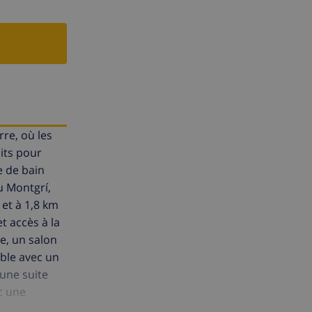
rre, où les
its pour
e de bain
u Montgrí,
 et à 1,8 km
t accès à la
e, un salon
uble avec un
 une suite
c une
tal, la