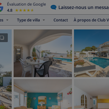
Évaluation de Google
Laissez-nous un mess
4.8
★★★★★
★★★★★
es
Type de villa
Contact
À propos de Club V