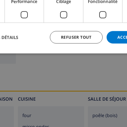
Performance
Ciblage
Fonctionnalité
Salle de bain 2:
Douche, Baignoire, Lavabo, Toilet
 DÉTAILS
REFUSER TOUT
ACC
MAISON
CUISINE
SALLE DE SÉJOUR
four
poêle (bois)
micro ondes