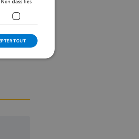
Non classifiés
GERMAN
CATALAN
ITALIAN
te
DANISH
EPTER TOUT
NORWEGIAN