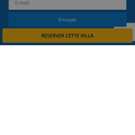
Envoyer
Inscrivez-vous à notre newsletter et restez informé
RESERVER CETTE VILLA
des dernières nouvelles et offres. Nous respectons
votre vie privée.
Louez votre propriété
Voulez-vous louer votre propriété avec nous?
En savoir plus