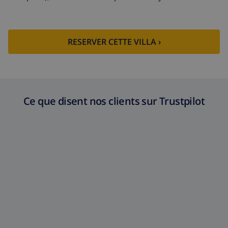
Fonds
4.80% du montant total
d'annulation:
RESERVER CETTE VILLA ›
Ce que disent nos clients sur Trustpilot