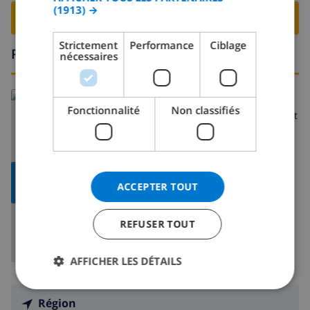
(1913) →
ITALIAN
RESERVER CETTE VILLA ›
DANISH
Strictement
Performance
Ciblage
Région
nécessaires
NORWEGIAN
En savoir plus sur:
Fonctionnalité
Non classifiés
Espagne
>
Costa Brava
>
L'Escala
>
Riells dalt
AFFICHER
ACCEPTER TOUT
LA CARTE
REFUSER TOUT
AFFICHER LES DÉTAILS
Région