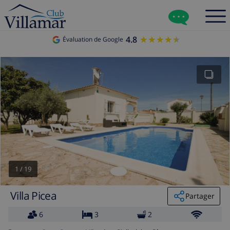
4.8
★★★★★
★★★★★
Évaluation de Google
1
/
19
Villa Picea
Partager
6
3
2