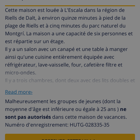
Cette maison est louée à L'Escala dans la région de
Riells de Dalt, à environ quinze minutes à pied de la
plage de Riells et à cinq minutes du parc naturel du
Montgrí. La maison a une capacité de six personnes et
est répartie sur un étage.
Il y a un salon avec un canapé et une table à manger
ainsi qu'une cuisine entièrement équipée avec
réfrigérateur, lave-vaisselle, four, cafetière filtre et
micro-ondes.
Il y a trois chambres, dont deux avec des lits doubles et
une autre avec deux lits simples, dans le même couloir
Read more›
il y a deux salles de bain avec baignoire.
Malheureusement les groupes de jeunes (dont la
L'extérieur de la maison vous invite à passer des
moyenne d'âge est inférieure ou égale à 25 ans )
ne
vacances en famille très tranquilles, la piscine privée
sont pas autorisés
dans cette maison de vacances.
mesure 4m x 8m, avec des chaises longues, un espace
Numéro d'enregistrement: HUTG-028335-35
'chill out', une table d'extérieur et un barbecue
maçonné. A l'arrière de la maison, il y a un parking