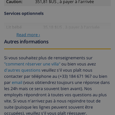
Caution:
351,81 $US , à payer à l'arrivée
Services optionnels
Lit bébé
35,18 $US , à payer à l'arrivée
Read more ›
Siège enfant
35,18 $US
Autres informations
Animaux
11,73 $US par jour , à payer à
l'arrivée
Si vous souhaitez plus de renseignements sur
Arrivée tardive
58,64 $US , à payer à l'arrivée
"comment réserver une villa"
ou bien vous avez
Draps
17,59 $US par personne
d'autres questions
veuillez s'il vous plaît nous
supplémentaires
contacter par téléphone au (+33) 184 671 967 ou bien
par
email
(vous obtiendrez toujours une réponse dans
Serviettes
8,80 $US par personne , à payer à
les 24h mais ce sera souvent bien avant). Nos
supplémentaires
l'arrivée
employés répondront à toutes vos questions au plus
Départ tardif
113,75 $US
vite. Si vous n'arrivez pas à nous rejoindre tout de
suite (puisque les lignes peuvent souvent être
Nettoyage
basée sur consommation
supplémentaire
énergétique (52,77 $US/HOUR)
occupées), veuillez s'il vous plaît réessayer.