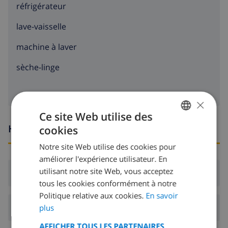
réfrigérateur
lave-vaisselle
machine à laver
sèche-linge
×
Ce site Web utilise des
Heures d'arrivée et de départ
cookies
FRENCH
Notre site Web utilise des cookies pour
DUTCH
améliorer l'expérience utilisateur. En
FRENCH
utilisant notre site Web, vous acceptez
Arrivée:
De 16:00 avant 20:00
tous les cookies conformément à notre
SPANISH
Politique relative aux cookies.
En savoir
GERMAN
Départ:
Avant: 10:00
plus
CATALAN
AFFICHER TOUS LES PARTENAIRES