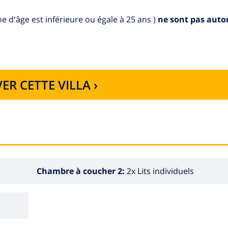
d'âge est inférieure ou égale à 25 ans )
ne sont pas auto
 (plus de 16 ans). Les serviettes (6,70 € par réservation co
lette et un tapis de bain pour chaque salle de bain), le ména
, chaise haute, séjour animalier (non disponible dans certain
ER CETTE VILLA ›
Chambre à coucher 2:
2x Lits individuels