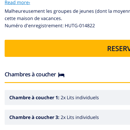
Read more›
Le linge de lit est inclus dans le prix.
Malheureusement les groupes de jeunes (dont la moyenne 
Services obligatoires: La taxe de séjour 1€/personne/nuit
cette maison de vacances.
serviette de bain pour chaque client, une serviette de toi
Numéro d'enregistrement: HUTG-014822
séjour (le coût dépend de l'hébergement).
Services payants en option: serviette de piscine, lit bébé
hébergements), enregistrement tardif à partir de 20h00.
RESERV
Chambres à coucher
Chambre à coucher 1:
2x Lits individuels
Chambre à coucher 3:
2x Lits individuels