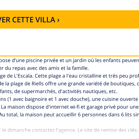
ER CETTE VILLA ›
pose d’une piscine privée et un jardin où les enfants peuven
r du repas avec des amis et la famille.
e de L'Escala. Cette plage a l'eau cristalline et très peu pr
e la plage de Riells offre une grande variété de boutiques, 
fants, de supermarchés, d'activités nautiques, etc.
ns (1 avec baignoire et 1 avec douche), une cuisine ouverte
. La maison dispose d'internet wi-fi et garage privé pour une
Au total, la maison peut accueillir 6 personnes dans 6 lits s
le dimanche contactez l'agence. Le site de remise des clés:
0 € et 300 €) et sera restitué dans les 7 jours suivant le dép