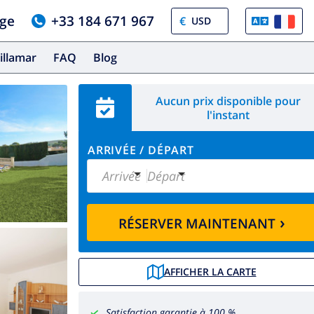
age
+33 184 671 967
€
illamar
FAQ
Blog
Aucun prix disponible pour
l'instant
ARRIVÉE
/
DÉPART
Arrivée
Départ
›
RÉSERVER MAINTENANT
AFFICHER LA CARTE
Satisfaction garantie à 100 %