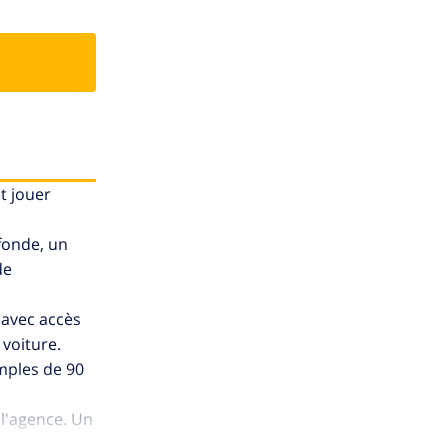
t jouer
ofonde, un
de
 avec accès
 voiture.
imples de 90
 l'agence. Un
art.