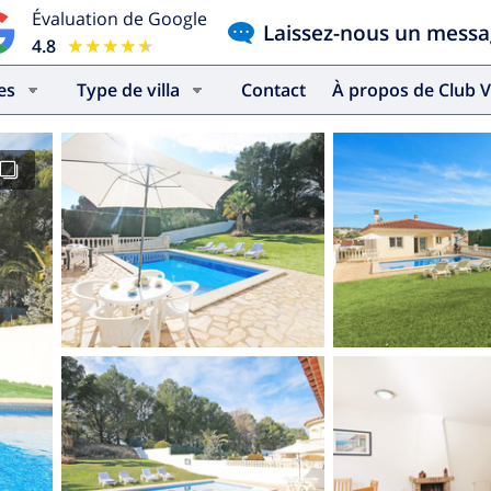
Évaluation de Google
Laissez-nous un mess
4.8
★★★★★
★★★★★
es
Type de villa
Contact
À propos de Club V