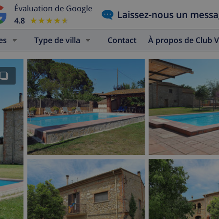
Évaluation de Google
Laissez-nous un mess
4.8
★★★★★
★★★★★
es
Type de villa
Contact
À propos de Club V