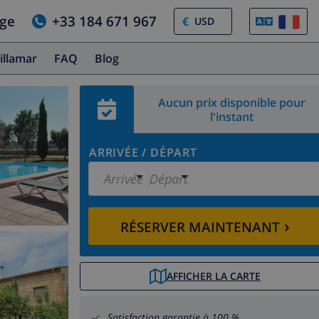
age
+33 184 671 967
€
illamar
FAQ
Blog
Aucun prix disponible pour
l'instant
ARRIVÉE
/
DÉPART
Arrivée
Départ
›
RÉSERVER MAINTENANT
AFFICHER LA CARTE
Satisfaction garantie à 100 %