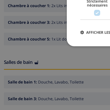
Strictement
nécessaires
Chambre à coucher 1:
2x Lits individuels
Chambre à coucher 3:
2x Lits individuels
AFFICHER LES
Chambre à coucher 5:
1x Lit double
Salles de bain
Salle de bain 1:
Douche, Lavabo, Toilette
Salle de bain 3:
Douche, Lavabo, Toilette