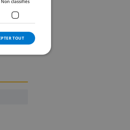
Non classifiés
GERMAN
CATALAN
ITALIAN
DANISH
EPTER TOUT
NORWEGIAN