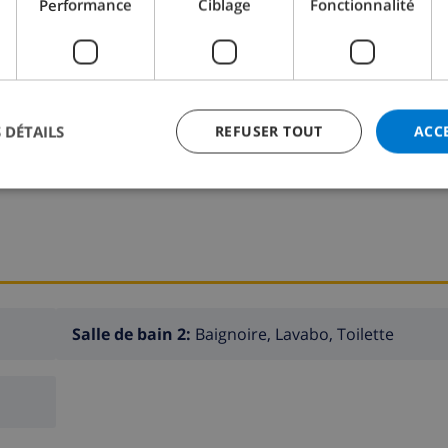
Performance
Ciblage
Fonctionnalité
Chambre à coucher 2:
2x Lits individuels
Chambre à coucher 4:
1x Lit double
 DÉTAILS
REFUSER TOUT
ACC
Salle de bain 2:
Baignoire, Lavabo, Toilette