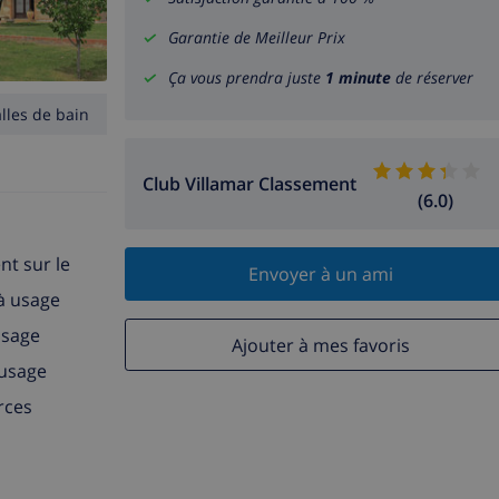
Garantie de Meilleur Prix
Ça vous prendra juste
1 minute
de réserver
alles de bain
Club Villamar Classement
(6.0)
nt sur le
Envoyer à un ami
(à usage
usage
Ajouter à mes favoris
 usage
rces