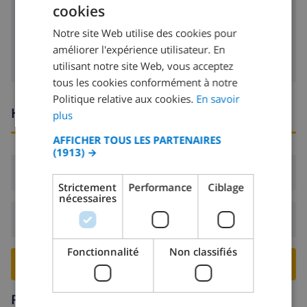
lave-vaisselle
cookies
FRENCH
machine à laver
Notre site Web utilise des cookies pour
DUTCH
améliorer l'expérience utilisateur. En
FRENCH
utilisant notre site Web, vous acceptez
tous les cookies conformément à notre
SPANISH
Politique relative aux cookies.
En savoir
GERMAN
Heures d'arrivée et de départ
plus
CATALAN
AFFICHER TOUS LES PARTENAIRES
(1913) →
ITALIAN
Arrivée:
De 16:00 avant 19:00
DANISH
Strictement
Performance
Ciblage
nécessaires
NORWEGIAN
Départ:
Avant: 10:00
Fonctionnalité
Non classifiés
RESERVER CETTE VILLA ›
Région