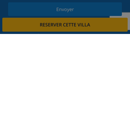
Envoyer
Inscrivez-vous à notre newsletter et restez informé
RESERVER CETTE VILLA
des dernières nouvelles et offres. Nous respectons
votre vie privée.
Louez votre propriété
Voulez-vous louer votre propriété avec nous?
En savoir plus