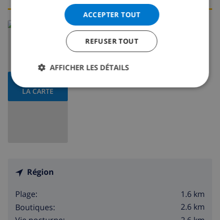
ACCEPTER TOUT
En savoir plus sur:
Espagne
>
Costa Brava
>
L'Escala
REFUSER TOUT
AFFICHER LES DÉTAILS
AFFICHER
LA CARTE
Région
1.6 km
Plage:
2.6 km
Boutiques: