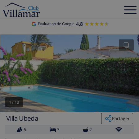
4.8
★★★★★
★★★★★
Évaluation de Google
1
/
10
Villa Ubeda
Partager
6
3
2