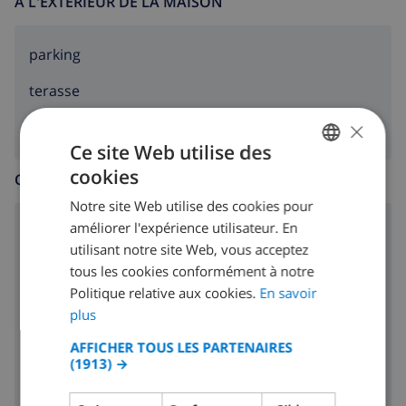
À L'EXTÉRIEUR DE LA MAISON
parking
terasse
×
Ce site Web utilise des
cookies
CUISINE
FRENCH
Notre site Web utilise des cookies pour
DUTCH
améliorer l'expérience utilisateur. En
cuisinière à 4 feux
FRENCH
utilisant notre site Web, vous acceptez
four
tous les cookies conformément à notre
SPANISH
Politique relative aux cookies.
En savoir
micro ondes
GERMAN
plus
CATALAN
réfrigérateur
AFFICHER TOUS LES PARTENAIRES
(1913) →
ITALIAN
lave-vaisselle
DANISH