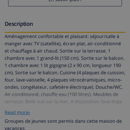
Description
Aménagement confortable et plaisant: séjour/salle à
manger avec TV (satellite), écran plat, air-conditionné
et chauffage à air chaud. Sortie sur la terrasse. 1
chambre avec 1 grand-lit (150 cm). Sortie sur le balcon.
1 chambre avec 1 lit gigogne (2 x 90 cm, longueur 190
cm). Sortie sur le balcon. Cuisine (4 plaques de cuisson,
four, lave-vaisselle, 4 plaques vitrocéramiques, micro-
ondes, congélateur, cafetière électrique). Douche/WC.
Air-conditionné, chauffe eau (100 litres). Meubles de
terrasse. Belle vue sur la mer. A disposition: lave-linge.
Internet (Connexion WIFI, gratuit). Place de parking
Read more›
(couvert). HUTG006627 // Reg. Nr.:
Groupes de jeunes sont permis dans cette maison de
ESFCTU000017007000588484000000000000000000HUTG
vacances.