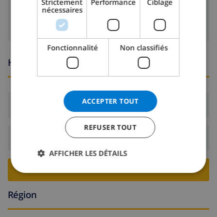
Strictement
Performance
Ciblage
machine à laver
nécessaires
NORWEGIAN
Fonctionnalité
Non classifiés
Heures d'arrivée et de départ
ACCEPTER TOUT
Arrivée:
De 16:00 avant 19:00
REFUSER TOUT
Départ:
Avant: 10:00
AFFICHER LES DÉTAILS
RESERVER CETTE VILLA ›
Région