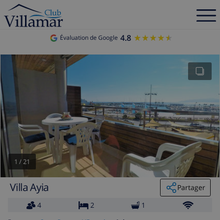
4.8
★★★★★
★★★★★
Évaluation de Google
1
/
21
Villa Ayia
Partager
4
2
1