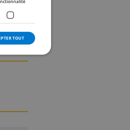
nctionnalité
GERMAN
CATALAN
ITALIAN
DANISH
EPTER TOUT
NORWEGIAN