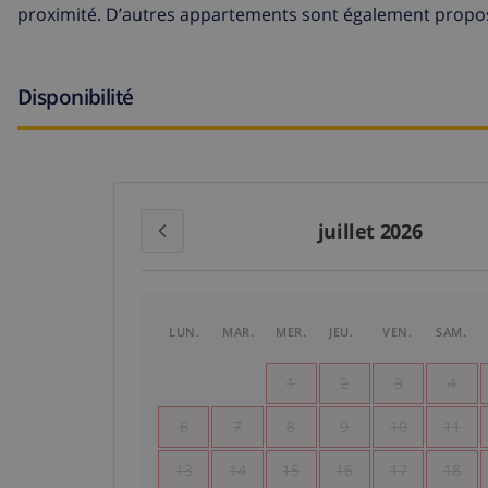
proximité. D’autres appartements sont également proposé
Disponibilité
juillet 2026
LUN.
MAR.
MER.
JEU.
VEN.
SAM.
1
2
3
4
6
7
8
9
10
11
13
14
15
16
17
18