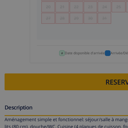
20
21
22
23
24
25
27
28
29
30
31
Date disponible d'arrivée
Arrivée/Dé
RESERV
Description
Aménagement simple et fonctionnel: séjour/salle à manger 
lits (80 cm), douche/WC. Cuisine (4 plaques de cuisson, 