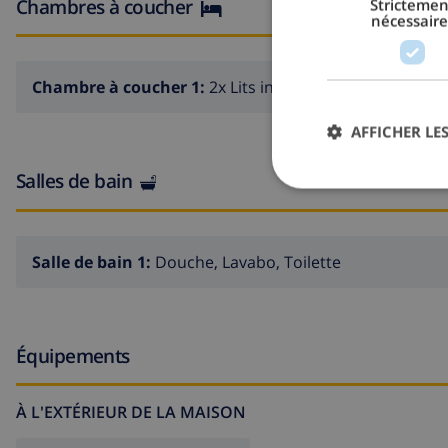
Chambres à coucher
Strictemen
nécessaire
Chambre à coucher 1:
2x Lits individuels
AFFICHER LES
Salles de bain
Salle de bain 1:
Douche, Lavabo, Toilette
Équipements
À L'EXTÉRIEUR DE LA MAISON