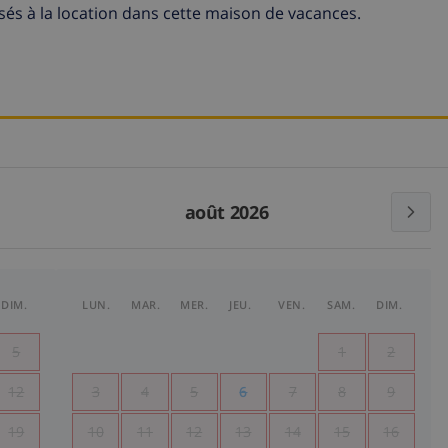
s à la location dans cette maison de vacances.
août 2026
DIM.
LUN.
MAR.
MER.
JEU.
VEN.
SAM.
DIM.
5
1
2
12
3
4
5
6
7
8
9
19
10
11
12
13
14
15
16