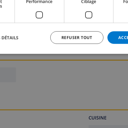
t
Performance
Ciblage
Fo
s
 DÉTAILS
REFUSER TOUT
ACC
CUISINE