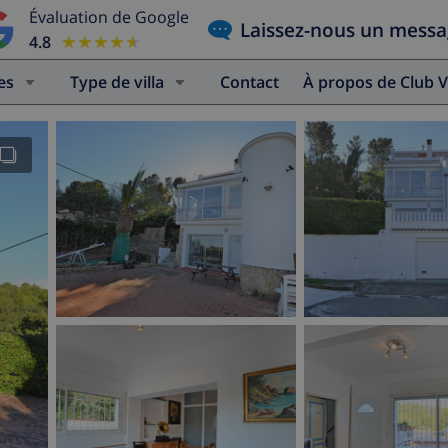
Évaluation de Google
Laissez-nous un mess
4.8
★★★★★
★★★★★
es
Type de villa
Contact
À propos de Club V