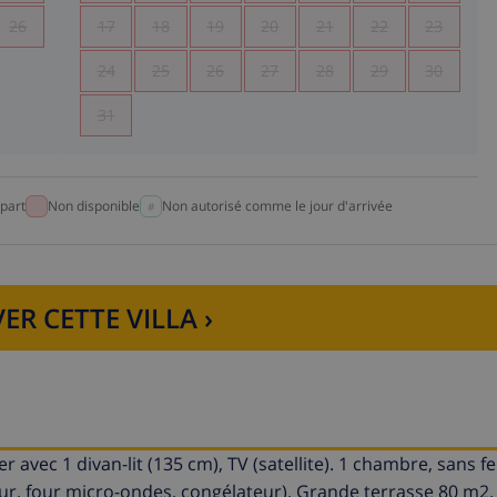
26
17
18
19
20
21
22
23
24
25
26
27
28
29
30
31
part
Non disponible
Non autorisé comme le jour d'arrivée
ER CETTE VILLA ›
avec 1 divan-lit (135 cm), TV (satellite). 1 chambre, sans f
four, four micro-ondes, congélateur). Grande terrasse 80 m2