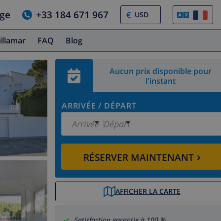
age
+33 184 671 967
€
illamar
FAQ
Blog
Aucun prix disponible pour
l'instant
ARRIVÉE
/
DÉPART
Arrivée
Départ
›
RÉSERVER MAINTENANT
AFFICHER LA CARTE
Satisfaction garantie à 100 %